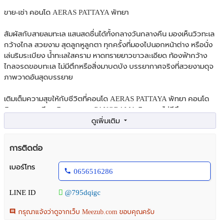
ขาย-เช่า คอนโด AERAS PATTAYA พัทยา
สัมผัสกับสายลมทะเล แสนสดชื่นได้ทั้งกลางวันกลางคืน มองเห็นวิวทะเล
กว้างไกล สวยงาม สุดลูกหูลูกตา ทุกครั้งที่มองไปนอกหน้าต่าง หรือนั่ง
เล่นริมระเบียง น้ำทะเลใสคราม หาดทรายยาวขาวละเอียด ท้องฟ้ากว้าง
ไกลจรดขอบทะเล ไม่มีตึกหรือสิ่งมาบดบัง บรรยากาศจริงที่สวยงามดุจ
ภาพวาดอันสุดบรรยาย
เติมเต็มความสุขให้กับชีวิตที่คอนโด AERAS PATTAYA พัทยา คอนโด
ติดหาดจอมเทียน วิวสวยแบบ PANORAMA ติดทะเล ไม่มีตึกขวาง
เฟอร์นิเจอร์ครบ พร้อมอยู่
พื้นที่ 44 ตารางเมตร บนชั้น 32 ของคอนโดสูง 38 ชั้น ให้คุณชมวิวทะเล
การติดต่อ
ได้เต็มที่รอบทิศทาง 180 องศา โล่ง ไร้สิ่งบดบัง ชมพระอาทิตย์ขึ้นในยาม
เช้า และตะวันตกดิน ในบรรยากาศสุดแสนโรแมนติก ภายในห้องที่ตกแต่ง
เบอร์โทร
0656516286
อย่างสวยงาม ครบครันไปด้วยเฟอร์นิเจอร์คุณภาพสูง พร้อมเข้าอยู่เพื่อ
การพักผ่อนได้อย่างสะดวกสบาย
LINE ID
@795dqigc
คอนโด AERAS PATTAYA พัทยา เหมาะสำหรับผู้ที่มองหาที่พักที่สะดวก
กรุณาแจ้งว่าดูจากเว็บ Meezub.com ขอบคุณครับ
สบาย ใกล้ทะเล วิวสวย และสิ่งอำนวยความสะดวกครบครัน เหมาะทั้ง