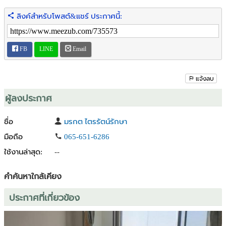
สำหรับพักผ่อนหรือทำธุรกิจ
ลิงค์สำหรับโพสต์&แชร์ ประกาศนี้:
ขาย ราคาเพียง 6,990,000 บาท
เช่า เพียงเดือนละ 40,000 บาท ทำสัญญา 1 ปี
FB
LINE
Email
(รับส่วนลดพิเศษ! สำหรับสัญญาเช่า ตลอดสัญญา)
เฉพาะที่นี่ ติดต่อเลย
Line@795dqigc
แจ้งลบ
รายลัเอียดอื่นๆ
ผู้ลงประกาศ
เฟอร์นิเจอร์ครบ
แอร์ 2 ตัว น้ำอุ่น ทีวี 2 เครื่อง ตู้เย็น ไมโครเวฟ เตา ฮู๊ด ซิ๊งค์ ตัวดูดควัน
ชื่อ
มรกต ไตรรัตน์รักษา
ชุดโซฟา 2 ชุด ปรับไฟฟ้าแบบ 2 ที่นั่ง 1 ชุด
มือถือ
065-651-6286
ใช้งานล่าสุด:
--
ในโครงการยังมีสิ่งอำนวยความสะดวกครบครัน อาทิ
สระว่ายน้ำ 2 สระ, ฟิตเนส, สตีม, สนามเด็กเล่น, ห้องเด็กเล่น, โต๊ะ pool
ห้องประชุม และห้องอ่านหนังสือ
คำค้นหาใกล้เคียง
ประกาศที่เกี่ยวข้อง
ใกล้ร้านอาหาร ติดถนนเลียบหาดจอมเทียน ด้านหน้ามี seven-eleven อยู่
ระหว่างซอยจอมเทียน 17-18