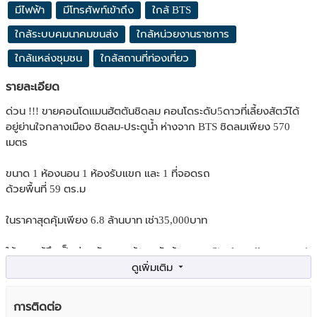
มีไฟฟ้า
มีโทรศัพท์เข้าถึง
ใกล้ BTS
ใกล้ระบบคมนาคมขนส่ง
ใกล้หน่วยงานราชการ
ใกล้แหล่งชุมชน
ใกล้สถานที่ท่องเที่ยว
รายละเอียด
ด่วน !!! ขายคอนโดแมนฮัตตันชิดลม คอนโดระดับ5ดาวที่เลี้ยงสัตว์ได้
อยู่ย่านใจกลางเมือง ชิดลม-ประตูน้ำ ห่างจาก BTS ชิดลมเพียง 570
เมตร
ขนาด 1 ห้องนอน 1 ห้องรับแขก และ 1 ที่จอดรถ
ด้วยพื้นที่ 59 ตร.ม
ในราคาสุดคุ้มเพียง 6.8 ล้านบาท เช่า35,000บาท
ให้ความรู้สึกเป็นส่วนตัวสุดๆ ด้วยผนังห้องแบบ Single wall type และ 1
ชั้น มีเพียง 8 ห้องเท่านั้นคะ
สถานที่ใกล้เคียง
การติดต่อ
> Central World