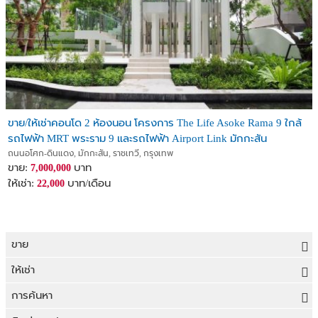
ขาย/ให้เช่าคอนโด 2 ห้องนอน โครงการ The Life Asoke Rama 9 ใกล้
รถไฟฟ้า MRT พระราม 9 และรถไฟฟ้า Airport Link มักกะสัน
ถนนอโศก-ดินแดง, มักกะสัน, ราชเทวี, กรุงเทพ
ขาย:
บาท
7,000,000
ให้เช่า:
บาท/เดือน
22,000
ขาย
ขายที่ดิน
ให้เช่า
ขายบ้าน
ให้เช่าที่ดิน
การค้นหา
ขายคอนโด