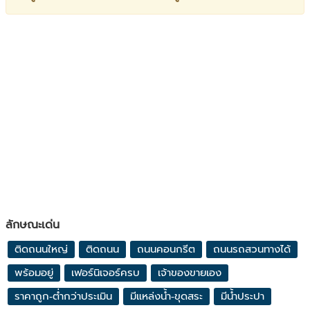
ลักษณะเด่น
ติดถนนใหญ่
ติดถนน
ถนนคอนกรีต
ถนนรถสวนทางได้
พร้อมอยู่
เฟอร์นิเจอร์ครบ
เจ้าของขายเอง
ราคาถูก-ต่ำกว่าประเมิน
มีแหล่งน้ำ-ขุดสระ
มีน้ำประปา