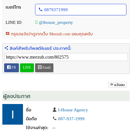
> รร. มาแตร์เดอี
เบอร์โทร
0879371999
> มหาลัย มศว
> เซ็นทรัล ชิดลม
LINE ID
@ihouse_property
> ประตูน้ำ
กรุณาแจ้งว่าดูจากเว็บ Meezub.com ขอบคุณครับ
สนใจติดต่อ
T.087-937-1999 โหน่ง
ลิงค์สำหรับโพสต์&แชร์ ประกาศนี้:
LINE Official :@ihouse_property
FB
LINE
Email
แจ้งลบ
ผู้ลงประกาศ
ชื่อ
I-House Agency
มือถือ
087-937-1999
ใช้งานล่าสุด:
--