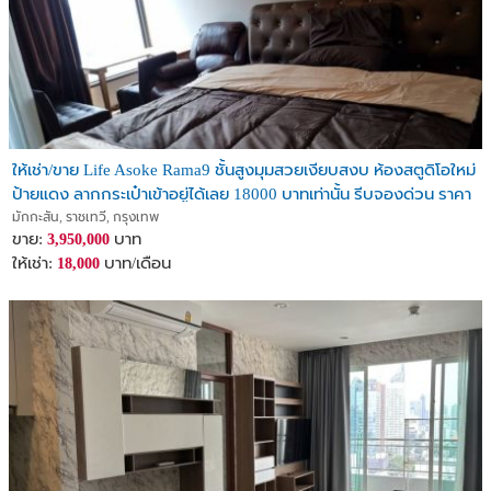
ให้เช่า/ขาย Life Asoke Rama9 ชั้นสูงมุมสวยเงียบสงบ ห้องสตูดิโอใหม่
ป้ายแดง ลากกระเป๋าเข้าอยู่ได้เลย 18000 บาทเท่านั้น รีบจองด่วน ราคา
ขาย 3.95 ล้านบาท
มักกะสัน, ราชเทวี, กรุงเทพ
ขาย:
บาท
3,950,000
ให้เช่า:
บาท/เดือน
18,000