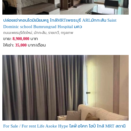
ปล่อยเช่าคอนโดมิเนียมหรู ใกล้MRTเพชรบุรี ARLมักกะสัน Saint
Dominic school Bumrungrad Hospital มศว
ถนนเพชรบุรีตัดใหม่, มักกะสัน, ราชเทวี, กรุงเทพ
ขาย:
บาท
8,900,000
ให้เช่า:
บาท/เดือน
35,000
For Sale / For rent Life Asoke Hype ไลฟ์ อโศก ไฮป์ ใกล้ MRT สถานี