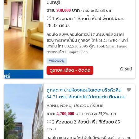
นนทบุรี
ขาย:
บาท
930,000
ตรม.ละ 32,839 บาท
1 ห้องนอน 1 ห้องน้ำ ชั้น 4 พื้นที่ใช้สอย
28.32 ตร.ม.
คอนโด ลุมพินีคอนโดทาวน์ รัตนาธิเบศร์ ลดราคา
สวนทางราคาน้ำมัน ถูกสุดๆ ใกล้ MRT เพียง 4 นาที
เท่านั้น โทร 082.516.2895 ตุ๊ก/ Took Smart Friend
ขายคอนโด Lumpini Con
พร้อมอยู่
วันนี้
ดูรายละเอียด - ติดต่อ
ถูกสุด ๆ ขายห้องคอนโดเดอะบรีซหัวหิน
84.71 ตรม ห้องใหม่ไม่ได้ตกแต่ง ติดสนาม
กอล์ฟ เขาตะเกียบ
หัวหิน, หัวหิน, ประจวบคีรีขันธ์
ขาย:
บาท
4,700,000
ตรม.ละ 55,294 บาท
2 ห้องนอน 2 ห้องน้ำ พื้นที่ใช้สอย 85
ตร.ม.
คอนโด แถม สภาพใหม่ ยังไม่มีเฟอร์นิเจอร์ แต่เราขาย