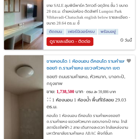
ขาย SALE ลุมพินีพาร์ค วิภาวดี-จตุจักร ชั้น 5 ขนาด
28 ตร.ม. ตำแหน่งห้อง ติดลิฟท์ Lumpini Park
Vibhavadi-Chatuchak english below รายละเอียด -
ขนาด 28.64 ตร.ม. ชั้
ติดถนน
เฟอร์นิเจอร์ครบ
พร้อมอยู่
วันนี้
ดูรายละเอียด - ติดต่อ
ขายคอนโด 1 ห้องนอน ดีคอนโด รามคำแหง
ซอย9 ถ.รามคำแหง แขวงหัวหมาก เขต
บางกะปิ กทม. ใกล้สถานีรถไฟฟ้า 2 สาย
ซอย9 ถนนรามคำแหง, หัวหมาก, บางกะปิ,
กรุงเทพ
ขาย:
บาท
1,738,500
ตรม.ละ 59,886 บาท
1 ห้องนอน 1 ห้องน้ำ พื้นที่ใช้สอย 29.03
ตร.ม.
คอนโด 1 ห้องนอน ดีคอนโด รามคำแหงซอย9
ถ.รามคำแหง แขวงหัวหมาก เขตบางกะปิ กทม. ใกล้
สถานีรถไฟฟ้า 2 สาย เดินทางสะดวก ใกล้แหล่งงาน
มหาวิทยาลัยรามคำแหง ABAC ฟังก์ชั่นก