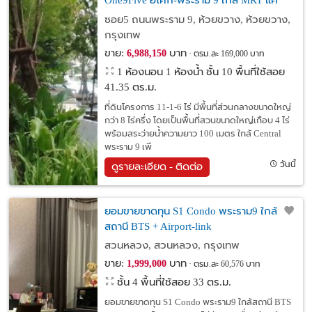
One9Five อโศก-พระราม 9 ใกล้ MRT แค่
280 ม. เขตห้วยขวาง กรุงเทพ
ซอย5 ถนนพระราม 9, ห้วยขวาง, ห้วยขวาง,
กรุงเทพ
ขาย:
บาท
6,988,150
ตรม.ละ 169,000 บาท
1 ห้องนอน 1 ห้องน้ำ ชั้น 10 พื้นที่ใช้สอย
41.35 ตร.ม.
ที่ดินโครงการ 11-1-6 ไร่ มีพื้นที่ส่วนกลางขนาดใหญ่
กว่า 8 ไร่ครึ่ง โดยเป็นพื้นที่สวนขนาดใหญ่เกือบ 4 ไร่
พร้อมสระว่ายน้ำความยาว 100 เมตร ใกล้ Central
พระราม 9 เพี
วันนี้
ดูรายละเอียด - ติดต่อ
ยอมขายขาดทุน S1 Condo พระราม9 ใกล้
สถานี BTS + Airport-link
สวนหลวง, สวนหลวง, กรุงเทพ
ขาย:
บาท
1,999,000
ตรม.ละ 60,576 บาท
ชั้น 4 พื้นที่ใช้สอย 33 ตร.ม.
ยอมขายขาดทุน S1 Condo พระราม9 ใกล้สถานี BTS