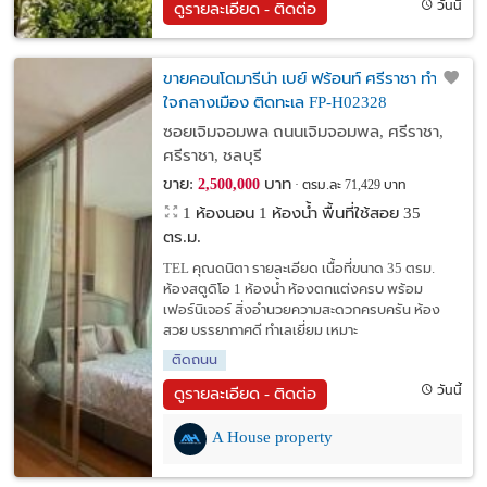
วันนี้
ดูรายละเอียด - ติดต่อ
ขายคอนโดมารีน่า เบย์ ฟร้อนท์ ศรีราชา ทำเลดี
ใจกลางเมือง ติดทะเล FP-H02328
ซอยเจิมจอมพล ถนนเจิมจอมพล, ศรีราชา,
ศรีราชา, ชลบุรี
ขาย:
บาท
2,500,000
ตรม.ละ 71,429 บาท
1 ห้องนอน 1 ห้องน้ำ พื้นที่ใช้สอย 35
ตร.ม.
TEL คุณดนิตา รายละเอียด เนื้อที่ขนาด 35 ตรม.
ห้องสตูดิโอ 1 ห้องน้ำ ห้องตกแต่งครบ พร้อม
เฟอร์นิเจอร์ สิ่งอำนวยความสะดวกครบครัน ห้อง
สวย บรรยากาศดี ทำเลเยี่ยม เหมาะ
ติดถนน
วันนี้
ดูรายละเอียด - ติดต่อ
A House property