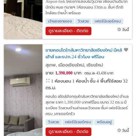
Airport-link โครงการสงบไม่วุ่นวาย เพื่อนบ้านดีมาก
นักบิน หมอ ทนายฯ 1ห้องนอน 33ตร.ม. ชั้น4 ตึกB
ใกล้สระว่ายน้ำ พร้อมอ
เจ้าของขายเอง
วิวสวย
เฟอร์นิเจอร์ครบ
วันนี้
ดูรายละเอียด - ติดต่อ
ขายคอนโดใกล้มหาวิทยาลัยเชียงใหม่ มีคลับ
เฮ้าส์ และรปภ.24 ชั่วโมง ฟรีโอน
สุเทพ, เมืองเชียงใหม่, เชียงใหม่
ขาย:
บาท
1,390,000
ตรม.ละ 43,438 บาท
1 ห้องนอน 1 ห้องน้ำ ชั้น 4 พื้นที่ใช้สอย 32
ตร.ม.
คอนโด สไตล์อังกฤษใกล้มหาวิทยาลัยเชียงใหม่ ตำบล
สุเทพ ราคา 1,390,000 บาทฟรีโอน ขนาด 32 ตร.ม มี
ระเบียง วิวสวนด้านล่างและวิวดอย ชั้น4 เฟอร์นิเจอร์
ครบ ,เคาเตอร์ครัว
วิวสวย
เฟอร์นิเจอร์ครบ
พร้อมอยู่
วันนี้
ดูรายละเอียด - ติดต่อ