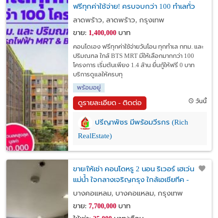
ฟรีทุกค่าใช้จ่าย! ครบจบกว่า 100 ทำเลทั่ว
กทม. (BTS/MRT) ผ่อนเริ่มต้น 3,500 บาท /
ลาดพร้าว, ลาดพร้าว, กรุงเทพ
เดือน และปริมณฑล
ขาย:
บาท
1,400,000
คอนโดเอง ฟรีทุกค่าใช้จ่ายวันโอน ทุกทำเล กทม. และ
ปริมณฑล ใกล้ BTS MRT มีให้เลือกมากกว่า 100
โครงการ เริ่มต้นเพียง 1.4 ล้าน ยื่นกู้ให้ฟรี 0 บาท
บริการดูแลให้ครบทุ
พร้อมอยู่
วันนี้
ดูรายละเอียด - ติดต่อ
ปรีญาพัชร มีพร้อมวีรกร (Rich
RealEstate)
ขาย/ให้เช่า คอนโดหรู 2 นอน ริเวอร์ เฮเว่น วิว
แม่น้ำ ใจกลางเจริญกรุง ใกล้เอเชียทีค -
รร.นานาชาติชูส์เบอรี่
บางคอแหลม, บางคอแหลม, กรุงเทพ
ขาย:
บาท
7,700,000