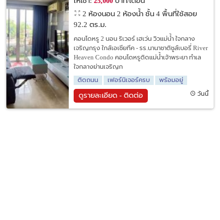
ให้เช่า:
บาท/เดือน
25,000
2 ห้องนอน 2 ห้องน้ำ ชั้น 4 พื้นที่ใช้สอย
92.2 ตร.ม.
คอนโดหรู 2 นอน ริเวอร์ เฮเว่น วิวแม่น้ำ ใจกลาง
เจริญกรุง ใกล้เอเชียทีค - รร.นานาชาติชูส์เบอรี่ River
Heaven Condo คอนโดหรูติดแม่น้ำเจ้าพระยา ทำเล
ใจกลางย่านเจริญก
ติดถนน
เฟอร์นิเจอร์ครบ
พร้อมอยู่
วันนี้
ดูรายละเอียด - ติดต่อ