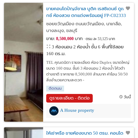
ขายคอนโดปัญจ์ชาเล บูติค เรสซิเดนซ์ ดูเพล็
กซ์ ห้องสวย ตกแต่งพร้อมอยู่ FP-C02333
ซอยขวัญเมือง ถนนขวัญเมือง, นาเกลือ,
บางละมุง, ชลบุรี
ขาย:
บาท
8,500,000
ตรม.ละ 53,125 บาท
3 ห้องนอน 2 ห้องน้ำ ชั้น 6 พื้นที่ใช้สอย
160 ตร.ม.
TEL คุณดนิตา รายละเอียด ห้อง Duplex ขนาดใหญ่
ขนาด 160 ตรม. ชั้น6 3 ห้องนอน 2 ห้องน้ำ โค้วต้า
ต่างชาติ ราคาขาย 8,500,000 ล้านบาท ค่าโอน 50/50
สิ่งอำนวยความสะดวก -
ติดถนน
วันนี้
ดูรายละเอียด - ติดต่อ
A House property
ให้เช่าหรือ ขายห้องขนาด 50 ตรม. คอนโดติด