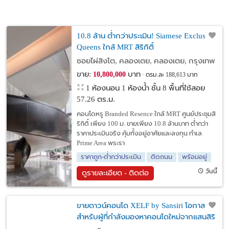
10.8 ล้าน ต่ำกว่าประเมิน! Siamese Exclusive
Queens ใกล้ MRT สิริกิติ์
ซอยไผ่สิงโต, คลองเตย, คลองเตย, กรุงเทพ
ขาย:
บาท
10,800,000
ตรม.ละ 188,613 บาท
1 ห้องนอน 1 ห้องน้ำ ชั้น 8 พื้นที่ใช้สอย
57.26 ตร.ม.
คอนโดหรู Branded Resence ใกล้ MRT ศูนย์ประชุมสิ
ริกิติ์ เพียง 100 ม. ขายเพียง 10.8 ล้านบาท ต่ำกว่า
ราคาประเมินจริง คุ้มทั้งอยู่อาศัยและลงทุน ทำเล
Prime Area พระรา
ราคาถูก-ต่ำกว่าประเมิน
ติดถนน
พร้อมอยู่
วันนี้
ดูรายละเอียด - ติดต่อ
ขายดาวน์คอนโด XELF by Sansiri โอกาสดี
สำหรับผู้ที่กำลังมองหาคอนโดใหม่จากแสนสิริ
ในทำเลศักยภาพ พร้อมรับสิทธิ์ต่อจากเจ้าของ