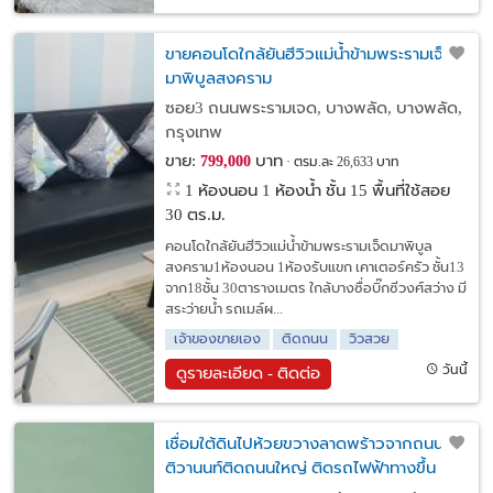
ขายคอนโดใกล้ยันฮีวิวแม่น้ำข้ามพระรามเจ็ด
มาพิบูลสงคราม
ซอย3 ถนนพระรามเจด, บางพลัด, บางพลัด,
กรุงเทพ
ขาย:
บาท
799,000
ตรม.ละ 26,633 บาท
1 ห้องนอน 1 ห้องน้ำ ชั้น 15 พื้นที่ใช้สอย
30 ตร.ม.
คอนโดใกล้ยันฮีวิวแม่น้ำข้ามพระรามเจ็ดมาพิบูล
สงคราม1ห้องนอน 1ห้องรับแขก เคาเตอร์ครัว ชั้น13
จาก18ชั้น 30ตารางเมตร ใกล้บางซื่อบิ๊กซีวงศ์สว่าง มี
สระว่ายน้ำ รถเมล์ผ...
เจ้าของขายเอง
ติดถนน
วิวสวย
วันนี้
ดูรายละเอียด - ติดต่อ
เชื่อมใต้ดินไปห้วยขวางลาดพร้าวจากถนน
ติวานนท์ติดถนนใหญ่ ติดรถไฟฟ้าทางขึ้น
สถานีกระทรวงสาธารณสุข