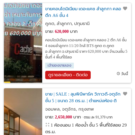
ขายคอนโดมิเนียม เดอะแคช ลำลูกกา คลอง 2
ตึก A6 ชั้น 4
คูคต, ลำลูกกา, ปทุมธานี
ขาย:
บาท
620,000
คอนโดมิเนียม เดอะแคช ลำลูกกา คลอง 2 ตึก A6 ชั้น
4 ซอยลำลูกกา 11/20 ใกล้ BTS คูคต ต.คูคต
อ.ลำลูกกา จ.ปทุมธานี ราคา 620,000 บาท จำนวนชั้น 5
ชั้นที่ 4 พื้นที่ใช้สอ
เจ้าของขายเอง
วันนี้
ดูรายละเอียด - ติดต่อ
ขาย | SALE : ลุมพินีพาร์ค วิภาวดี-จตุจักร |
ชั้น 5 | ขนาด 28 ตร.ม. | ตำแหน่งห้อง ติ
ดลิฟท์ | Lumpini Park Vibhavadi-Chatuchak
จอมพล, จตุจักร, กรุงเทพ
(english below)
ขาย:
บาท
2,650,000
ตรม.ละ 91,379 บาท
1 ห้องนอน 1 ห้องน้ำ ชั้น 5 พื้นที่ใช้สอย 29
ตร.ม.