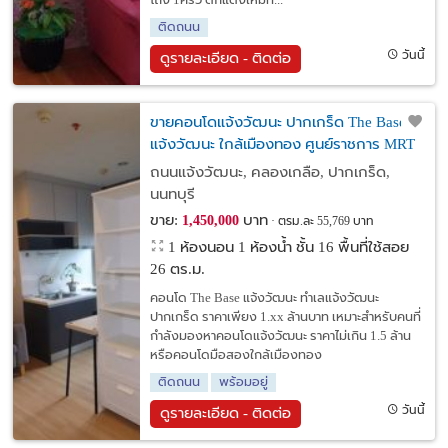
โถง 1ครัว ตกแต่งใหม่ทั้...
ติดถนน
วันนี้
ดูรายละเอียด - ติดต่อ
ขายคอนโดแจ้งวัฒนะ ปากเกร็ด The Base
แจ้งวัฒนะ ใกล้เมืองทอง ศูนย์ราชการ MRT
สีชมพู
ถนนแจ้งวัฒนะ, คลองเกลือ, ปากเกร็ด,
นนทบุรี
ขาย:
บาท
1,450,000
ตรม.ละ 55,769 บาท
1 ห้องนอน 1 ห้องน้ำ ชั้น 16 พื้นที่ใช้สอย
26 ตร.ม.
คอนโด The Base แจ้งวัฒนะ ทำเลแจ้งวัฒนะ
ปากเกร็ด ราคาเพียง 1.xx ล้านบาท เหมาะสำหรับคนที่
กำลังมองหาคอนโดแจ้งวัฒนะ ราคาไม่เกิน 1.5 ล้าน
หรือคอนโดมือสองใกล้เมืองทอง
ติดถนน
พร้อมอยู่
วันนี้
ดูรายละเอียด - ติดต่อ