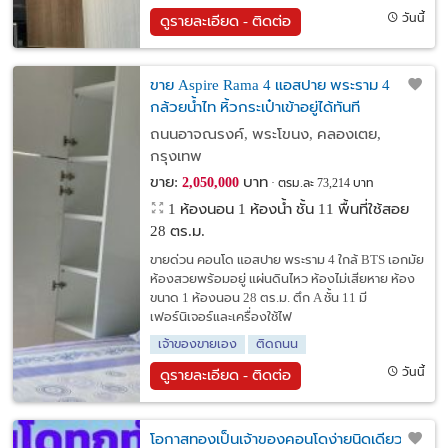
วันนี้
ดูรายละเอียด - ติดต่อ
ขาย Aspire Rama 4 แอสปาย พระราม 4
กล้วยน้ำไท หิ้วกระเป๋าเข้าอยู่ได้ทันที
ถนนอาจณรงค์, พระโขนง, คลองเตย,
กรุงเทพ
ขาย:
บาท
2,050,000
ตรม.ละ 73,214 บาท
1 ห้องนอน 1 ห้องน้ำ ชั้น 11 พื้นที่ใช้สอย
28 ตร.ม.
ขายด่วน คอนโด แอสปาย พระราม 4 ใกล้ BTS เอกมัย
ห้องสวยพร้อมอยู่ แผ่นดินไหว ห้องไม่เสียหาย ห้อง
ขนาด 1 ห้องนอน 28 ตร.ม. ตึก A ชั้น 11 มี
เฟอร์นิเจอร์และเครื่องใช้ไฟ
เจ้าของขายเอง
ติดถนน
วันนี้
ดูรายละเอียด - ติดต่อ
โอกาสทองเป็นเจ้าของคอนโดง่ายนิดเดียว!