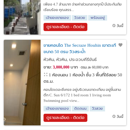
เพียง 4.7 ล้านบาท จ่ายค่าส่วนกลางทุกปี มีประกันภัย
เรียบร้อย คุณสรร...
เจ้าของขายเอง
วิวสวย
พร้อมอยู่
วันนี้
ดูรายละเอียด - ติดต่อ
ขายคอนโด The Secraze Houhin เขาตะเกียบ
ขนาด 50 ตรม วิวสระน้ำ
หัวหิน, หัวหิน, ประจวบคีรีขันธ์
ขาย:
บาท
3,000,000
ตรม.ละ 60,000 บาท
1 ห้องนอน 1 ห้องน้ำ ชั้น 3 พื้นที่ใช้สอย 50
ตร.ม.
คอนโดเดอะซีเครซ อยู่บริเวณเขาตะเกียบ อยู่ชั้นสาม
ตึก C. Sun 6/172 1 bed room 1 living room
Swimming pool view...
เจ้าของขายเอง
ติดถนน
วิวสวย
วันนี้
ดูรายละเอียด - ติดต่อ