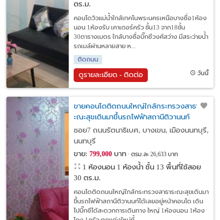
ตร.ม.
คอนโดวิวแม่น้ำใกล้เทคโนพระนครเหนือบางซื่อ1ห้อง
นอน 1ห้องรับ เคาเตอร์ครัว ชั้น13 จาก18ชั้น
30ตารางเมตร ใกล้บางซื่อบิ๊กซีวงศ์สว่าง มีสระว่ายน้ำ
รถเมล์ผ่านหลายสาย ห...
ติดถนน
วันนี้
ดูรายละเอียด - ติดต่อ
ขายคอนโดติดถนนใหญ่ใกล้กระทรวงสาธาร
ะณะสุขเดินมาขึ้นรถไฟฟ้าสถานีติวานนท์
ซอย7 ถนนรัตนาธิเบศ, บางเขน, เมืองนนทบุรี,
นนทบุรี
ขาย:
บาท
799,000
ตรม.ละ 26,633 บาท
1 ห้องนอน 1 ห้องน้ำ ชั้น 13 พื้นที่ใช้สอย
30 ตร.ม.
คอนโดติดถนนใหญ่ใกล้กระทรวงสาธาระณะสุขเดินมา
ขึ้นรถไฟฟ้าสถานีติวานนท์ได้เลยอยู่หน้าคอนโด เดิน
ไปบิ๊กซีได้สะดวกการเดินทาง ใหญ่ 1ห้องนอน 1ห้อง