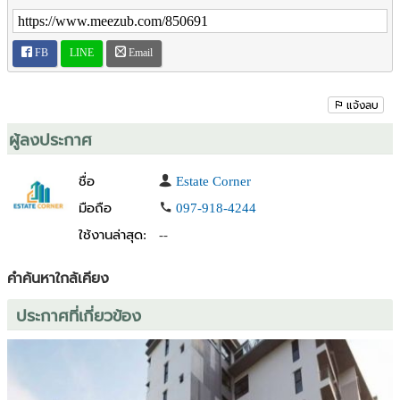
3 เดือนขึ้นไป
โครงการและสิ่งอำนวยความสะดวก Project and Facilities:
FB
LINE
Email
- โครงการ ESQUE Sukhumvit 101/1 พัฒนาโดย บริษัท ภัทร์วศิน
จำกัด (Phatwasin Estate)
- ค่าส่วนกลาง 50 บาท/ตารางเมตร/เดือน
แจ้งลบ
- ค่ากองทุน 600 บาท/ตารางเมตร ชำระครั้งเดียว ณ วันโอนกรรมสิทธิ์
- สระว่ายน้ำลอยฟ้าชั้นดาดฟ้า (Edgeless Swimming Pool) วิวเมืองพา
ผู้ลงประกาศ
โนรามา
- ฟิตเนส และ Co-working Space สุดหรู
ชื่อ
Estate Corner
- ระบบจอดรถอัตโนมัติ (Auto Parking)
มือถือ
097-918-4244
- Shuttle Service รับ-ส่ง BTS ปุณณวิถี
ใช้งานล่าสุด:
--
สถานที่ใกล้เคียง Location:
- ตั้งอยู่ในเขตพระโขนง ทำเล "สุขุมวิทตอนกลาง-ปลาย" ที่กำลังเติบโต
คำค้นหาใกล้เคียง
สูง เดินทางเชื่อมต่อทั้งสุขุมวิท-ศรีนครินทร์-บางนา
ประกาศที่เกี่ยวข้อง
- ใกล้ BTS ปุณณวิถี BTS อุดมสุข และ MRT ศรีอุดม
- ใกล้แหล่ง Life Style โรงเรียนและโรงพยาลบาล
- 101 True Digital Park • 1.9 กม.
- 101 The Third Place • 1.9 กม.
- Makro อุดมสุข • 1 กม.