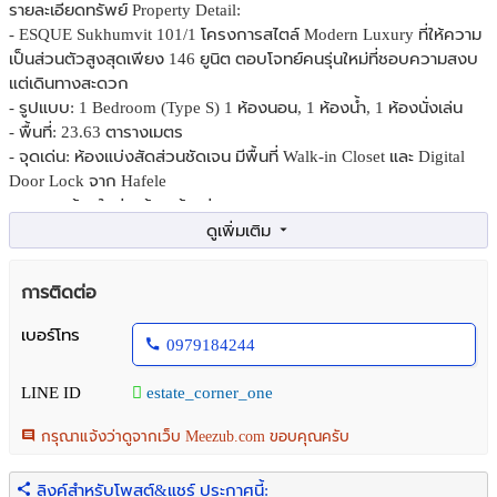
รายละเอียดทรัพย์ Property Detail:
- ESQUE Sukhumvit 101/1 โครงการสไตล์ Modern Luxury ที่ให้ความ
เป็นส่วนตัวสูงสุดเพียง 146 ยูนิต ตอบโจทย์คนรุ่นใหม่ที่ชอบความสงบ
แต่เดินทางสะดวก
- รูปแบบ: 1 Bedroom (Type S) 1 ห้องนอน, 1 ห้องน้ำ, 1 ห้องนั่งเล่น
- พื้นที่: 23.63 ตารางเมตร
- จุดเด่น: ห้องแบ่งสัดส่วนชัดเจน มีพื้นที่ Walk-in Closet และ Digital
Door Lock จาก Hafele
- สภาพ: ห้องใหม่ พร้อมเข้าอยู่ และของแถมมากมาย
- ของแถมสำหรับการขาย
1. เฟอร์นิเจอร์ 5 รายการ (ตู้ชุดครัว/ชั้นวางทีวี/Walkin Closet/โซฟา/
การติดต่อ
ฐานเตียง)
2. เตาไฟฟ้า + ที่ดูดควัน (HAFELE)
เบอร์โทร
0979184244
3. กระจกเงา LED ในห้องนํ้า (HAFELE)
4. Digital Door Lock (HAFELE)
LINE ID
estate_corner_one
5. เครื่องปรับอากาศ ห้องนอน และ ห้องนั่งเล่น (DAIKIN)
6. ฟรีค่าธรรมเนียมการโอน (ถึงสิ้นเดือน มิ.ย. 2569 หรือตามที่โครงการ
กรุณาแจ้งว่าดูจากเว็บ Meezub.com ขอบคุณครับ
กำหนด)
7. เฟอร์นิเจอร์และเครื่องใช้ไฟฟ้าครบ สำหรับการเช่า มีบริการเช่าระยะสั้น
ลิงค์สำหรับโพสต์&แชร์ ประกาศนี้: