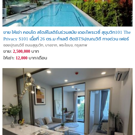
ขาย ให้เช่า คอนโด สไตล์โมเดิร์นร่วมสมัย เดอะไพรเวซี่ สุขุมวิท101 The
Privacy S101 เนื้อที่ 26 ตร.ม ทำเลดี ติดBTSปุณณวิถี ทางด่วน เฟอร์
ครบ พร้อมอยู่
ซอยปุณณวิถี ถนนสุขุมวิท, บางจาก, พระโขนง, กรุงเทพ
ขาย:
บาท
2,500,000
ให้เช่า:
บาท/เดือน
12,000