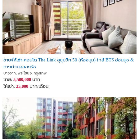
ขาย/ให้เช่า คอนโด The Link สุขุมวิท 50 (ห้องมุม) ใกล้ BTS อ่อนนุช &
ทางด่วนฉลองรัช
บางจาก, พระโขนง, กรุงเทพ
ขาย:
บาท
5,500,000
ให้เช่า:
บาท/เดือน
25,000