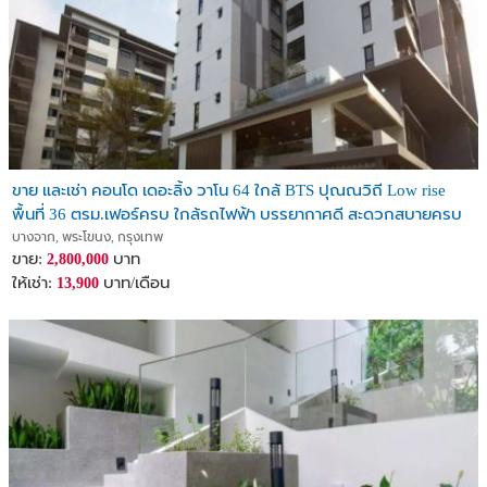
- Big C บางนา • 3.3 กม.
- Seacon Square • 6.4 กม.
- Paradise Park • 3.3 กม.
- Central Bangna • 3.3 กม.
- Bangkok Mall (กำลังพัฒนา) • 3 กม.
- โรงเรียนนานาชาติกลอรี่สิงคโปร์ • 0.5 กม.
- โรงเรียนนานาชาติบางกอกพัฒนา • 5-6 กม.
- รพ.ไทยนครินทร์
ขาย และเช่า คอนโด เดอะลิ้ง วาโน 64 ใกล้ BTS ปุณณวิถี Low rise
- รพ.ศิครินทร์
พื้นที่ 36 ตรม.เฟอร์ครบ ใกล้รถไฟฟ้า บรรยากาศดี สะดวกสบายครบ
- รพ.กล้วยน้ำไท 2
ครัน
บางจาก, พระโขนง, กรุงเทพ
ขาย:
บาท
2,800,000
ทำเลและการเดินทาง Travel:
ให้เช่า:
บาท/เดือน
13,900
- เดินทางโดยรถยนต์เชื่อมต่อถนนเส้นหลักได้ทั้ง สุขุมวิท, ศรีนครินทร์
และอ่อนนุช รวมถึงใกล้จุดขึ้น-ลงทางด่วนเฉลิมมหานคร ใกล้ทางด่วน
เฉลิมมหานคร และทางด่วนรามอินทรา-อาจณรงค์
- มี Shuttle Bus รับ-ส่งระหว่างโครงการถึง BTS ปุณณวิถี
- มีรถสองแถวบริการในซอยผ่านหน้าคอนโดถึงเส้นสุขุมวิท
- ใกล้ BTS สายสีเขียว สถานีปุณณวิถีและอุดมสุข ใกล้ MRT สายสี
เหลือง สถานี ศรีอุดม