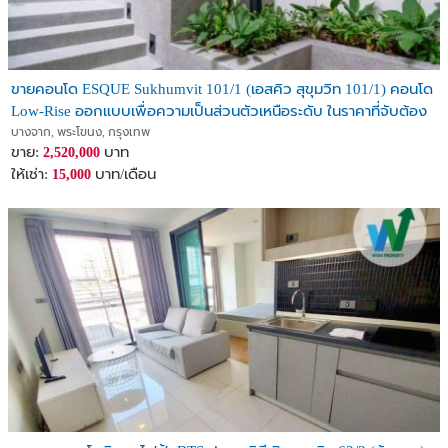
#ตำแหน่งที่ตั้ง >>> พิกัด Google Maps : 13.684995, 100.621768
สถานที่ตั้ง 5 ซอยวชิรธรรมสาธิต 25 ถนนสุขุมวิท 101/1 แขวงบางจาก
เขตพระโขนง กทม 10260, Bangkok, Thailand, 10260
https://maps.app.goo.gl/VxdtTD5vV6GU5MhdA
ขายคอนโด ESQUE Sukhumvit 101/1 (เอสคิว สุขุมวิท 101/1) คอนโด
Low-Rise ออกแบบเพื่อความเป็นส่วนตัวเหนือระดับ ในราคาที่จับต้อง
*** ราคาขายเริ่มต้น 2,340,000 บาท ***
ได้ (ไม่มีห้องฝั่งตรงข้าม)
บางจาก, พระโขนง, กรุงเทพ
*** ราคาเช่าเริ่มต้น 15,000 บาท ***
ขาย:
บาท
2,520,000
ให้เช่า:
บาท/เดือน
15,000
ติดต่อ Estate Corner One
โทร. 064-165-0598, 063-997-9229
Line Id estate_corner_one
E-mail
estatecornerone@gmail.com
Estate Corner One รับฝาก ซื้อ-ขาย อสังหาริมทรัพย์ทุกประเภท ฟรีค่า
โฆษณายินดีจัดหาสินเชื่อให้ฟรี
www.EstateCornerOne.com