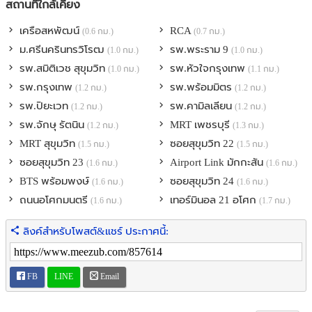
สถานที่ใกล้เคียง
- The EmQuartier
- The Emporium
เครือสหพัฒน์
RCA
(0.6 กม.)
(0.7 กม.)
- Emsphere
ม.ศรีนครินทรวิโรฒ
รพ.พระราม 9
(1.0 กม.)
(1.0 กม.)
- ตลาด RCA Market
รพ.สมิติเวช สุขุมวิท
รพ.หัวใจกรุงเทพ
(1.0 กม.)
(1.1 กม.)
สถานศึกษา
- มหาวิทยาลัยศรีนครินทรวิโรฒ ประสานมิตร
รพ.กรุงเทพ
รพ.พร้อมมิตร
(1.2 กม.)
(1.2 กม.)
- โรงเรียนนานาชาติ เอกมัย
รพ.ปิยะเวท
รพ.คามิลเลียน
(1.2 กม.)
(1.2 กม.)
- โรงเรียนศรีวิกรม์
รพ.จักษุ รัตนิน
MRT เพชรบุรี
(1.2 กม.)
(1.3 กม.)
โรงพยาบาล
MRT สุขุมวิท
ซอยสุขุมวิท 22
(1.5 กม.)
(1.5 กม.)
- โรงพยาบาลสมิติเวช
- โรงพยาบาลกรุงเทพ
ซอยสุขุมวิท 23
Airport Link มักกะสัน
(1.6 กม.)
(1.6 กม.)
การเดินทาง
BTS พร้อมพงษ์
ซอยสุขุมวิท 24
(1.6 กม.)
(1.6 กม.)
- BTS สายสุขุมวิท (สีเขียวอ่อน) สถานีพร้อมพงษ์ (1.8 กม.)
ถนนอโศกมนตรี
เทอร์มินอล 21 อโศก
(1.6 กม.)
(1.7 กม.)
- MRT สายสีน้ำเงิน สถานีเพชรบุรี (1.6 กม.)
- ทางพิเศษฉลองรัช / ทางพิเศษศรีรัช /ทางพิเศษเฉลิมมหานคร
ลิงค์สำหรับโพสต์&แชร์ ประกาศนี้:
FB
LINE
Email