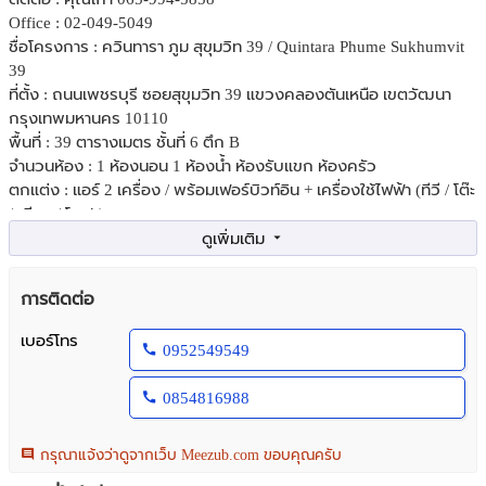
Office : 02-049-5049
ชื่อโครงการ : ควินทารา ภูม สุขุมวิท 39 / Quintara Phume Sukhumvit
39
ที่ตั้ง : ถนนเพชรบุรี ซอยสุขุมวิท 39 แขวงคลองตันเหนือ เขตวัฒนา
กรุงเทพมหานคร 10110
พื้นที่ : 39 ตารางเมตร ชั้นที่ 6 ตึก B
จำนวนห้อง : 1 ห้องนอน 1 ห้องน้ำ ห้องรับแขก ห้องครัว
ตกแต่ง : แอร์ 2 เครื่อง / พร้อมเฟอร์บิวท์อิน + เครื่องใช้ไฟฟ้า (ทีวี / โต๊ะ
/ เตียง / โซฟา)
ที่จอดรถ : 1 คัน
ส่วนกลาง : Lobby / Mailbox / Swimming Pool / Jet Pool / Rotenburo
/ Fitness Room / Private Class Room / Steam Room / Co-Working &
การติดต่อ
E-Library / Garden / Wi-Fi Free / Smart Locker / Vending Machine /
Auto Parking, Haup Car / Auto Service / Ev Charger / Shutter Service
เบอร์โทร
0952549549
/ ระบบ Access Card / Face Scan / CCTV / รปภ.
รีวิว : คอนโด Low Rise ดีไซน์สวย หรูมีสไตล์ ส่วนกลางระดับพรีเมียม
0854816988
ทำเลใจกลางเมือง สุขุมวิท-เพชรบุรี เข้าออกได้หลายทาง ใกล้ BTS
พร้อมพงษ์, ห้างสรรพสินค้า, ร้านอาหาร
สถานที่ใกล้เคียง :
กรุณาแจ้งว่าดูจากเว็บ Meezub.com ขอบคุณครับ
สถานที่ช้อปปิ้งและไลฟ์สไตล์