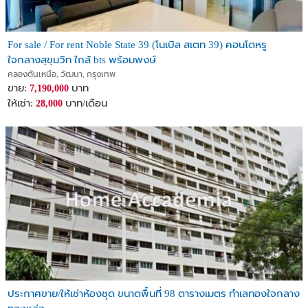
For sale / For rent Noble State 39 (โนเบิล สเตท 39) คอนโดหรู
ใจกลางสุขุมวิท ใกล้ bts พร้อมพงษ์
คลองตันเหนือ, วัฒนา, กรุงเทพ
ขาย:
บาท
7,190,000
ให้เช่า:
บาท/เดือน
28,000
ประกาศขาย/ให้เช่าห้องชุด ขนาดพื้นที่ 98 ตารางเมตร ทำเลทองใจกลาง