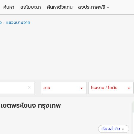
ค้นหา
ลงโฆษณา
ค้นหาตัวแทน
ลงประกาศฟรี
ดิน
ลงประกาศขายฟรี
ง
แขวงบางจาก
าน
ลงประกาศให้เช่าฟรี
คอนโด
าวน์เฮาส์
 / โรงแรม
พาร์ทเม้นท์ / โรงแรม
์ / สำนักงาน
อาคารพาณิชย์ / สำนักงาน
ดัง
รงงาน / โกดัง
ขาย
โรงงาน / โกดัง
 เขตพระโขนง กรุงเทพ
เรียงลำดับ