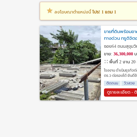
ลงโฆษณาตำแหน่งนี้
โปร! 1 แถม 1
ขายที่ดินพร้อมอา
ทางด่วน ทรูดิจิ
ซอย64 ถนนสุขุมวิ
ขาย:
36,300,000
บ
พื้นที่ 2 งาน 2
โรงงาน ดำเนินธุรกิจต
ตร.ว ต่อรองได้ ยินดีร
ติดถนน
วิวสวย
ดูรายละเอียด - ต