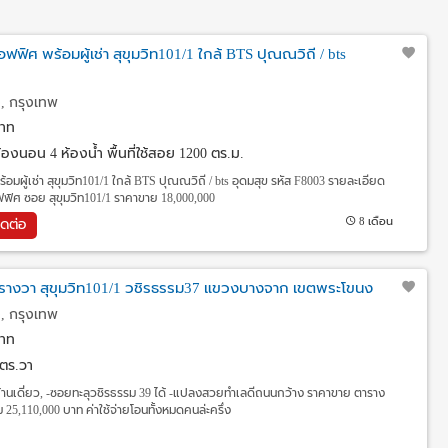
ฟฟิศ พร้อมผู้เช่า สุขุมวิท101/1 ใกล้ BTS ปุณณวิถี / bts
, กรุงเทพ
าท
้องนอน 4 ห้องน้ำ พื้นที่ใช้สอย 1200 ตร.ม.
อมผู้เช่า สุขุมวิท101/1 ใกล้ BTS ปุณณวิถี / bts อุดมสุข รหัส F8003 รายละเอียด
ฟฟิศ ซอย สุขุมวิท101/1 ราคาขาย 18,000,000
8 เดือน
ิดต่อ
รางวา สุขุมวิท101/1 วชิรธรรม37 แขวงบางจาก เขตพระโขนง
, กรุงเทพ
าท
 ตร.วา
บ้านเดี่ยว, -ซอยทะลุวชิรธรรม 39 ได้ -แปลงสวยทำเลดีถนนกว้าง ราคาขาย ตาราง
 25,110,000 บาท ค่าใช้จ่ายโอนทั้งหมดคนล่ะครึ่ง