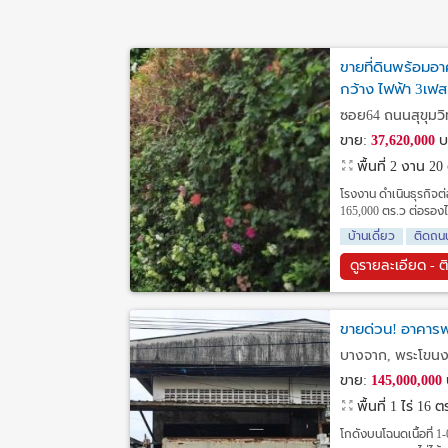
ขายที่ดินพร้อมอ
กว้าง ไฟฟ้า 3เฟ
ซอย64 ถนนสุขุมวิ
ขาย:
37,620,000
บ
พื้นที่ 2 งาน 2
โรงงาน ดำเนินธุรกิจต
165,000 ตร.ว ต่อรองได
บ้านเดี่ยว
ติดถน
ดูรายละเอียด - ต
ขายด่วน! อาคารพร
บางจาก, พระโขนง
ขาย:
145,000,000
พื้นที่ 1 ไร่ 16 
โกดังบนโฉนดเนื้อที่ 1