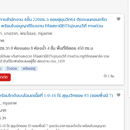
าคารสำนักงาน 4ชั้น 220ตร.ว ซอยสุขุมวิท64 ติดถนนคอนกรีต
ส พร้อมใบอนุญาติโรงงาน ใก้ลสถานีBTSปุณณวิถี ทางด่วน
ท, บางจาก, พระโขนง, กรุงเทพ
าท
0 ตร.วา
8 ห้องนอน 8 ห้องน้ำ 4 ชั้น พื้นที่ใช้สอย 450 ตร.ม.
่อได้เลย เดินทางสะดวก ใก้ลสถานีBTSปุณณวิถี ทางด่วน ทรูดิจิตอลพาร์ค ขาย
้ ยินดีรับฟังข้อเสนอผู้ซื้อ สอบถาม chin_1459
น
วิวสวย
พร้อมอยู่
2 วัน
ิดต่อ
้อมโกดังบนโฉนดเนื้อที่ 1-0-16 ไร่ สุขุมวิทซอย 93 (ซอยพึ่งมี 7)
, กรุงเทพ
บาท
ตร.วา
-0-16 ไร่ สุขุมวิทซอย 93 ซอยพึ่งมี 7 จุดเด่น อาคารและโกดัง พร้อมใบอนุญาต