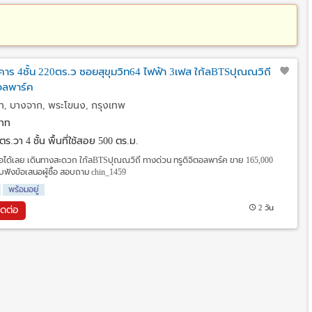
คาร 4ชั้น 220ตร.ว ซอยสุขุมวิท64 ไฟฟ้า 3เฟส ใก้ลBTSปุณณวิถี
ตอลพาร์ค
ท, บางจาก, พระโขนง, กรุงเทพ
าท
0 ตร.วา
4 ชั้น พื้นที่ใช้สอย 500 ตร.ม.
่อได้เลย เดินทางสะดวก ใก้ลBTSปุณณวิถี ทางด่วน ทรูดิจิตอลพาร์ค ขาย 165,000
ับฟังข้อเสนอผู้ซื้อ สอบถาม chin_1459
พร้อมอยู่
2 วัน
ิดต่อ