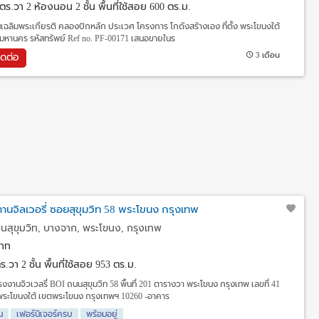
1 ตร.วา
2 ห้องนอน 2 ชั้น พื้นที่ใช้สอย 600 ตร.ม.
นเฉลิมพระเกียรติ คลองปักหลัก ประเวศ โครงการ โกดังสร้างเอง ที่ตั้ง พระโขนงใต้
หานคร รหัสทรัพย์ Ref no. PF-00171 เสนอขายในร
3 เดือน
ิดต่อ
นจิลเวอรี่ ซอยสุขุมวิท 58 พระโขนง กรุงเทพ
นนสุขุมวิท, บางจาก, พระโขนง, กรุงเทพ
าท
 ตร.วา
2 ชั้น พื้นที่ใช้สอย 953 ตร.ม.
งานจิวเวลรี่ BOI ถนนสุขุมวิท 58 พื้นที่ 201 ตารางวา พระโขนง กรุงเทพ เลขที่ 41
พระโขนงใต้ เขตพระโขนง กรุงเทพฯ 10260 -อาคาร
น
เฟอร์นิเจอร์ครบ
พร้อมอยู่