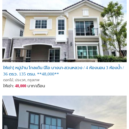
ให้เช่า] หมู่บ้าน โกลเด้น นีโอ บางนา-สวนหลวง / 4 ห้องนอน 3 ห้องน้ำ /
36 ตรว. 135 ตรม. **48,000**
ดอกไม้, ประเวศ, กรุงเทพ
ให้เช่า:
บาท/เดือน
48,000