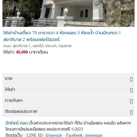
ให้เช่าบ้านเดี่ยว 79 ตารางวา 4 ห้องนอน 3 ห้องน้ำ บ้านมัณฑนา 1
สุขาภิบาล 2 พร้อมเฟอร์นิเจอร์
ถนน- สุขาภิบาล 2 , ดอกไม้, ประเวศ, กรุงเทพ
ให้เช่า:
บาท/เดือน
40,000
ขาย
ขายที่ดิน
ให้เช่า
ขายบ้าน
ให้เช่าที่ดิน
การค้นหา
ขายคอนโด
ให้เช่าบ้าน
ขายที่ดิน
ติดต่อลงประกาศ
ขายทาวน์เฮาส์
ให้เช่าคอนโด
ประกาศขายที่ดิน
ลงประกาศขายฟรี
มีทรัพย์.คอม
เว็บฝากประกาศขาย/ใช้เช่า ที่ดิน บ้านมือสอง คอนโด อสังหาฯ
ขายอาคารพาณิชย์
โครงการใหม่และมือสอง ลงประกาศฟรี
©2023
ให้เช่าทาวน์เฮาส์
ที่ดินราคาถูก
ลงประกาศให้เช่าฟรี
ติดต่อเว็บ · LINE ID:
@meezub
· Facebook:
messenger