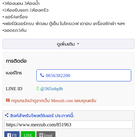
•3ห้องนอน 3ห้องน้ำ
•1ห้องรับแขก 1ห้องครัว
• แอร์4เครื่อง
•เฟอร์นิเจอร์ครบ พัดลม ตู้เย็น ไมโครเวฟ เตาอบ เครื่องซักผ้า ฯลฯ
•จอดรถ3คัน
•โครงการของLand&House; สาธารณูปโภคครบ สระว่ายน้ำขนาดใหญ่
,ฟิตเนส, ห้องซาวน่า สตรีม, สนามเด็กเล่น, สวนสวยขนาดใหญ่, สวนน้ำ,
ลู่จ๊อกกิ๊ง
การติดต่อ
ไม่รับสัตว์เลี้ยง
เบอร์โทร
0656382200
อยู่ถนน สุขาภิบาล2/ วงแหวน-อ่อนนุช แขวงดอกไม้ เขตประเวศ
กรุงเทพฯ 10520
LINE ID
@365obplb
• ด้วยทำเลใกล้เมือง ติดเส้นวงแหวน-อ่อนนุชและบางนา
กรุณาแจ้งว่าดูจากเว็บ Meezub.com ขอบคุณครับ
• อยู่ใกล้เมกะ-บางนา
•สนามบินสุวรรณภูมิ
ลิงค์สำหรับโพสต์&แชร์ ประกาศนี้:
•ใกล้นิคมอัญธานีเจโม, JAS Green Village, รร.นานาชาติ และเมกะบางนา
ให้เช่า40,000/เดือน
FB
LINE
Email