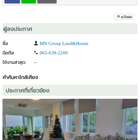
(สัญญาขั้นต่ำเช่า1ปี)
สนใจติดต่อ k.กุลจิรา
แจ้งลบ
โทร : 0892719644 , 0814306542
LINE OA : @365obplb
ผู้ลงประกาศ
www.mnlandandhouses.com
ชื่อ
MN Group Land&House
[ บ้านเช่า ขายกรุงเทพ ปริมณฑล ] :
มือถือ
065-638-2200
https://www.facebook.com/share/fqaVcS95JkbqBzsA/
ใช้งานล่าสุด:
--
คำค้นหาใกล้เคียง
ประกาศที่เกี่ยวข้อง