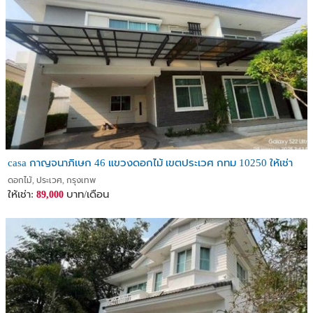
casa กาญจนาภิเษก 46 แขวงดอกไม้ เขตประเวศ กทม 10250 ให้เช่า
ดอกไม้, ประเวศ, กรุงเทพ
ให้เช่า:
บาท/เดือน
89,000