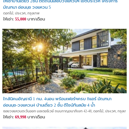
ให้เช่าบ้านเดี่ยว 2ชั้น ติดถนนเลียบวงแหวนฯ เขตประเวศ โครงการ
มัณฑนา อ่อนนุช วงแหวน 5
ดอกไม้, ประเวศ, กรุงเทพ
ให้เช่า:
บาท/เดือน
55,000
ใกล้นิคมอัญธานี 1 กม. 4นอน พร้อมเฟอร์ฯครบ 8แอร์ มัณฑนา
อ่อนนุช-วงแหวน4 บ้านเดี่ยว 2 ชั้น ดีไซน์ทันสมัย 4 น้ำ
ซอยวงแหวนตะวันออก มอเตอร์เวย์ ถนนกาญจนาภิเษก 42-48, ดอกไม้, ประเวศ, กรุงเท
ให้เช่า:
บาท/เดือน
69,998