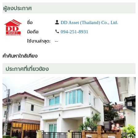
office​: 0650169995 (Khun Pen )​
ผู้ลงประกาศ
( A )
What's app / Tel: (+66)64-945-2424
ชื่อ
DD Asset (Thailand) Co., Ltd.
Visit our website :
www.ddasset.co.th
Visit our Facebook :
https://www.facebook.com/ddassetthailand/
มือถือ
094-251-8931
ใช้งานล่าสุด:
--
DD Asset (Thailand) Co., Ltd.
รับฝากขาย ขายฝาก จำนอง เช่า บ้าน ที่ดิน คอนโด อสังหาริมทรัพย์ทุก
คำค้นหาใกล้เคียง
ชนิด
#DDAsset #ขายบ้าน #คอนโด #บ้านมือ1 #บ้านมือ2 #ขายบ้านมือสอง
ประกาศที่เกี่ยวข้อง
#ที่ดินเปล่า #บ้าน #ฝากขายบ้าน #ขายที่ดิน #บ้านเช่า #คอนโดเช่า #บ้าน
พร้อมอยู่ #รับฝากขายบ้าน #บ้านเดี่ยว #บ้านมือสอง #สมุทรปราการ