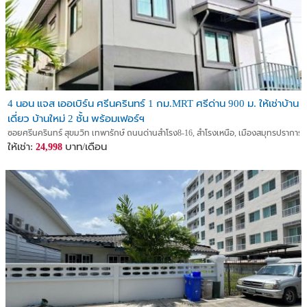
4 นอน แจส เออเบิร์น ศรีนครินทร์ 1 กม.MRT ศรีด่าน 900 ม. ให้เช่าบ้าน
เดี่ยว บ้านใหม่ 2 ชั้น พร้อมเฟอร์ฯ
ซอยศรีนครินทร์ สุขมวิท เทพารักษ์ ถนนด่านสำโรง8-16, สำโรงเหนือ, เมืองสมุทรปราการ
ให้เช่า:
บาท/เดือน
24,998