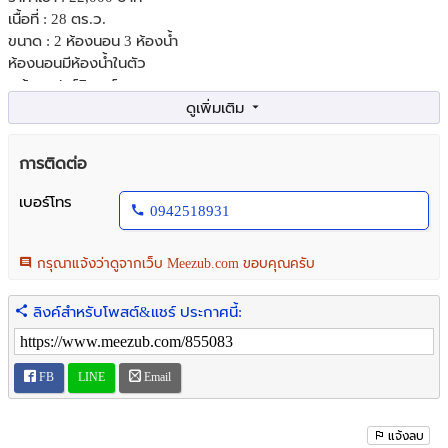
เนื้อที่ : 28 ตร.ว.
ขนาด : 2 ห้องนอน 3 ห้องน้ำ
ห้องนอนมีห้องน้ำในตัว
พร้อมเฟอร์นิเจอร์
- แอร์ , ตู้เย็น , เครื่องทำน้ำอุ่น , ไมโครเวฟ , ประตูรั้วรีโมท
จอดรถได้ 2 คัน
____________________________
การติดต่อ
ที่ตั้ง : ซอยศรีด่าน 1/5 ตำบลสำโรงเหนือ อำเภอเมืองสมุทรปราการ
สมุทรปราการ 10270
เบอร์โทร
0942518931
____________________________
สถานที่ใกล้เคียง :
- รถไฟฟ้าสายสีเหลือง สถานีศรีด่าน
กรุณาแจ้งว่าดูจากเว็บ Meezub.com ขอบคุณครับ
- Jas Urban Srinakarin
- โรงเรียนเซนต์โยเซฟ บางนา
ลิงค์สำหรับโพสต์&แชร์ ประกาศนี้:
- พิพิธภัณฑ์ ช้างเอราวัณ
____________________________
Please contact us for more details
FB
LINE
Email
ID Line : @ddassetthailand
https://lin.ee/Pqh1kgG
office : 0649452424 (Khun Dai)
แจ้งลบ