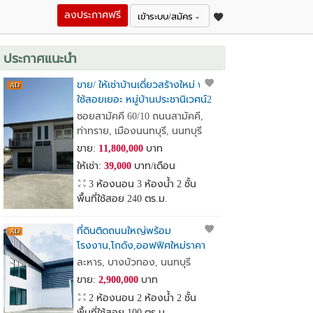
ลงประกาศฟรี
เข้าระบบ/สมัคร
ประกาศแนะนำ
ขาย/ ให้เช่าบ้านเดี่ยวสร้างใหม่ พื้นที่
ใช้สอยเยอะ หมู่บ้านประชานิเวศน์2
เหมาะทำ Home Office
ซอยสามัคคี 60/10 ถนนสามัคคี,
ท่าทราย, เมืองนนทบุรี, นนทบุรี
ขาย:
11,800,000
บาท
ให้เช่า:
39,000
บาท/เดือน
3 ห้องนอน 3 ห้องน้ำ 2 ชั้น
พื้นที่ใช้สอย 240 ตร.ม.
ที่ดินติดถนนใหญ่พร้อม
โรงงาน,โกดัง,ออฟฟิศใหม่ราคา
เพียง2.9ล้านบาทเท่านั้น
ละหาร, บางบัวทอง, นนทบุรี
ขาย:
2,900,000
บาท
2 ห้องนอน 2 ห้องน้ำ 2 ชั้น
พื้นที่ใช้สอย 100 ตร.ม.