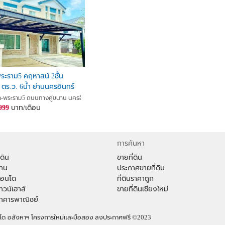
-พระราม5 คฤหาสน์ 2ชั้น
ตร.ว. 6น้ำ ย่านนครอินทร์
่นหล้า พระราม 5 1 กม.
้า-พระราม5 ถนนทางคู่ขนาน นครอินทร์, บางขุนกอง, บางกรวย, นนทบุรี
999
บาท/เดือน
การค้นหา
่ดิน
ขายที่ดิน
้าน
ประกาศขายที่ดิน
าคอนโด
ที่ดินราคาถูก
ทาวน์เฮาส์
ขายที่ดินเชียงใหม่
าอาคารพาณิชย์
คอนโด อสังหาฯ โครงการใหม่และมือสอง ลงประกาศฟรี
©2023