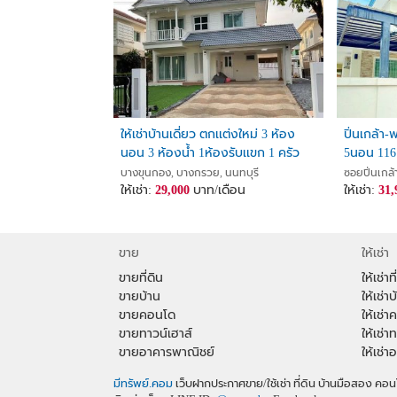
ให้เช่าบ้านเดี่ยว ตกเเต่งใหม่ 3 ห้อง
ปิ่นเกล้า
นอน 3 ห้องน้ำ 1ห้องรับเเขก 1 ครัว
5นอน 116 
บ้าน Perfect Place ราชพฤกษ์-พระราม
ใกล้รร.เด
บางขุนกอง, บางกรวย, นนทบุรี
ซอยปิ่นเกล
5
ให้เช่า:
29,000
บาท/เดือน
มัณฑนา
ให้เช่า:
31,
ขาย
ให้เช่า
ขายที่ดิน
ให้เช่าที
ขายบ้าน
ให้เช่าบ
ขายคอนโด
ให้เช่
ขายทาวน์เฮาส์
ให้เช่า
ขายอาคารพาณิชย์
ให้เช่
มีทรัพย์.คอม
เว็บฝากประกาศขาย/ใช้เช่า ที่ดิน บ้านมือสอง 