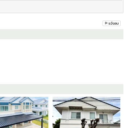
ษ์
ย นนทบุรี
แจ้งลบ
าติดต่อ