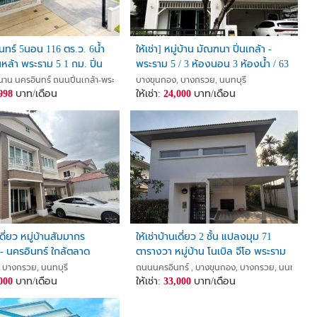
นทร์ 5นอน 116 ตร.ว. 6น้ำ
ให้เช่า] หมู่บ้าน มัณฑนา ปิ่นเกล้า -
llllllll
นหล้า พระราม 5 1 กม. ปิ่น
พระราม 5 / 3 ห้องนอน 3 ห้องน้ำ / 63
ราม5 คฤหาสน์ 2ชั้น มัณฑนา
ตรว. 165 ตรม. **24,000**
นาน นครอินทร์ ถนนปิ่นเกล้า-พระราม5, บางขุนกอง, บางกรวย, นนทบุรี
บางขุนกอง, บางกรวย, นนทบุรี
998
บาท/เดือน
ให้เช่า:
24,000
บาท/เดือน
***************
นเดี่ยว หมู่บ้านสัมมากร
ให้เช่าบ้านเดี่ยว 2 ชั้น แปลงมุม 71
- นครอินทร์ ใกล้ตลาด
ตารางวา หมู่บ้าน โนเบิล จีโอ พระราม
ละโรงเรียนอนุบาลเด่นหล้า
5 บรรยากาศรีสอร์ท รีโนเวทใหม่ เฟอร์
, บางกรวย, นนทบุรี
 บางกรวย, นนทบุรี
ถนนนครอินทร์ , บางขุนกอง, บางกรวย, นนทบุรี
000
บาท/เดือน
พร้อมอยู่ ตรงข้ามโรงเรียนเด่นหล้า
ให้เช่า:
33,000
บาท/เดือน