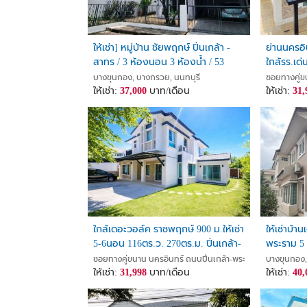
WECHAT : saintz69
EMAIL :
Roomfinder.property@gmail.com
ให้เช่า] หมู่บ้าน ชัยพฤกษ์ ปิ่นเกล้า -
ย่านนครอิ
llllllllllllllllllllllllllllllllllllllllllllllllllllllllllllllllllllllllllllllll
สาทร / 3 ห้องนอน 3 ห้องน้ำ / 53
ใกล้รร.เด่
ROOMFINDER (THAILAND) CO.,LTD.
ตรว. 165 ตรม. **37,000**
เกล้า-พระ
PROPERTY AGENTS
บางขุนกอง, บางกรวย, นนทบุรี
ซอยทางคู่ข
ให้เช่า:
37,000
บาท/เดือน
ให้เช่า:
31,
HOMEPAGE :
www.facebook.com/roomfinderthailand
-------------------------------------------------------
บริษัท รูมไฟเดอร์ (ไทยแลนด์) จำกัด
ตัวแทนรับฝาก ขาย เช่า อสังหาริมทรัพย์ทุกชนิด
**********************************************
ใกล้เดอะวอล์ค ราชพฤกษ์ 900 ม.ให้เช่า
ให้เช่าบ้า
5-6นอน 116ตร.ว. 270ตร.ม. ปิ่นเกล้า-
พระราม 5 
พระราม5 คฤหาสน์กว้างขวาง 2ชั้น 6
พระราม5 แ
ซอยทางคู่ขนาน นครอินทร์ ถนนปิ่นเกล้า-พระราม5, บางขุนกอง
บางขุนกอง,
น้ำ ใกล้ตลาดพระราม5 700 ม.
ให้เช่า:
31,998
บาท/เดือน
ให้เช่า:
40,