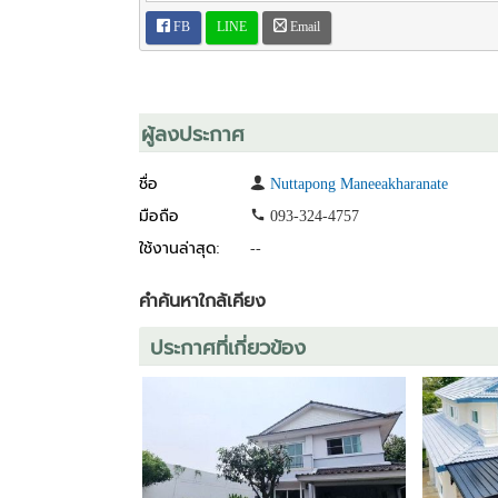
FB
LINE
Email
บ้านให้เช่า
โครงการ : หมู่บ้าน เพอร์เฟค เพลส พระราม 5 - ราชพฤก
ที่ตั้ง : ถนน นครอินทร์ ตำบลบางขุนกอง อำเภอบางกรว
ผู้ลงประกาศ
อสังหาริมทรัพย์ : บ้านเดี่ยว
จำนวนห้องนอน / ห้องน้ำ : 3 ห้องนอน 3 ห้องน้ำ
ขนาดที่ดิน : 67 ตารางวา
ชื่อ
Nuttapong Maneeakharanate
พื้นที่ใช้สอย : 180 ตารางเมตร
มือถือ
093-324-4757
รายละเอียด : เฟอร์นิเจอร์บางส่วน
ใช้งานล่าสุด:
--
สถานที่ใกล้เคียง :
- โรงเรียนเด่นหล้า พระราม 5
- เดอะวอล์ค ราชพฤกษ์
คำค้นหาใกล้เคียง
- เซนทรัล เวสต์วิลล์
-------------------------------------------------------
ประกาศที่เกี่ยวข้อง
ราคาเช่า : 29,000 บาท / เดือน
-------------------------------------------------------
ต้องการนัดหมายเข้าชมหรือต้องการข้อมูลเพิ่มเติม กรุณ
เบอร์ติดต่อ : 093-3244757 [คุณนัท]
LINE ID : @roomfinderthailand [ใส่ @ ด้วยครับ]
WHAT'S APP : (+66) 93-3244757