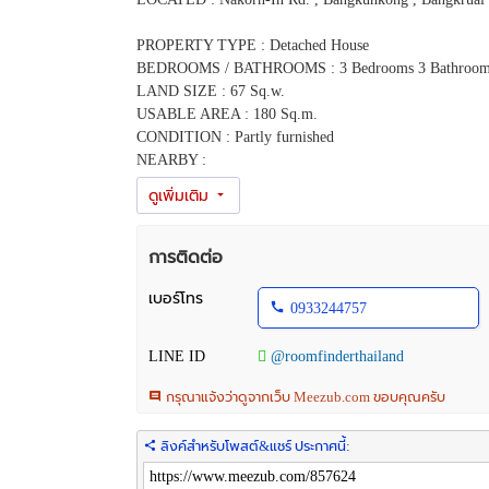
PROPERTY TYPE : Detached House
BEDROOMS / BATHROOMS : 3 Bedrooms 3 Bathroom
LAND SIZE : 67 Sq.w.
USABLE AREA : 180 Sq.m.
CONDITION : Partly furnished
NEARBY :
- Denla School Rama 5
- The Walk Ratchaphruek
- Central Westville
-------------------------------------------------------
การติดต่อ
RENTAL PRICE : 29,000 Baht / Month
-------------------------------------------------------
เบอร์โทร
0933244757
Please contact us for viewing or more details
CALL : 093-3244757 Nat [Nathan]
LINE ID
@roomfinderthailand
LINE ID : @roomfinderthailand [Put @ Front ID]
WHAT'S APP : (+66) 93-3244757
กรุณาแจ้งว่าดูจากเว็บ Meezub.com ขอบคุณครับ
WECHAT : saintz69
EMAIL :
Roomfinder.property@gmail.com
ลิงค์สำหรับโพสต์&แชร์ ประกาศนี้:
llllllllllllllllllllllllllllllllllllllllllllllllllllllllllllllllllllllllllllllll