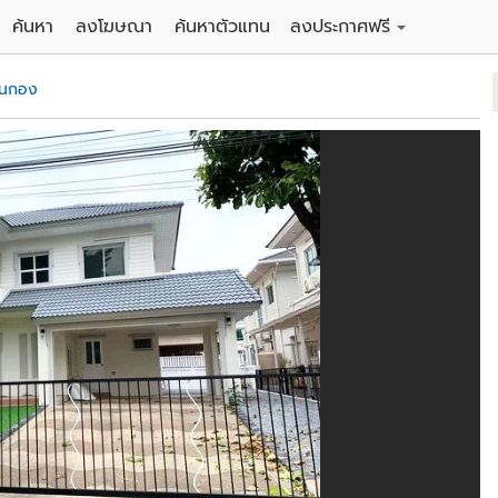
ค้นหา
ลงโฆษณา
ค้นหาตัวแทน
ลงประกาศฟรี
ดิน
ลงประกาศขายฟรี
ุนกอง
าน
ลงประกาศให้เช่าฟรี
คอนโด
าวน์เฮาส์
 / โรงแรม
พาร์ทเม้นท์ / โรงแรม
์ / สำนักงาน
อาคารพาณิชย์ / สำนักงาน
ดัง
รงงาน / โกดัง