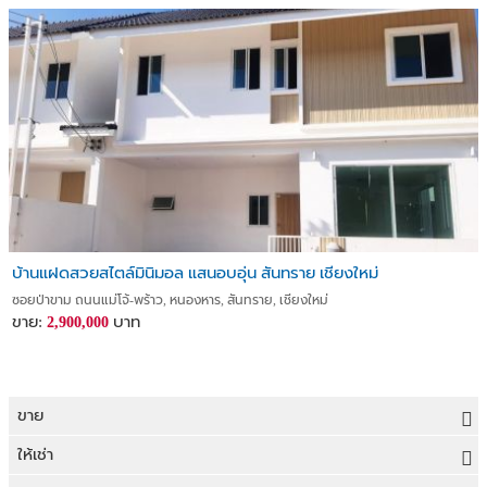
บ้านแฝดสวยสไตล์มินิมอล แสนอบอุ่น สันทราย เชียงใหม่
ซอยป่าขาม ถนนแม่โจ้-พร้าว, หนองหาร, สันทราย, เชียงใหม่
ขาย:
บาท
2,900,000
ขาย
ขายที่ดิน
ให้เช่า