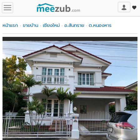
หน้าแรก
ขายบ้าน
เชียงใหม่
อ.สันทราย
ต.หนองหาร