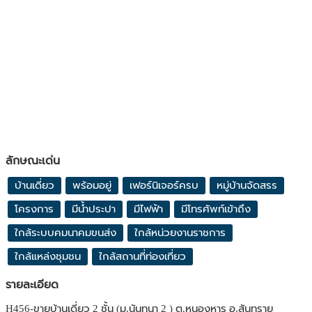
ลักษณะเด่น
บ้านเดี่ยว
พร้อมอยู่
เฟอร์นิเจอร์ครบ
หมู่บ้านจัดสรร
โครงการ
มีน้ำประปา
มีไฟฟ้า
มีโทรศัพท์เข้าถึง
ใกล้ระบบคมนาคมขนส่ง
ใกล้หน่วยงานราชการ
ใกล้แหล่งชุมชน
ใกล้สถานที่ท่องเที่ยว
รายละเอียด
H456-ขายบ้านเดี่ยว 2 ชั้น (ม.นันทนา 2 ) ต.หนองหาร อ.สันทราย