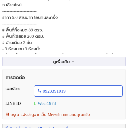
จ.เชียงใหม่
------------------------
ราคา 5.0 ล้านบาท โอนคนละครึ่ง
------------------------
# พื้นที่ทั้งหมด 89 ตรว.
# พื้นที่ใช้สอย 200 ตรม.
# บ้านเดี่ยว 2 ชั้น
- 3 ห้องนอน 3 ห้องน้ำ
- ห้องครัว บริเวณรับแขก บริเวณรับประทานอาหาร บริเวณซักล้าง
- เฟอร์นิเจอร์บางส่วน
# จอดรถได้ 2 คัน
# 3 กม. ห่างจากกาดรวมโชค
การติดต่อ
# 3 กม. ริมปิงพลาซ่า
# 4 กม. โรงพยาบาลเทพปัญญา
เบอร์โทร
0923391919
# 5 กม. เซ็นทรัลเฟสติวัล
# 7 กม. โรงพยาบาลกรุงเทพ
LINE ID
Weer1973
# 15 กม. สนามบินเชียงใหม่
----------------------------
กรุณาแจ้งว่าดูจากเว็บ Meezub.com ขอบคุณครับ
# สนใจติดต่อเบอร์ 092-339-1919
# Line ID : Weer1973