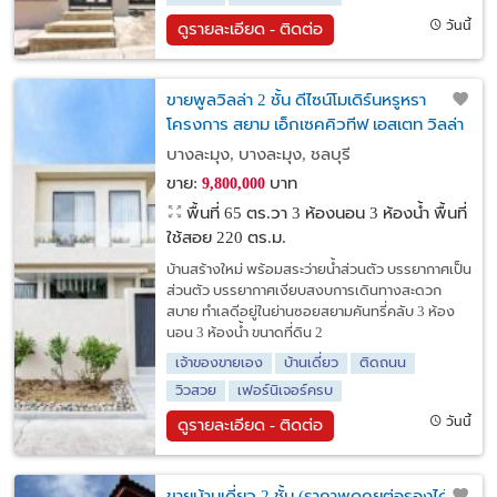
วันนี้
ดูรายละเอียด - ติดต่อ
ขายพูลวิลล่า 2 ชั้น ดีไซน์โมเดิร์นหรูหรา
โครงการ สยาม เอ็กเซคคิวทีฟ เอสเตท วิลล่า
บางละมุง, บางละมุง, ชลบุรี
ขาย:
บาท
9,800,000
พื้นที่ 65 ตร.วา
3 ห้องนอน 3 ห้องน้ำ พื้นที่
ใช้สอย 220 ตร.ม.
บ้านสร้างใหม่ พร้อมสระว่ายน้ำส่วนตัว บรรยากาศเป็น
ส่วนตัว บรรยากาศเงียบสงบการเดินทางสะดวก
สบาย ทำเลดีอยู่ในย่านซอยสยามคันทรี่คลับ 3 ห้อง
นอน 3 ห้องน้ำ ขนาดที่ดิน 2
เจ้าของขายเอง
บ้านเดี่ยว
ติดถนน
วิวสวย
เฟอร์นิเจอร์ครบ
วันนี้
ดูรายละเอียด - ติดต่อ
ขายบ้านเดี่ยว 2 ชั้น (ราคาพูดคุยต่อรองได้)