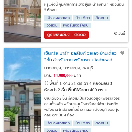
หรูแห่งนี้ คุ้มค่าแก่การเข้าอยู่และน่าลงทุน 4 ห้องนอน
5 ห้องน
เจ้าของขายเอง
บ้านเดี่ยว
ติดถนน
วิวสวย
เฟอร์นิเจอร์ครบ
วันนี้
ดูรายละเอียด - ติดต่อ
เซ็นทรัล ปาร์ค ฮิลล์ไซค์ วิลเลจ บ้านเดี่ยว
2ชั้น สำหรับขาย พร้อมระบบโซล่าเซลล์
บางละมุง, บางละมุง, ชลบุรี
ขาย:
บาท
14,900,000
พื้นที่ 1 งาน 21 ตร.วา
4 ห้องนอน 3
ห้องน้ำ 2 ชั้น พื้นที่ใช้สอย 400 ตร.ม.
บ้านเดี่ยว 2 ชั้น มีความเป็นส่วนตัวสูง เฟอร์นิเจอร์
ครบทั้งหลัง พร้อมระบบโซลาร์เซลล์ช่วยประหยัด
พลังงาน ใกล้อ่างเก็บน้ำวากนอก ตั้งอยู่ที่ ซอยทุ่ง
กลม ตาหมัน 4 ห้อง
เจ้าของขายเอง
บ้านเดี่ยว
ติดถนน
วิวสวย
เฟอร์นิเจอร์ครบ