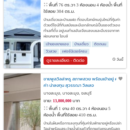
พื้นที่ 76 ตร.วา
3 ห้องนอน 4 ห้องน้ำ พื้นที่
ใช้สอย 304 ตร.ม.
บ้านเดี่ยวและบ้านแฝด ที่ตอบโจทย์คนรุ่นใหม่ที่คุ้มค่า
ด้วยดีไซน์ที่ทันสมัยและมีเอกลักษณ์เป็นของตัวเอง
ทำเลที่ตั้ง อยู่บนทำเลอันเงียบสงบและมีบรรยากาศ
ผ่อนคลาย โอบล้
เจ้าของขายเอง
บ้านเดี่ยว
ติดถนน
วิวสวย
เฟอร์นิเจอร์ครบ
วันนี้
ดูรายละเอียด - ติดต่อ
ขายพูลวิลล่าหรู สภาพสวย พร้อมเข้าอยู่ คุ้ม
ค่า น่าลงทุน สุวรรณา วิลเลจ
บางละมุง, บางละมุง, ชลบุรี
ขาย:
บาท
13,800,000
พื้นที่ 1 งาน 40 ตร.วา
4 ห้องนอน 5
ห้องน้ำ พื้นที่ใช้สอย 410 ตร.ม.
บ้านในฝันหรือการลงทุนที่คุ้มค่าในพัทยาอยู่หรือเปล่า
วิลล่าพร้อมสระว่ายน้ำส่วนตัวที่ตกแต่งครบครันสุด