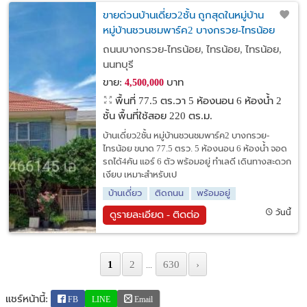
ขายด่วนบ้านเดี่ยว2ชั้น ถูกสุดในหมู่บ้าน
หมู่บ้านชวนชมพาร์ค2 บางกรวย-ไทรน้อย
ขนาด 77.5 ตรว. ราคาดี
ถนนบางกรวย-ไทรน้อย, ไทรน้อย, ไทรน้อย,
นนทบุรี
ขาย:
บาท
4,500,000
พื้นที่ 77.5 ตร.วา
5 ห้องนอน 6 ห้องน้ำ 2
ชั้น พื้นที่ใช้สอย 220 ตร.ม.
บ้านเดี่ยว2ชั้น หมู่บ้านชวนชมพาร์ค2 บางกรวย-
ไทรน้อย ขนาด 77.5 ตรว. 5 ห้องนอน 6 ห้องน้ำ จอด
รถได้4คัน แอร์ 6 ตัว พร้อมอยู่ ทำเลดี เดินทางสะดวก
เงียบ เหมาะสำหรับเป
บ้านเดี่ยว
ติดถนน
พร้อมอยู่
วันนี้
ดูรายละเอียด - ติดต่อ
1
2
630
›
...
แชร์หน้านี้:
FB
LINE
Email