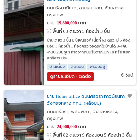
ถนนรัชดาภิเษก, สามเสนนอก, ห้วยขวาง,
กรุงเทพ
ขาย:
บาท
19,800,000
พื้นที่ 63 ตร.วา
5 ห้องน้ำ 3 ชั้น
บ้านเดี่ยว 3 ชั้น ม.ชัยณรงค์ เนื้อที่ 63 ตรว. มี 6 ห้อง
นอน 5 ห้องน้ำ 1 ห้องครัว จอดรถในบ้านได้ 3-4คัน
-ถนน 20มิถุนา ห่างจากถนนรัชดาภิเษก 18 หรือ แยก
สุทธิสาร ประ
บ้านเดี่ยว
ติดถนน
พร้อมอยู่
วันนี้
ดูรายละเอียด - ติดต่อ
ขาย Home office ถนนศรีวรา ทาวน์อินทาวน์
วังทองหลาง กทม. (หลังมุม)
ถนนศรีวรา, พลับพลา , วังทองหลาง,
กรุงเทพ
ขาย:
บาท
24,000,000
พื้นที่ 82 ตร.วา
9 ห้องนอน 5 ห้องน้ำ 3 ชั้น