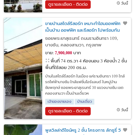
วันนี้
ดูรายละเอียด - ติดต่อ
ขายบ้านสไตล์รีสอร์ท เหมาะทำโฮมออฟฟิศ
เป็นบ้าน ออฟฟิศ และรีสอร์ท ไปพร้อมกัน
ซอยพระยาสุเรนทร์ ถนนรามอินทรา 109,
บางชัน, คลองสามวา, กรุงเทพ
ขาย:
บาท
7,900,000
พื้นที่ 74 ตร.วา
4 ห้องนอน 3 ห้องน้ำ 2 ชั้น
พื้นที่ใช้สอย 200 ตร.ม.
บ้านในสไตล์รีสอร์ท ในเมือง แค่รามอินทรา 109 ใกล้
รถไฟฟ้าบางชัน ใกล้แฟชั่นไอร์แลนด์ ในหมู่บ้าน
ชัยพฤกษ์ ซอยพระยาสุเรนทร์ 30 แขวงบางชัน เขต
คลองสามวา เป็นบ้านเดี่ยวห
เจ้าของขายเอง
บ้านเดี่ยว
วันนี้
ดูรายละเอียด - ติดต่อ
พูลวิลล่าดีไซน์หรู 2 ชั้น โครงการ ลักชูรี่ วิ