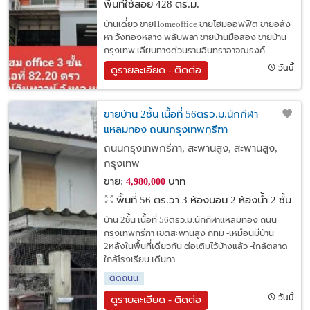
พื้นที่ใช้สอย 428 ตร.ม.
บ้านเดี่ยว ขายHomeoffice ขายโฮมออฟฟิต ขายอสัง
หา วังทองหลาง พลับพลา ขายบ้านมือสอง ขายบ้าน
กรุงเทพ เลียบทางด่วนรามอินทราอาจณรงค์
วันนี้
ดูรายละเอียด - ติดต่อ
ขายบ้าน 2ชั้น เนื้อที่ 56ตรว.ม.นักกีฬา
แหลมทอง ถนนกรุงเทพกรีฑา
ถนนกรุงเทพกรีฑา, สะพานสูง, สะพานสูง,
กรุงเทพ
ขาย:
บาท
4,980,000
พื้นที่ 56 ตร.วา
3 ห้องนอน 2 ห้องน้ำ 2 ชั้น
บ้าน 2ชั้น เนื้อที่ 56ตรว.ม.นักกีฬาแหลมทอง ถนน
กรุงเทพกรีฑา เขตสะพานสูง กทม -เหมือนมีบ้าน
2หลังในพื้นที่เดียวกัน ต่อเติมไว้บ้างแล้ว -ใกล้ตลาด
ใกล้โรงเรียน เดืนทา
ติดถนน
วันนี้
ดูรายละเอียด - ติดต่อ