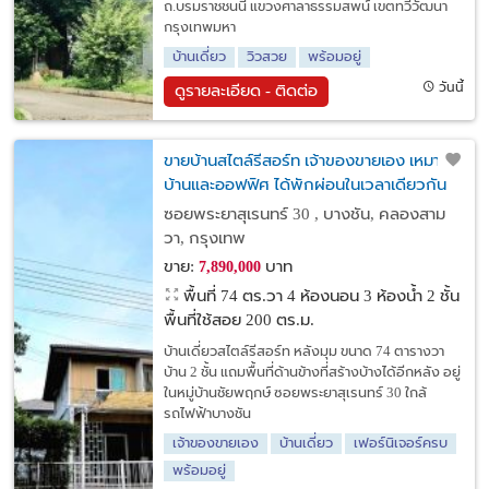
ถ.บรมราชชนนี แขวงศาลาธรรมสพน์ เขตทวีวัฒนา
กรุงเทพมหา
บ้านเดี่ยว
วิวสวย
พร้อมอยู่
วันนี้
ดูรายละเอียด - ติดต่อ
ขายบ้านสไตล์รีสอร์ท เจ้าของขายเอง เหมาะทำ
บ้านและออฟฟิศ ได้พักผ่อนในเวลาเดียวกัน
ซอยพระยาสุเรนทร์ 30 , บางชัน, คลองสาม
วา, กรุงเทพ
ขาย:
บาท
7,890,000
พื้นที่ 74 ตร.วา
4 ห้องนอน 3 ห้องน้ำ 2 ชั้น
พื้นที่ใช้สอย 200 ตร.ม.
บ้านเดี่ยวสไตล์รีสอร์ท หลังมุม ขนาด 74 ตารางวา
บ้าน 2 ชั้น แถมพื้นที่ด้านข้างที่สร้างบ้างได้อีกหลัง อยู่
ในหมู่บ้านชัยพฤกษ์ ซอยพระยาสุเรนทร์ 30 ใกล้
รถไฟฟ้าบางชัน
เจ้าของขายเอง
บ้านเดี่ยว
เฟอร์นิเจอร์ครบ
พร้อมอยู่