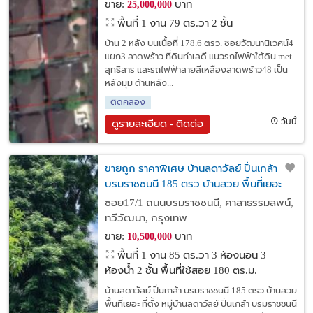
ขาย:
บาท
25,000,000
พื้นที่ 1 งาน 79 ตร.วา
2 ชั้น
บ้าน 2 หลัง บนเนื้อที่ 178.6 ตรว. ซอยวัฒนานิเวศน์4
แยก3 ลาดพร้าว ที่ดินทำเลดี แนวรถไฟฟ้าใต้ดิน met
สุทธิสาร และรถไฟฟ้าสายสีเหลืองลาดพร้าว48 เป็น
หลังมุม ด้านหลัง...
ติดคลอง
วันนี้
ดูรายละเอียด - ติดต่อ
ขายถูก ราคาพิเศษ บ้านลดาวัลย์ ปิ่นเกล้า
บรมราชชนนี 185 ตรว บ้านสวย พื้นที่เยอะ
ซอย17/1 ถนนบรมราชชนนี, ศาลาธรรมสพน์,
ทวีวัฒนา, กรุงเทพ
ขาย:
บาท
10,500,000
พื้นที่ 1 งาน 85 ตร.วา
3 ห้องนอน 3
ห้องน้ำ 2 ชั้น พื้นที่ใช้สอย 180 ตร.ม.
บ้านลดาวัลย์ ปิ่นเกล้า บรมราชชนนี 185 ตรว บ้านสวย
พื้นที่เยอะ ที่ตั้ง หมู่บ้านลดาวัลย์ ปิ่นเกล้า บรมราชชนนี