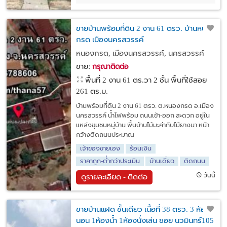
ขายบ้านพร้อมที่ดิน 2 งาน 61 ตรว. บ้านหนอง
กรด เมืองนครสวรรค์
หนองกรด, เมืองนครสวรรค์, นครสวรรค์
ขาย:
กรุณาติดต่อ
พื้นที่ 2 งาน 61 ตร.วา
2 ชั้น พื้นที่ใช้สอย
261 ตร.ม.
บ้านพร้อมที่ดิน 2 งาน 61 ตรว. ต.หนองกรด อ.เมือง
นครสวรรค์ น้ำไฟพร้อม ถนนเข้า-ออก สะดวก อยู่ใน
แหล่งชุมชนหมู่บ้าน พื้นบ้านไม้มะค่ากับไม้ยางนา หน้า
กว้างติดถนนประมาณ
เจ้าของขายเอง
ร้อนเงิน
ราคาถูก-ต่ำกว่าประเมิน
บ้านเดี่ยว
ติดถนน
วันนี้
ดูรายละเอียด - ติดต่อ
ขายบ้านแฝด ชั้นเดียว เนื้อที่ 38 ตรว. 3 ห้อง
นอน 1ห้องน้ำ 1ห้องนั่งเล่น ซอย นวมินทร์105