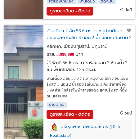
เจ้าของขายเอง
บ้านเดี่ยว
ติดถนน
วันนี้
ดูรายละเอียด - ติดต่อ
บ้านเดี่ยว 2 ชั้น 56.6 ตร.วา หมู่บ้านดีไลท์
ดอนเมือง รังสิต 3 นอน 2 น้ำ จอดรถในบ้าน 3
คัน ราคาเพียง 3.99 ล้าน ใกล้รถไฟฟ้าสายสี
หลักหก, เมืองปทุมธานี, ปทุมธานี
แดง สถานีรังสิต
ขาย:
บาท
3,990,000
พื้นที่ 56.6 ตร.วา
3 ห้องนอน 2 ห้องน้ำ 2
ชั้น พื้นที่ใช้สอย 135 ตร.ม.
บ้านเดี่ยว 2 ชั้น 56.6 ตร.วา หมู่บ้านดีไลท์ ดอนเมือง
รังสิต 3 นอน 2 น้ำ จอดรถในบ้าน 3 คัน ราคาเพียง
3.99 ล้าน ใกล้รถไฟฟ้าสายสีแดง สถานีรังสิต ที่ตั้ง
ถนนเลียบคล
บ้านเดี่ยว
วันนี้
ดูรายละเอียด - ติดต่อ
ปรีญาพัชร มีพร้อมวีรกร (Rich
RealEstate)