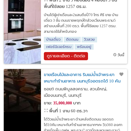
พื้นที่ 2 งาน
5 ห้องนอน 4 ห้องน้ำ 3 ชั้น
พื้นที่ใช้สอย 1257 ตร.ม.
บ้านได้ผู้เช่าเดือนละ2แสนถึงปี70 โทร ศิริ ขาย บ้าน
เดี่ยว 3 ชั้น ถนนราชพฤกษ์ใกล้วงเวียนพระราม5
สร้างบนพื้นที่ 200 ตรว. พื้นที่ใช้สอย 1257 ตรม.
สามารถใช้สำหรับกอง
บ้านเดี่ยว
ติดถนน
วิวสวย
เฟอร์นิเจอร์ครบ
พร้อมอยู่
วันนี้
ดูรายละเอียด - ติดต่อ
ขายเรือนไม้และอาคาร ริมแม่น้ำเจ้าพระยา
เหมาะทำร้านอาหาร นนทบุรีจอดรถได้ 10 คัน
ซอย9 ถนนพิบูลสงคราม, สวนใหญ่,
เมืองนนทบุรี, นนทบุรี
ขาย:
บาท
35,000,000
พื้นที่ 1 งาน 60 ตร.วา
ได้วิวแม่น้ำเจ้าพระยา ด้านหลังติดถนน จอดรถ
ได้10คัน เหมาะกับทำร้านอาหารมากๆคะ วิว360 องศา
ซ้ายมือเห็น กฟผ. พระราม7 ขวามือสะพานพระราม5