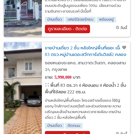
ม.บ้านลาดพร้าว 2 ซอยโยธินพัฒนา11แยก5 ห่างจาก
ถนนประดิษฐ์มนูธรรมเพียง 500ม. เลียบทางด่วน
รามอินทรา-อาจณรงค์ มีเนื้อที่
บ้านเดี่ยว
เฟอร์นิเจอร์ครบ
พร้อมอยู่
วันนี้
ดูรายละเอียด - ติดต่อ
ขายบ้านเดี่ยว 2 ชั้น หลังใหญ่พื้นที่เยอะ เนื้อที่
83 ตรว.หมู่บ้านเดอะสวีทการ์เด้นวิลล์2 คลอง
สามวา
ซอยหนองระแหง, สามวาตะวันตก, คลองสาม
วา, กรุงเทพ
ขาย:
บาท
5,990,000
พื้นที่ 83 ตร.วา
4 ห้องนอน 4 ห้องน้ำ 2 ชั้น
พื้นที่ใช้สอย 222 ตร.ม.
บ้านหลังใหญ่พื้นที่เยอะ โครงสร้างแข็งแรง ใช้อิฐ
มอญ ใกล้ทางด่วนจตุโชติ และส่วนต่อขยาย ความ
เจริญและสิ่งอำนวยความสะดวกรายล้อม ขายบ้าน
เดี่ยว 2 ชั้น หลังใหญ่พื้นที่เ
บ้านเดี่ยว
ติดถนน