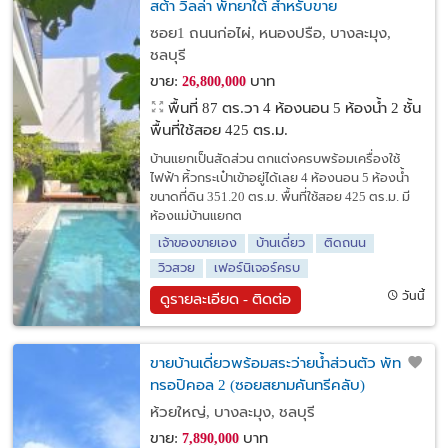
สต้า วิลล่า พัทยาใต้ สำหรับขาย
ซอย1 ถนนก่อไผ่, หนองปรือ, บางละมุง,
ชลบุรี
ขาย:
บาท
26,800,000
พื้นที่ 87 ตร.วา
4 ห้องนอน 5 ห้องน้ำ 2 ชั้น
พื้นที่ใช้สอย 425 ตร.ม.
บ้านแยกเป็นสัดส่วน ตกแต่งครบพร้อมเครื่องใช้
ไฟฟ้า หิ้วกระเป๋าเข้าอยู่ได้เลย 4 ห้องนอน 5 ห้องน้ำ
ขนาดที่ดิน 351.20 ตร.ม. พื้นที่ใช้สอย 425 ตร.ม. มี
ห้องแม่บ้านแยกต
เจ้าของขายเอง
บ้านเดี่ยว
ติดถนน
วิวสวย
เฟอร์นิเจอร์ครบ
วันนี้
ดูรายละเอียด - ติดต่อ
ขายบ้านเดี่ยวพร้อมสระว่ายน้ำส่วนตัว พัทยา
ทรอปิคอล 2 (ซอยสยามคันทรีคลับ)
ห้วยใหญ่, บางละมุง, ชลบุรี
ขาย:
บาท
7,890,000