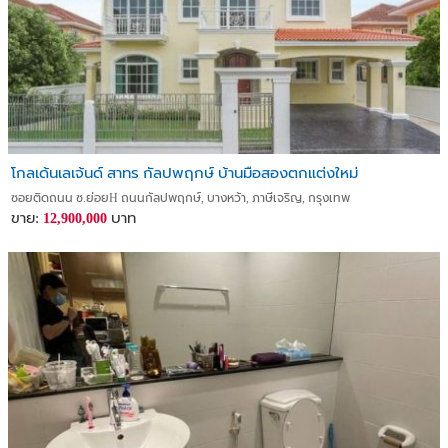
โกลเด้นเลเจ้นด์ สาทร กัลปพฤกษ์ บ้านมือสองตกแต่งใหม่
ซอยติดถนน ซ.ย่อยH ถนนกัลปพฤกษ์, บางหว้า, ภาษีเจริญ, กรุงเทพ
ขาย:
บาท
12,900,000