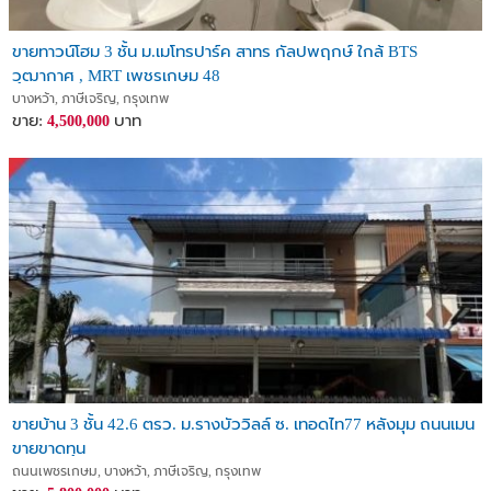
ขายทาวน์โฮม 3 ชั้น ม.เมโทรปาร์ค สาทร กัลปพฤกษ์ ใกล้ BTS
วุฒากาศ , MRT เพชรเกษม 48
บางหว้า, ภาษีเจริญ, กรุงเทพ
ขาย:
บาท
4,500,000
ขายบ้าน 3 ชั้น 42.6 ตรว. ม.รางบัววิลล์ ซ. เทอดไท77 หลังมุม ถนนเมน
ขายขาดทุน
ถนนเพชรเกษม, บางหว้า, ภาษีเจริญ, กรุงเทพ