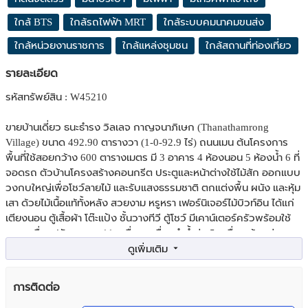
ใกล้ BTS
ใกล้รถไฟฟ้า MRT
ใกล้ระบบคมนาคมขนส่ง
ใกล้หน่วยงานราชการ
ใกล้แหล่งชุมชน
ใกล้สถานที่ท่องเที่ยว
รายละเอียด
รหัสทรัพย์สิน : W45210
ขายบ้านเดี่ยว ธนะธำรง วิลเลจ กาญจนาภิเษก (Thanathamrong
Village) ขนาด 492.90 ตารางวา (1-0-92.9 ไร่) ถนนเมน ต้นโครงการ
พื้นที่ใช้สอยกว้าง 600 ตารางเมตร มี 3 อาคาร 4 ห้องนอน 5 ห้องน้ำ 6 ที่
จอดรถ ตัวบ้านโครงสร้างคอนกรีต ประตูและหน้าต่างใช้ไม้สัก ออกแบบ
วงกบใหญ่เพื่อโชว์ลายไม้ และรับแสงธรรมชาติ ตกแต่งพื้น ผนัง และหุ้ม
เสา ด้วยไม้เนื้อแท้ทั้งหลัง สวยงาม หรูหรา เฟอร์นิเจอร์ไม้บิวท์อิน ได้แก่
เตียงนอน ตู้เสื้อผ้า โต๊ะแป้ง ชั้นวางทีวี ตู้โชว์ มีเคาน์เตอร์ครัวพร้อมใช้
งาน เครื่องปรับอากาศ 11 เครื่อง เครื่องทำน้ำอุ่น 5 เครื่อง บ้านเล่น
ระดับ และยกใต้ถุนสูง ทำให้มีพื้นที่เหลือใช้ประโยชน์ได้อีกมาก มีห้อง
ทำงานริมสระว่ายน้ำส่วนตัว ห้องฟิตเนสสำหรับออกกำลังกาย และห้อง
แม่บ้านแยกเป็นสัดส่วน หน้าบ้านปูพื้นด้วยอิฐบล็อก ปลูกต้นไม้ใหญ่ และ
การติดต่อ
จัดสวนสวยสำหรับนั่งเล่นพักผ่อน บรรยากาศร่มรื่น เย็นสบาย เงียบ