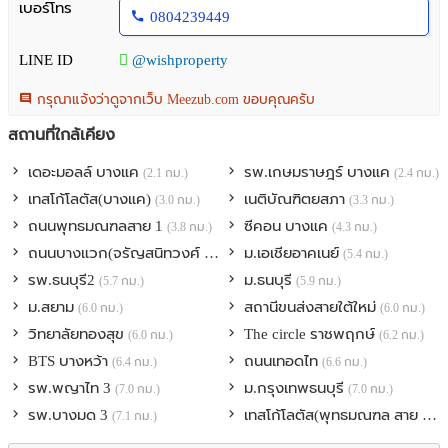
สงบ เป็นส่วนตัว ระบบรักษาความปลอดภัย รปภ. 24 ชั่วโมง Key Card
เบอร์โทร
0804239449
Access และ CCTV
LINE ID
@wishproperty
ทำเลดี : การเดินทางสะดวก โครงการติดถนนกาญจนาภิเษก เชื่อมต่อ
ถนนเพชรเกษม สมุทรสาคร นครปฐม ใกล้รถไฟฟ้า MRT สายสีน้ำเงิน
กรุณาแจ้งว่าดูจากเว็บ Meezub.com ขอบคุณครับ
สถานีหลักสอง ทางคู่ขนานลอยฟ้าบรมราชชนนี ทางด่วนกาญจนาภิเษก
สถานีขนส่งสายใต้ใหม่ ใกล้ห้างสรรพสินค้าเดอะมอลล์บางแค เดอะพาซิ
สถานที่ใกล้เคียง
โอกาญจนาภิเษก
เดอะมอลล์ บางแค
รพ.เกษมราษฎร์ บางแค
(2.1 กม.)
(2.4 กม.)
จุดเด่น/สถานที่ใกล้เคียง
เทสโก้โลตัส(บางแค)
เนติบัณฑิตยสภา
(3.0 กม.)
(3.3 กม.)
- ใกล้รถไฟฟ้า MRT สายสีน้ำเงิน สถานีหลักสอง
ถนนพุทธมณฑลสาย 1
ซีคอน บางแค
(3.8 กม.)
(4.3 กม.)
- ใกล้ทางคู่ขนานลอยฟ้าบรมราชชนนี
ถนนบางแวก(จรัญสนิทวงศ์ 13)
ม.เอเชียอาคเนย์
(5.1 กม.)
(5.4 กม.)
- ใกล้ทางด่วนกาญจนาภิเษก
รพ.ธนบุรี2
ม.ธนบุรี
(5.7 กม.)
(5.9 กม.)
- ใกล้สถานีขนส่งสายใต้ใหม่
ม.สยาม
สถานีขนส่งสายใต้ใหม่
- ใกล้ห้างสรรพสินค้าเดอะมอลล์ไลฟ์สโตร์ บางแค และเดอะพาซิโอ พาร์ค
(6.0 กม.)
(6.0 กม.)
กาญจนาภิเษก
วิทยาลัยทองสุข
The circle ราชพฤกษ์
(6.0 กม.)
(6.2 กม.)
- ใกล้บิ๊กซีเพชรเกษม หลักสอง และโลตัสบางแค
BTS บางหว้า
ถนนเทอดไท
(6.4 กม.)
(6.6 กม.)
- ใกล้โรงพยาบาลเกษมราษฎร์ บางแค และโรงพยาบาลวิชัยเวช อินเตอร์
รพ.พญาไท 3
ม.กรุงเทพธนบุรี
(7.0 กม.)
(7.0 กม.)
เนชั่นแนล หนองแขม, โรงพยาบาลมิตรประชา และโรงพยาบาลบุญญา
รพ.บางมด 3
เทสโก้โลตัส(พุทธมณฑล สาย 4)
(7.1 กม.)
(
เวช
- ใกล้มหาวิทยาลัยมหิดล, มหาวิทยาลัยกรุงเทพธนบุรี และมหาวิทยาลัย