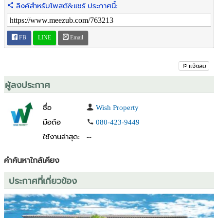
ลิงค์สำหรับโพสต์&แชร์ ประกาศนี้:
เทคโนโลยีราชมงคลรัตนโกสินทร์ และมหาวิทยาลัยสยาม
- ใกล้ตลาดบางแค
FB
LINE
Email
Click ... เพื่อดูราคาและรายละเอียดเพิ่มเติมได้ที่
https://wishproperty.com/asset/detail/?asset_id=4769
แจ้งลบ
สนใจสอบถามข้อมูลเพิ่มเติม
ติดต่อ : คุณทรงชัย โทร. 087-615-6688
ผู้ลงประกาศ
Wish Property Co.,Ltd. ปรึกษาฟรี!!! 02-348-4989
ศูนย์บริการ รับฝากขาย ซื้อ เช่า สินเชื่อบ้าน
ชื่อ
Wish Property
ขายฝาก จำนอง อสังหาริมทรัพย์ ทั่วประเทศ
มือถือ
080-423-9449
ขายบ้านเดี่ยว ธนะธำรง วิลเลจ กาญจนาภิเษก ตกแต่งไม้แท้ทั้งหลัง มี
ใช้งานล่าสุด:
--
สระว่ายน้ำ ฟิตเนส ห้องแม่บ้าน ใกล้รถไฟฟ้าหลักสอง ทางด่วนกาญจนา
ภิเษก, ขายบ้านบางแค ธนะธำรงวิลเลจ บางไผ่ พื้นที่กว้าง 4 นอน 5 น้ำ 6
คำค้นหาใกล้เคียง
ที่จอดรถ เฟอร์นิเจอร์ไม้บิวท์อิน มีห้องแม่บ้าน ใกล้ทางคู่ขนานบรมราช
ชนนี
ประกาศที่เกี่ยวข้อง