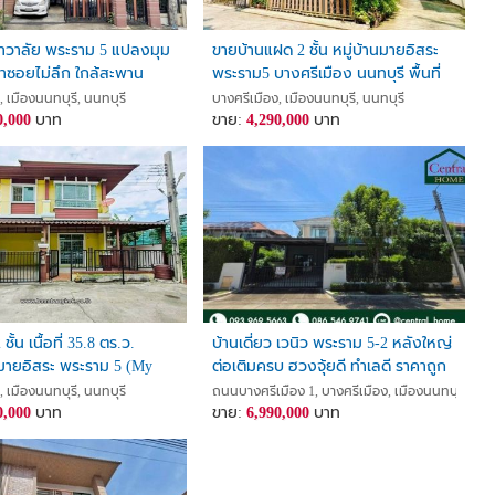
ุชาวาลัย พระราม 5 แปลงมุม
ขายบ้านแฝด 2 ชั้น หมู่บ้านมายอิสระ
้าซอยไม่ลึก ใกล้สะพาน
พระราม5 บางศรีเมือง นนทบุรี พื้นที่
33.3 ตรว. บ้านมุม เพียง 15 นาที ถึง
, เมืองนนทบุรี, นนทบุรี
บางศรีเมือง, เมืองนนทบุรี, นนทบุรี
0,000
บาท
รถไฟฟ้า
ขาย:
4,290,000
บาท
ั้น เนื้อที่ 35.8 ตร.ว.
บ้านเดี่ยว เวนิว พระราม 5-2 หลังใหญ่
มายอิสระ พระราม 5 (My
ต่อเติมครบ ฮวงจุ้ยดี ทำเลดี ราคาถูก
a 5) ถนนนครอินทร์ ตำบล
มาก
, เมืองนนทบุรี, นนทบุรี
ถนนบางศรีเมือง 1, บางศรีเมือง, เมืองนนทบุรี, นนท
อง อำเภอเมืองนนทบุรี
0,000
บาท
ขาย:
6,990,000
บาท