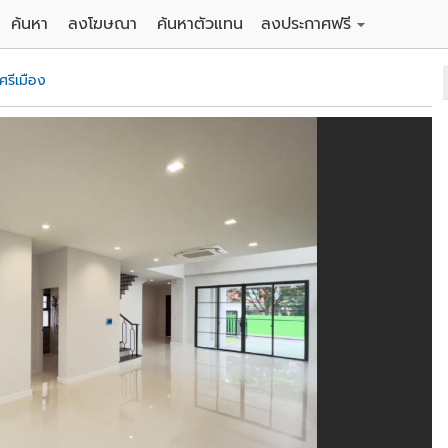
ค้นหา
ลงโฆษณา
ค้นหาตัวแทน
ลงประกาศฟรี
ดิน
ลงประกาศขายฟรี
ศรีเมือง
าน
ลงประกาศให้เช่าฟรี
คอนโด
าวน์เฮาส์
 / โรงแรม
พาร์ทเม้นท์ / โรงแรม
์ / สำนักงาน
อาคารพาณิชย์ / สำนักงาน
ดัง
รงงาน / โกดัง