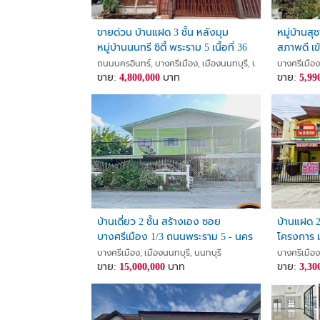
ขายด่วน บ้านแฝด 3 ชั้น หลังมุม
หมู่บ้านส
หมู่บ้านนนทรี ซิตี้ พระราม 5 เนื้อที่ 36
สภาพดี เข
ตร.ว
พระราม 5
ถนนนครอินทร์, บางศรีเมือง, เมืองนนทบุรี, นนทบุรี
บางศรีเมือง
ขาย:
4,800,000
บาท
ขาย:
5,99
บ้านเดี่ยว 2 ชั้น สร้างเอง ซอย
บ้านแฝด 2 ช
บางศรีเมือง 1/3 ถนนพระราม 5 - นคร
โครงการ 
อินทร์ พร้อมใบอนุญาตก่อสร้างและ
Isara Ram
บางศรีเมือง, เมืองนนทบุรี, นนทบุรี
บางศรีเมือง
ต่อเติมถูกต้องตามกฎหมาย ราคา
ขาย:
15,000,000
บาท
บางศรีเมื
ขาย:
3,30
สามารถเจรจาต่อรองได้
นนทบุรี