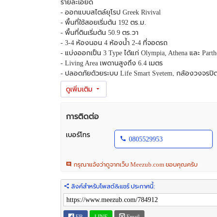
รายละเอียด
- ออกแบบสไตล์ยุโรป Greek Rivival
- พื้นที่ใช้สอยเริ่มต้น 192 ตร.ม.
- พื้นที่ดินเริ่มต้น 50.9 ตร.วา
- 3-4 ห้องนอน 4 ห้องน้ำ 2-4 ที่จอดรถ
- แบ่งออกเป็น 3 Type ได้แก่ Olympia, Athena และ Part
- Living Area เพดานสูงถึง 6.4 เมตร
- ปลอดภัยด้วยระบบ Life Smart Syetem, กล้องวงจรปิด
- หน้าบ้านหันทางทิศเหนือ
.
ใกล้ทุกการเดินทาง
5 นาที จากรถไฟฟ้าสถานีแยกนนทบุรี1
การติดต่อ
10 นาที จากวงเวียนราชพฤกษ์ เพียง 10 นาที
15 นาที จาก ทางด่วนศรีรัช
เบอร์โทร
0805529953
.
ทำเลที่ตั้ง
กรุณาแจ้งว่าดูจากเว็บ Meezub.com ขอบคุณครับ
- เชื่อมทุกการเดินทาง:ถ.นครอินทร์ ถ.ราชพฤกษ์ สะพ
- ใกล้รถไฟฟ้าสายสีม่วง เพียง 5 นาที
- รายล้อมด้วยสิ่งอำนวยความสะดวก เซ็นทรัลรัตนาธิเบศร
ลิงค์สำหรับโพสต์&แชร์ ประกาศนี้:
ฤดี
.
ราคาเริ่มต้น 7.49​ ลบ.
FB
LINE
Email