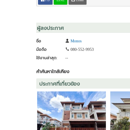
.
พิกัดโครงการ
https://bit.ly/3bo5gwi
ที่อยู่โครงการ บางศรีเมือง 11 ตำบลบางกร่าง อำเภอเมื
.
ผู้ลงประกาศ
ติดต่อสอบถามข้อมูล
โทร.: 099-414-4744
ชื่อ
Monos
Facebook : facebook.com/MONOSDEVELOPMENT
มือถือ
080-552-9953
ใช้งานล่าสุด:
--
คำค้นหาใกล้เคียง
ประกาศที่เกี่ยวข้อง