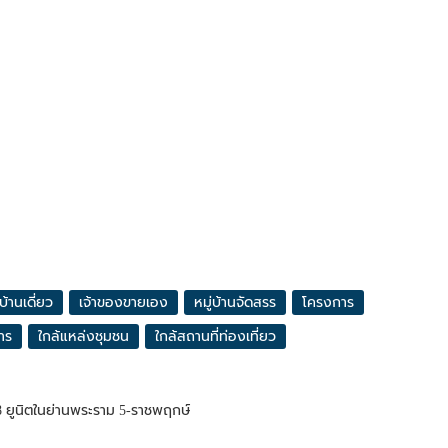
บ้านเดี่ยว
เจ้าของขายเอง
หมู่บ้านจัดสรร
โครงการ
าร
ใกล้แหล่งชุมชน
ใกล้สถานที่ท่องเที่ยว
 8 ยูนิตในย่านพระราม 5-ราชพฤกษ์