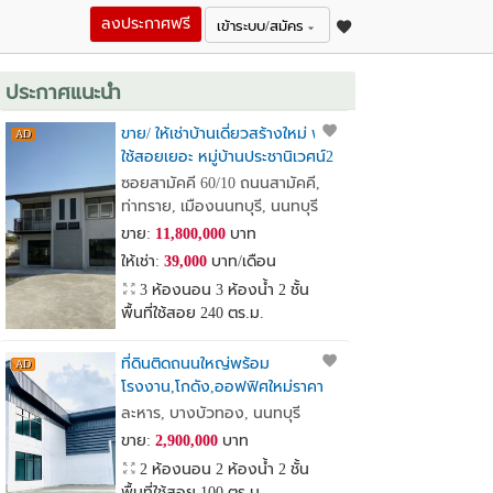
ลงประกาศฟรี
เข้าระบบ/สมัคร
ประกาศแนะนำ
ขาย/ ให้เช่าบ้านเดี่ยวสร้างใหม่ พื้นที่
ใช้สอยเยอะ หมู่บ้านประชานิเวศน์2
เหมาะทำ Home Office
ซอยสามัคคี 60/10 ถนนสามัคคี,
ท่าทราย, เมืองนนทบุรี, นนทบุรี
ขาย:
11,800,000
บาท
ให้เช่า:
39,000
บาท/เดือน
3 ห้องนอน 3 ห้องน้ำ 2 ชั้น
พื้นที่ใช้สอย 240 ตร.ม.
ที่ดินติดถนนใหญ่พร้อม
โรงงาน,โกดัง,ออฟฟิศใหม่ราคา
เพียง2.9ล้านบาทเท่านั้น
ละหาร, บางบัวทอง, นนทบุรี
ขาย:
2,900,000
บาท
2 ห้องนอน 2 ห้องน้ำ 2 ชั้น
พื้นที่ใช้สอย 100 ตร.ม.