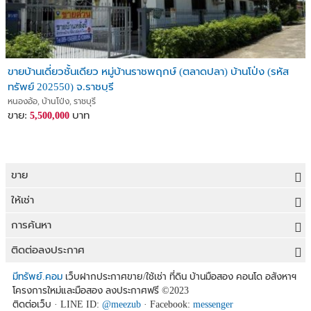
ขายบ้านเดี่ยวชั้นเดียว หมู่บ้านราชพฤกษ์ (ตลาดปลา) บ้านโป่ง (รหัส
ทรัพย์ 202550) จ.ราชบุรี
หนองอ้อ, บ้านโป่ง, ราชบุรี
ขาย:
บาท
5,500,000
ขาย
ขายที่ดิน
ให้เช่า
ขายบ้าน
ให้เช่าที่ดิน
การค้นหา
ขายคอนโด
ให้เช่าบ้าน
ขายที่ดิน
ติดต่อลงประกาศ
ขายทาวน์เฮาส์
ให้เช่าคอนโด
ประกาศขายที่ดิน
ลงประกาศขายฟรี
มีทรัพย์.คอม
เว็บฝากประกาศขาย/ใช้เช่า ที่ดิน บ้านมือสอง คอนโด อสังหาฯ
ขายอาคารพาณิชย์
โครงการใหม่และมือสอง ลงประกาศฟรี
©2023
ให้เช่าทาวน์เฮาส์
ที่ดินราคาถูก
ลงประกาศให้เช่าฟรี
ติดต่อเว็บ · LINE ID:
@meezub
· Facebook:
messenger