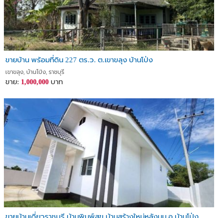
ขายบ้าน พร้อมที่ดิน 227 ตร.ว. ต.เขาขลุง บ้านโป่ง
เขาขลุง, บ้านโป่ง, ราชบุรี
ขาย:
บาท
1,000,000
ขายบ้านเดี่ยวราชบุรี บ้านพิมพ์สุข บ้านสร้างใหม่หลังมุม อ.บ้านโป่ง