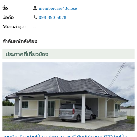
ชื่อ
membercare43close
มือถือ
098-390-5078
ใช้งานล่าสุด:
--
คำค้นหาใกล้เคียง
ประกาศที่เกี่ยวข้อง
ขายบ้านเดี่ยวบ้านโป่ง ต.ท่าผา จ.ราชบุรี ติดกับโรงงานSCGบ้านโป่ง