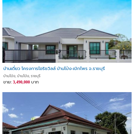
บ้านเดี่ยว โครงการไอริชวิลล์ บ้านโป่ง-เบิกไพร จ.ราชบุรี
บ้านโป่ง, บ้านโป่ง, ราชบุรี
ขาย:
บาท
3,490,000