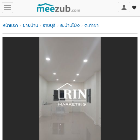
หน้าแรก
ขายบ้าน
ราชบุรี
อ.บ้านโป่ง
ต.ท่าผา