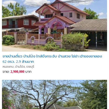
ขายบ้านเดี่ยว บ้านโป่ง ใกล้บึงกระจับ บ้านสวย โอ่อ่า เจ้าของขายเอง
62 ตรว. 2.9 ล้านบาท
หนองกบ, บ้านโป่ง, ราชบุรี
ขาย:
บาท
2,900,000