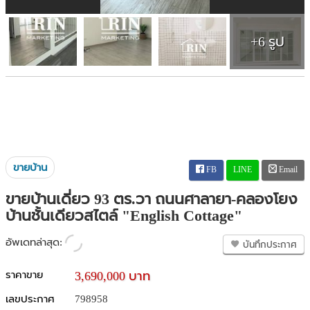
+6 รูป
ขายบ้าน
FB
LINE
Email
ขายบ้านเดี่ยว 93 ตร.วา ถนนศาลายา-คลองโยง
บ้านชั้นเดียวสไตล์ "English Cottage"
อัพเดทล่าสุด:
บันทึกประกาศ
ราคาขาย
3,690,000 บาท
เลขประกาศ
798958