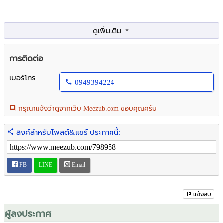
ราคา 3,690,000 บาท
.สนใจติดต่อ น้อง 089-3699563
ที่ตั้งโครงการ ถนนศาลายา-คลองโยง เดินทางไปนครปฐม หรือนนทบุรี
การติดต่อ
ได้สะดวก
- ไป 7-Eleven 3 นาที
เบอร์โทร
0949394224
- ไปโรงเรียนบุญยสวัสดิ์ 6 นาที
- ไปวัดมงคลประชาราม 8 นาที
- ไปตลาดนัดคลองโยง 7 นาที
กรุณาแจ้งว่าดูจากเว็บ Meezub.com ขอบคุณครับ
- ไปตลาดนัดกิเลน 12 นาที
- ไปเแม็คโคร ศาลายา 14 นาที
ลิงค์สำหรับโพสต์&แชร์ ประกาศนี้:
- ไปมหิดล-ศาลายา 15 นาที
- ไปเซ็นทรัลศาลายา 25 นาที
FB
LINE
Email
ในราคาขาย 3,690,000 บาท
.
พร้อมของแถมอีกเพียบ
แจ้งลบ
ฟรีมิเตอร์น้ำ
ผู้ลงประกาศ
ฟรีมิเตอร์ไฟ