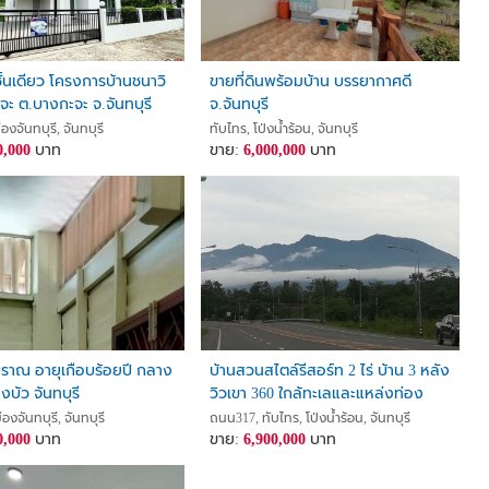
ชั้นเดียว โครงการบ้านชนาวิ
ขายที่ดินพร้อมบ้าน บรรยากาศดี
จะ ต.บางกะจะ จ.จันทบุรี
จ.จันทบุรี
 5,000 บาท
องจันทบุรี, จันทบุรี
ทับไทร, โป่งน้ำร้อน, จันทบุรี
0,000
บาท
ขาย:
6,000,000
บาท
ราณ อายุเกือบร้อยปี กลาง
บ้านสวนสไตล์รีสอร์ท 2 ไร่ บ้าน 3 หลัง
บัว จันทบุรี
วิวเขา 360 ใกล้ทะเลและแหล่งท่อง
เที่ยว จันทบุรี ราคา 6.9 ล้าน
องจันทบุรี, จันทบุรี
ถนน317, ทับไทร, โป่งน้ำร้อน, จันทบุรี
0,000
บาท
ขาย:
6,900,000
บาท