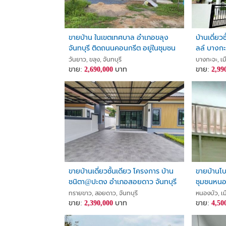
ขายบ้าน ในเขตเทศบาล อำเภอขลุง
บ้านเดี่ยว
จันทบุรี ติดถนนคอนกรีต อยู่ในชุมชน
ลล์ บางกะ
อากาศดี
จองเพียง
วันยาว, ขลุง, จันทบุรี
บางกะจะ, เมื
ขาย:
2,690,000
บาท
ขาย:
2,99
ขายบ้านเดี่ยวชั้นเดียว โครงการ บ้าน
ขายบ้านโบ
ชนิตา@ปะตง อำเภอสอยดาว จันทบุรี
ชุมชนหนอง
ทรายขาว, สอยดาว, จันทบุรี
หนองบัว, เมื
ขาย:
2,390,000
บาท
ขาย:
4,50