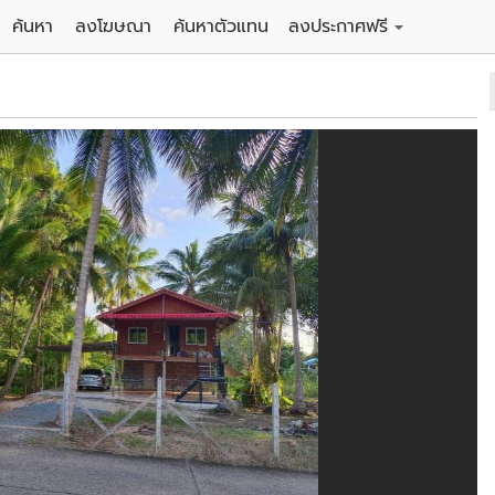
ค้นหา
ลงโฆษณา
ค้นหาตัวแทน
ลงประกาศฟรี
ดิน
ลงประกาศขายฟรี
าน
ลงประกาศให้เช่าฟรี
คอนโด
าวน์เฮาส์
 / โรงแรม
พาร์ทเม้นท์ / โรงแรม
์ / สำนักงาน
อาคารพาณิชย์ / สำนักงาน
ดัง
รงงาน / โกดัง