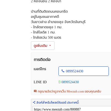
2 ห้องนอน 2 ห้องน้ำ
บ้านที่ดินติดถนนคอนกรีต
อยู่ในชุมชนอากาศดี
วันยาวล่าง อำเภอขลุง จังหวัดจันทบุรี
- ใกล้ตลาดขลุง 1 กม.
- ใกล้โลตัส 1 กม.
- ใกล้เซเว่น 500 เมตร
ขาย 1,880,000 บาท
ผู้ขายออกค่าโอนให้ เจ้าของขายเอง
การติดต่อ
แถมแอร์ 1 เครื่อง(ติดใหม่)
เครื่องทำน้ำอุ่น
เบอร์โทร
0899524430
โซล่าเซลล์
LINE ID
0899524430
สนใจติดต่อ คุณปุ้ย
โทร : 0899524430
กรุณาแจ้งว่าดูจากเว็บ Meezub.com ขอบคุณครับ
ลิงค์สำหรับโพสต์&แชร์ ประกาศนี้: