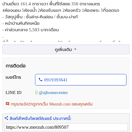
บ้านเดี่ยว 161.4 ตารางวา พื้นที่ใช้สอย 350 ตารางเมตร
4ห้องนอน 5ห้องน้ำ 2ห้องรับแขก 2ห้องครัว 1ห้องพระ 5ที่จอดรถ
- วัสดุปูพื้น : ชั้นล่าง-หินอ่อน / ชั้นบน-ปาเก้
- หน้าบ้านหันทิศเหนือ
- ค่าส่วนกลาง 5,583 บาท/เดือน
.
ที่ตั้งทรัพย์สิน : โครงการพฤกษ์ภิรมย์ สาทร-ราชพฤกษ์ เขตตลิ่งชัน
แขวงบางระมาด กรุงเทพ
การเดินทาง เริ่มจาก BTS บางหว้า > ถนนราชพฤกษ์ > กลับรถตรง
California Modern Market > พฤกษ์ภิรมย์ สาทร-ราชพฤกษ์ )
การติดต่อ
พิกัด :
https://maps.app.goo.gl/34HNEEgcP7utb4TP7
.
เบอร์โทร
0919393641
ราคาขาย 32,000,000 ล้านบาท
.
LINE ID
@ajhomecenter
จุดเด่น
- ราคาถูกที่สุดที่มีประกาศขายอยู่ในตอนนี้
กรุณาแจ้งว่าดูจากเว็บ Meezub.com ขอบคุณครับ
- บ้านสวย สภาพดี ต่อเติมพร้อมอยู่
- เฟอร์นิเจอร์บิ้วท์อินเกือบทั้งหลัง พื้นที่ใช้สอยเยอะมาก
ลิงค์สำหรับโพสต์&แชร์ ประกาศนี้:
- มีสวนพักผ่อน และ บ่อปลาคราฟ ในบริเวณรั้วบ้าน
- โครงการอยู่บนทำเลศักยภาพ ถนนราชพฤกษ์ เข้าเมืองสู่สาทรสะดวก