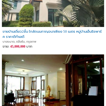
ขายบ้านเดี่ยว2ชั้น ใกล้ถนนกาญจนาเพียง 50 เมตร หมู่บ้านเอ็นริชพาร์
ค ราคาดีทำเลดี
บางระมาด, ตลิ่งชัน, กรุงเทพ
ขาย:
บาท
45,000,000