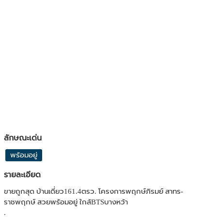
ลักษณะเด่น
พร้อมอยู่
รายละเอียด
ขายถูกสุด บ้านเดี่ยว161.4ตรว. โครงการพฤกษ์ภิรมย์ สาทร-
ราชพฤกษ์ สวยพร้อมอยู่ ใกล้BTSบางหว้า
.