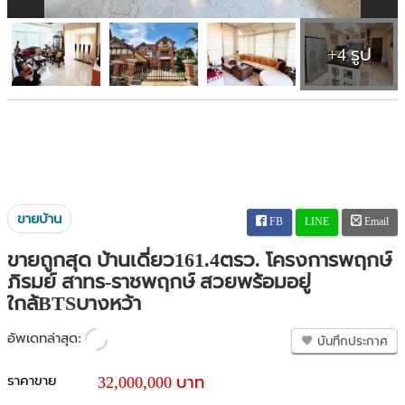
+4 รูป
ขายบ้าน
FB
LINE
Email
ขายถูกสุด บ้านเดี่ยว161.4ตรว. โครงการพฤกษ์
ภิรมย์ สาทร-ราชพฤกษ์ สวยพร้อมอยู่
ใกล้BTSบางหว้า
อัพเดทล่าสุด:
บันทึกประกาศ
ราคาขาย
32,000,000 บาท