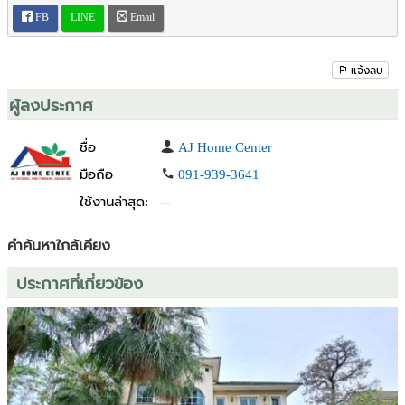
มาก
FB
LINE
Email
- ใกล้รถไฟฟ้าBTS บางหว้า
- บริการจัดสินเชื่อฟรีโดยมืออาชีพ
.
แจ้งลบ
สถานที่ใกล้เคียง
– โรงพยาบาลพญาไท3
ผู้ลงประกาศ
– ซีคอน บางแค
– ฟู้ด วิลล่า ราชพฤกษ์
ชื่อ
AJ Home Center
– เดอะเซอร์เคิล ราชพฤกษ์
มือถือ
091-939-3641
– แคลิฟอร์เนีย มาร์เก็ต ราชพฤกษ์
ใช้งานล่าสุด:
--
.
สนใจติดต่อ คุณโต เบอร์โทรศัพท์ 081-3630492 / 083-541-8007 / 02-
101-2393
คำค้นหาใกล้เคียง
ประกาศที่เกี่ยวข้อง