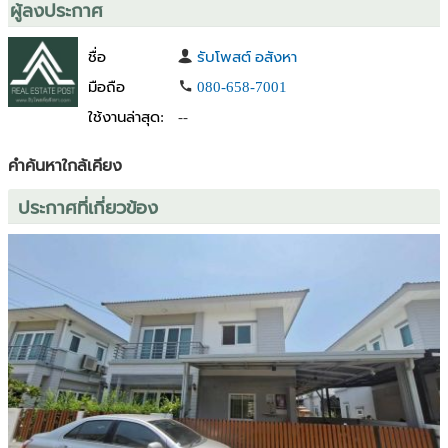
ผู้ลงประกาศ
- พื้นที่สวนหน้าบ้าน,
- รอบบ้านมีบริเวณทางเดินรอบบ้าน พร้อมสวนขนาดเล็ก
ชื่อ
รับโพสต์ อสังหา
- หลังบ้านมีพื้นที่ระเบียงใหญ่กว้างและมีที่นั่งเล่น
- หลังบ้านติดกับริมน้ำลากูนของหมู่บ้านร่มเย็นวิวธรรมชาติ
มือถือ
080-658-7001
ใช้งานล่าสุด:
--
หมู่บ้าน:
- เข้าออกทางเดียวด้วยระบบคีย์การ์ด
คำค้นหาใกล้เคียง
- มีรปภ.รักษาความปลอดภัย 24 ชม.
- จากหมู่บ้านห่างจากถนนหลัก 1 กม.
ประกาศที่เกี่ยวข้อง
ทำเลดีเดินทางสะดวกมากค่ะ ถนนวิ่งทะลุได้หลายเส้นทั้งเส้นราชพฤกษ์,
ชัยพฤกษ์, รัตนาธิเบศ, แจ้งวัฒณะ, เลี่ยงเมืองไปรังสิต, กาญจนาภิเษก
สถานที่ใกล้เคียง:
- เซ็นทรัลเวสเกต
- MRT สายสีม่วงสถานีบางพลู
- กรมที่ดิน
- โรบินสันไลฟ์สไตล์ ราชพฤกษ์
- โลตัส นอร์ธ ราชพฤกษ์
- แม็คโคร สาขาบางบัวทอง