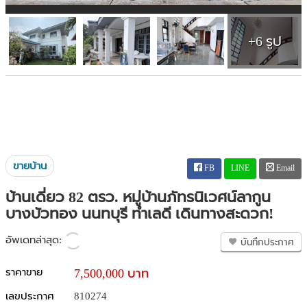
+6 รูป
ขายบ้าน
FB
LINE
Email
บ้านเดี่ยว 82 ตรว. หมู่บ้านภัทรนิเวศน์ลากูน
บางบัวทอง นนทบุรี ทำเลดี เดินทางสะดวก!
อัพเดทล่าสุด:
บันทึกประกาศ
ราคาขาย
7,500,000 บาท
เลขประกาศ
810274