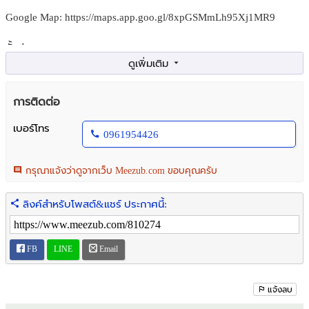
Google Map: https://maps.app.goo.gl/8xpGSMmLh95Xj1MR9
ชั้นล่าง :
- 2 ห้องนอน
- 1 ห้องน้ำ
- 2 ห้องครัว
การติดต่อ
- 1 ห้องโถงใหญ่
- 1 ห้องเก็บของใต้บันได
เบอร์โทร
0961954426
ชั้นบน :
- 3 ห้องนอน
กรุณาแจ้งว่าดูจากเว็บ Meezub.com ขอบคุณครับ
- 2 ห้องน้ำ
ลิงค์สำหรับโพสต์&แชร์ ประกาศนี้:
เฟอร์นิเจอร์:
- เฟอร์นิเจอร์ Buildin เป็นตู้เสื้อผ้า, ตู้เก็บของ
- มีปั๊มน้ำ,แท็งค์น้ำ ,แอร์ 5 เครื่อง
FB
LINE
Email
บริเวณรอบบ้าน:
- โรงจอดรถ 1 คัน
แจ้งลบ
- หน้าบ้านติดถนนหมู่บ้านสามารถจอดรถเพิ่มได้อีก 2 คัน