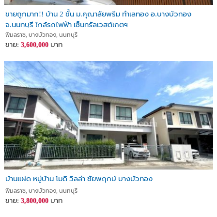
- รพ.บางบัวทอง, รพ.ชลดา
ขายถูกมาก!! บ้าน 2 ชั้น ม.คุณาลัยพรีม ทำเลทอง อ.บางบัวทอง
- โฮมโปร, ไทยวัสดุ, บิ๊กซี และอื่นๆอีกมาก
จ.นนทบุรี ใกล้รถไฟฟ้า เซ็นทรัลเวสต์เกตฯ
พิมลราช, บางบัวทอง, นนทบุรี
ราคา 7.5 ล้าน
ขาย:
บาท
3,600,000
สนใจสอบถาม ดูรูปเพิ่มเติม(มีรูปทุกบริเวณค่ะ) หรือนัดหมายดูบ้านจริง
ได้นะคะ
Tel: 096-195-4426 / 086-342-6686 / 098-251-3421
_________________
บ้านแฝด หมู่บ้าน โมดิ วิลล่า ชัยพฤกษ์ บางบัวทอง
พิมลราช, บางบัวทอง, นนทบุรี
ขาย:
บาท
3,800,000