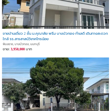
ขายบ้านเดี่ยว 2 ชั้น ม.คุณาลัย พรีม บางบัวทอง ทำเลดี เดินทางสะดวก
ใกล้ รร.สารสาสน์วิเทศไทรน้อย
พิมลราช, บางบัวทอง, นนทบุรี
ขาย:
บาท
3,950,000