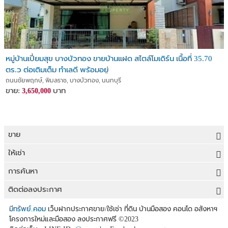
หมู่บ้านเปี่ยมสุข บางบัวทอง ขายบ้านแฝด สไตล์โมเดิร์น เนื้อที่ 35.70
ตร.ว ต่อเติมเต็ม ทำเลดี พร้อมอยู่
ถนนชัยพฤกษ์, พิมลราช, บางบัวทอง, นนทบุรี
ขาย:
บาท
3,650,000
ขาย
ขายที่ดิน
ให้เช่า
ขายบ้าน
ให้เช่าที่ดิน
การค้นหา
ขายคอนโด
ให้เช่าบ้าน
ขายที่ดิน
ติดต่อลงประกาศ
ขายทาวน์เฮาส์
ให้เช่าคอนโด
ประกาศขายที่ดิน
ลงประกาศขายฟรี
มีทรัพย์.คอม
เว็บฝากประกาศขาย/ใช้เช่า ที่ดิน บ้านมือสอง คอนโด อสังหาฯ
ขายอาคารพาณิชย์
โครงการใหม่และมือสอง ลงประกาศฟรี
©2023
ให้เช่าทาวน์เฮาส์
ที่ดินราคาถูก
ลงประกาศให้เช่าฟรี