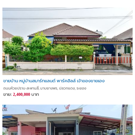
ขายบ้าน หมู่บ้านสมาร์ทแลนด์ พาร์คฮิลล์ เจ้าของขายเอง
ถนนห้วยปราบ-สะพานสี่, มาบยางพร, ปลวกแดง, ระยอง
ขาย:
บาท
2,400,000