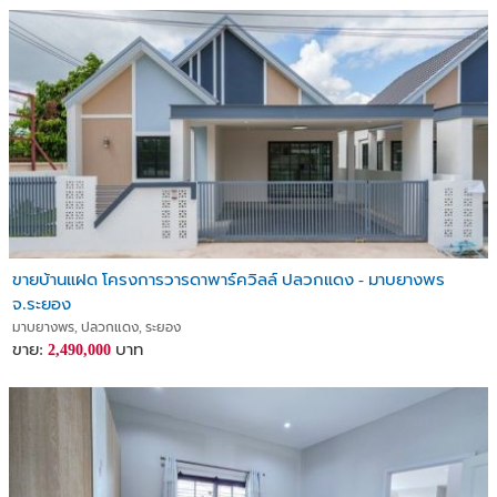
ขายบ้านแฝด โครงการวารดาพาร์ควิลล์ ปลวกแดง - มาบยางพร
จ.ระยอง
มาบยางพร, ปลวกแดง, ระยอง
ขาย:
บาท
2,490,000