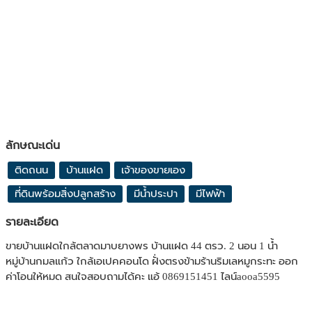
ลักษณะเด่น
ติดถนน
บ้านแฝด
เจ้าของขายเอง
ที่ดินพร้อมสิ่งปลูกสร้าง
มีน้ำประปา
มีไฟฟ้า
รายละเอียด
ขายบ้านแฝดใกล้ตลาดมาบยางพร บ้านแฝด 44 ตรว. 2 นอน 1 น้ำ
หมู่บ้านกมลแก้ว ใกล้เอเปคคอนโด ฝั่งตรงข้ามร้านริมเลหมูกระทะ ออก
ค่าโอนให้หมด สนใจสอบถามได้คะ แอ้ 0869151451 ไลน์aooa5595