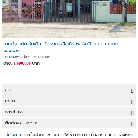
ขายบ้านแฝด ชั้นเดียว โครงการอิสเทิร์นพาร์ควิลล์ ปลวกแดง
จ.ระยอง
มาบยางพร, ปลวกแดง, ระยอง
ขาย:
บาท
1,600,000
ขาย
ขายที่ดิน
ให้เช่า
ขายบ้าน
ให้เช่าที่ดิน
การค้นหา
ขายคอนโด
ให้เช่าบ้าน
ขายที่ดิน
ติดต่อลงประกาศ
ขายทาวน์เฮาส์
ให้เช่าคอนโด
ประกาศขายที่ดิน
ลงประกาศขายฟรี
มีทรัพย์.คอม
เว็บฝากประกาศขาย/ใช้เช่า ที่ดิน บ้านมือสอง คอนโด อสังหาฯ