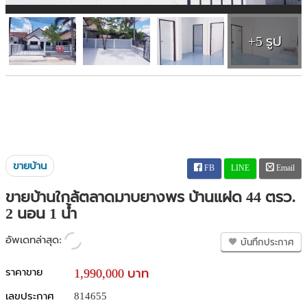
+5 รูป
ขายบ้าน
FB
LINE
Email
ขายบ้านใกล้ตลาดมาบยางพร บ้านแฝด 44 ตรว.
2 นอน 1 น้ำ
อัพเดทล่าสุด:
บันทึกประกาศ
ราคาขาย
1,990,000 บาท
เลขประกาศ
814655