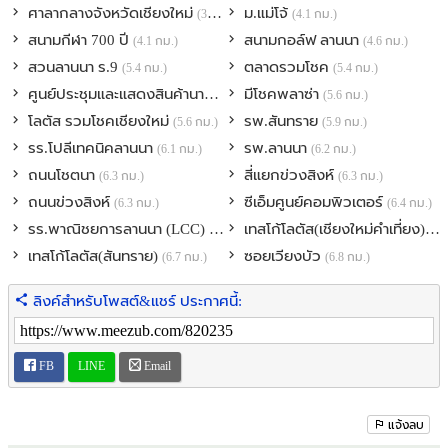
ศาลากลางจังหวัดเชียงใหม่
ม.แม่โจ้
(3.6 กม.)
(4.1 กม.)
สนามกีฬา 700 ปี
สนามกอล์ฟ ลานนา
(4.1 กม.)
(4.6 กม.)
สวนลานนา ร.9
ตลาดรวมโชค
(5.4 กม.)
(5.4 กม.)
ศูนย์ประชุมและแสดงสินค้านานาชาติ เชียงใหม่
มีโชคพลาซ่า
(5.4 กม.)
(5.6 กม.)
โลตัส รวมโชคเชียงใหม่
รพ.สันทราย
(5.6 กม.)
(5.9 กม.)
รร.โปลีเทคนิคลานนา
รพ.ลานนา
(6.1 กม.)
(6.2 กม.)
ถนนโชตนา
สี่แยกข่วงสิงห์
(6.3 กม.)
(6.3 กม.)
ถนนข่วงสิงห์
ซีเอ็มศูนย์คอมพิวเตอร์
(6.3 กม.)
(6.4 กม.)
รร.พาณิชยการลานนา (LCC)
เทสโก้โลตัส(เชียงใหม่คำเที่ยง)
(6.6 กม.)
(6.
เทสโก้โลตัส(สันทราย)
ซอยเวียงบัว
(6.7 กม.)
(6.8 กม.)
ลิงค์สำหรับโพสต์&แชร์ ประกาศนี้:
FB
LINE
Email
แจ้งลบ