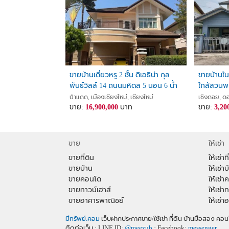
ขายบ้านเดี่ยวหรู 2 ชั้น ดิเอธิน่า กุล
ขายบ้านใน
พันธ์วิลล์ 14 ถนนมหิดล 5 นอน 6 น้ำ
ใกล้สวนพฤ
พร้อมเฟอร์ฯ ราคา 16.9 ล้าน
68 ตร.วา 
ป่าแดด, เมืองเชียงใหม่, เชียงใหม่
เชิงดอย, ดอ
ขาย:
16,900,000
บาท
ขาย:
3,20
ขาย
ให้เช่า
ขายที่ดิน
ให้เช่าที
ขายบ้าน
ให้เช่าบ
ขายคอนโด
ให้เช่
ขายทาวน์เฮาส์
ให้เช่า
ขายอาคารพาณิชย์
ให้เช่
มีทรัพย์.คอม
เว็บฝากประกาศขาย/ใช้เช่า ที่ดิน บ้านมือสอง 
ติดต่อเว็บ · LINE ID:
@meezub
· Facebook:
messenger