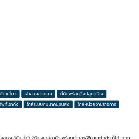
บ้านเดี่ยว
เจ้าของขายเอง
ที่ดินพร้อมสิ่งปลูกสร้าง
ัพท์เข้าถึง
ใกล้ระบบคมนาคมขนส่ง
ใกล้หน่วยงานราชการ
ย ที่จอดรถ3คัน ลำไย2ต้น จะอยู่อาศัย พร้อมทำออฟฟิศ และโกดัง ก็ได้ เอนก