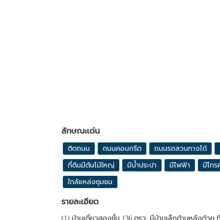
ลักษณะเด่น
ติดถนน
ถนนคอนกรีต
ถนนรถสวนทางได้
ที่ดินมีต้นไม้ใหญ่
มีน้ำประปา
มีไฟฟ้า
มีโทรศ
ใกล้แหล่งชุมชน
รายละเอียด
(1) บ้านเดี่ยวสองชั้น 136 ตรว. มีบ้านเล็กด้านหลังด้ว