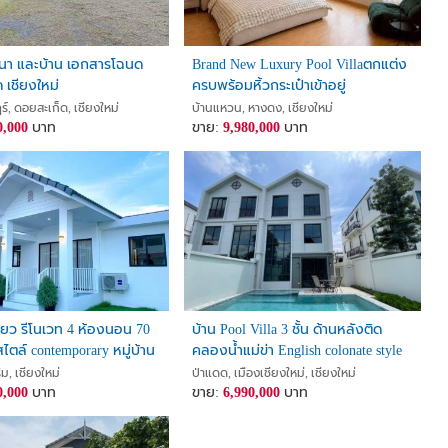
า และบ้าน เอกสารโฉนด
Brand New Luxury Pool Villaตกแต่ง
 เชียงใหม่
ครบพร้อมหิ้วกระเป๋าเข้าอยู่
เฟอร์นิเจอร์และเครื่องใช้ไฟฟ้าครบ
, ดอยสะเก็ด, เชียงใหม่
บ้านแหวน, หางดง, เชียงใหม่
0,000
บาท
ครัน
ขาย:
9,980,000
บาท
ี่ยว รีโนเวท 4 ห้องนอน 70
บ้าน Pool Villa 3 ชั้น ด้านหลังติด
ไตล์ contemporary หมู่บ้าน
คลองน้ำแม่ข่า English colonate style
อำเภอแม่ริม จังหวัด
& สถาปัตยกรรมยุโรปหรูหรา
ริม, เชียงใหม่
ป่าแดด, เมืองเชียงใหม่, เชียงใหม่
0,000
บาท
ขาย:
6,990,000
บาท