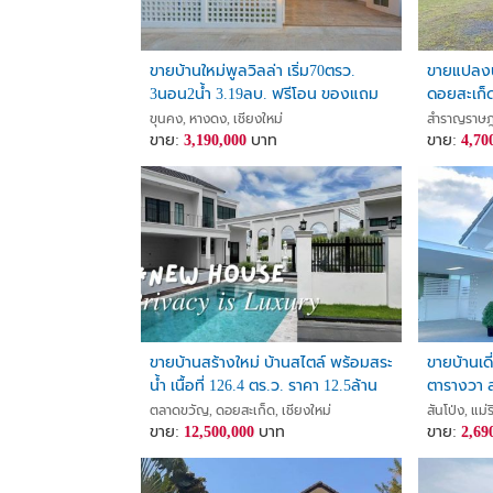
ขายบ้านใหม่พูลวิลล่า เริ่ม70ตรว.
ขายแปลงน
3นอน2น้ำ 3.19ลบ. ฟรีโอน ของแถม
ดอยสะเก็ด
สระว่ายน้ำ ใกล้บ้านถวาย ต.ขุนคง
ขุนคง, หางดง, เชียงใหม่
สำราญราษฎร์
อ.หางดง เชียงใหม่
ขาย:
3,190,000
บาท
ขาย:
4,70
ขายบ้านสร้างใหม่ บ้านสไตล์ พร้อมสระ
ขายบ้านเด
น้ำ เนื้อที่ 126.4 ตร.ว. ราคา 12.5ล้าน
ตารางวา ส
ธรินภรณ์ 
ตลาดขวัญ, ดอยสะเก็ด, เชียงใหม่
สันโป่ง, แม่
ขาย:
12,500,000
บาท
เชียงใหม่
ขาย:
2,69