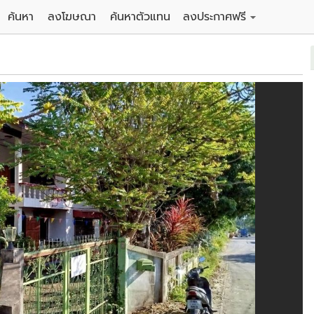
ค้นหา
ลงโฆษณา
ค้นหาตัวแทน
ลงประกาศฟรี
ดิน
ลงประกาศขายฟรี
าน
ลงประกาศให้เช่าฟรี
คอนโด
าวน์เฮาส์
 / โรงแรม
พาร์ทเม้นท์ / โรงแรม
์ / สำนักงาน
อาคารพาณิชย์ / สำนักงาน
ดัง
รงงาน / โกดัง