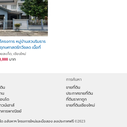
โครงการ หมู่บ้านสวนริมธาร
กษศาสตร์ทวีชลด เนื้อที่
ราคา 3.2ล้าน
ยสะเก็ด, เชียงใหม่
0,000
บาท
การค้นหา
่ดิน
ขายที่ดิน
้าน
ประกาศขายที่ดิน
าคอนโด
ที่ดินราคาถูก
ทาวน์เฮาส์
ขายที่ดินเชียงใหม่
าอาคารพาณิชย์
คอนโด อสังหาฯ โครงการใหม่และมือสอง ลงประกาศฟรี
©2023