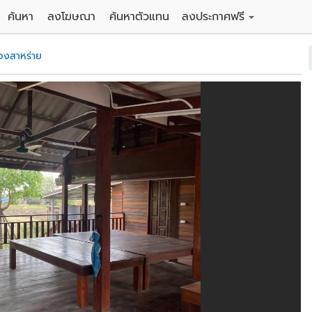
ค้นหา
ลงโฆษณา
ค้นหาตัวแทน
ลงประกาศฟรี
ดิน
ลงประกาศขายฟรี
องสาหร่าย
าน
ลงประกาศให้เช่าฟรี
คอนโด
าวน์เฮาส์
 / โรงแรม
พาร์ทเม้นท์ / โรงแรม
์ / สำนักงาน
อาคารพาณิชย์ / สำนักงาน
ดัง
รงงาน / โกดัง