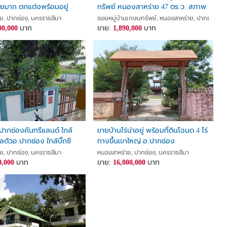
วยมาก ตกแต่งพร้อมอยู่
ทรัพย์ หนองสาหร่าย 47 ตร.ว. สภาพ
ก บ้านวิวเขาหลังใหญ่ 4
สวย ทำเลดี ทิศใต้ ไม่เสียค่าส่วนกลาง
ย, ปากช่อง, นครราชสีมา
ซอยหมู่บ้านเกษมทรัพย์, หนองสาหร่าย, ปากช่อง, น
ปากช่อง นครราชสีมา House
00,000
บาท
ขาย:
1,890,000
บาท
r sale
 ปากช่องคันทรีแลนด์ ใกล้
ขายบ้านไร่น่าอยู่ พร้อมที่ดินโฉนด 4 ไร่
ลตัวอ.ปากช่อง ใกล้บิ๊กซี
ทางขึ้นเขาใหญ่ อ.ปากช่อง
จ.นครราชสีมา
ย, ปากช่อง, นครราชสีมา
หนองสาหร่าย, ปากช่อง, นครราชสีมา
0,000
บาท
ขาย:
16,000,000
บาท