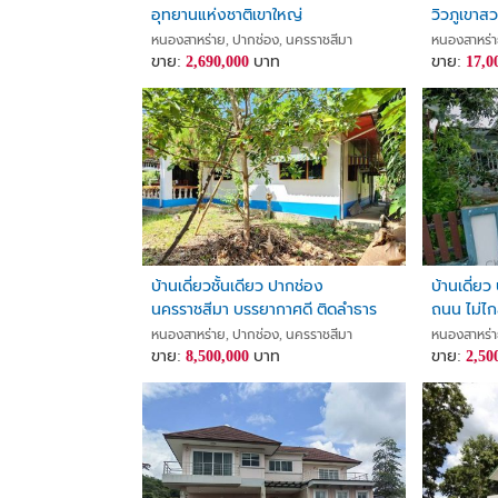
อุทยานแห่งชาติเขาใหญ่
วิวภูเขาส
บ้านสวยมา
หนองสาหร่าย, ปากช่อง, นครราชสีมา
หนองสาหร่า
ขาย:
2,690,000
บาท
ห้องนอน 
ขาย:
17,0
Khaoyai fo
บ้านเดี่ยวชั้นเดียว ปากช่อง
บ้านเดี่ยว
นครราชสีมา บรรยากาศดี ติดลำธาร
ถนน ไม่ไก
ใกล้ถนนมิตรภาพสายเก่า ใกล้ถนนคุรุ
ปากช่อง
หนองสาหร่าย, ปากช่อง, นครราชสีมา
หนองสาหร่า
สามัคคี
ขาย:
8,500,000
บาท
ขาย:
2,50