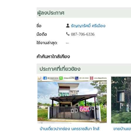
- ใกล้โลตัส ปากช่อง-เขาใหญ่
- ใกล้โรงพยาบาลปากช่องนานา , โรงพยาบาลกรุงเทพป
ผู้ลงประกาศ
- เดินทางสะดวก ใกล้แหล่งท่องเที่ยวมากมาย
ชื่อ
ธัญญารัศมิ์ ศรีเมือง
ศักยภาพการลงทุน:
• ทำเลมีศักยภาพการเติบโตสูง
มือถือ
087-706-6336
• เขาใหญ่เป็นจุดหมายการท่องเที่ยวระดับประเทศ
ใช้งานล่าสุด:
--
• ราคาที่ดินมีแนวโน้มเพิ่มขึ้นต่อเนื่อง
• พัฒนาเป็นธุรกิจที่พัก รีสอร์ท
คำค้นหาใกล้เคียง
วิธีการเดินทาง โดยใช้ถนนเส้นหลักลาดยางตลอดการเด
ประกาศที่เกี่ยวข้อง
1. ปักหมุดมาที่หน้าปากซอยห้างwishco
พิกัด :
https://maps.app.goo.gl/TpwoEFsMZ9sakA1WA
2. ปักหมุดมาที่หน้าที่ดิน
พิกัด :
https://maps.app.goo.gl/3RRjuKw1KUQcpaCd8
ต.หนองสาหร่าย อ.ปากช่อง จ.นครราชสีมา
สนใจติดต่อโทร
คุณโอ๋ 098-097-8715
ไอดีไลน์ : @landforu (มี@ด้านหน้านะคะ)
บ้านเดี่ยวปากช่อง นครราชสีมา ใกล้
ขายบ้านเข