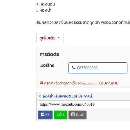
4 ห้องนอน
5 ห้องน้ำ
สัมผัสความสดชื่นของธรรมชาติทุกเช้า พร้อมวิวทิวทัศน์
คุณจะได้รับ
• วิวภูเขาแบบ 180 องศา ไม่มีสิ่งก่อสร้างบดบังทัศนียภ
• อากาศบริสุทธิ์ตลอดทั้งปี อุณหภูมิเย็นสบาย
• ทำเลยุทธศาสตร์ ใกล้แหล่งท่องเที่ยวชื่อดัง
การติดต่อ
• เหมาะสำหรับเป็นบ้านพักตากอากาศ หรือพัฒนาเป็นโคร
เบอร์โทร
0877066336
ทำเลทอง
- โฉนดครุฑแดง สาธารณูปโภคครบ
กรุณาแจ้งว่าดูจากเว็บ Meezub.com ขอบคุณครับ
- ถนน / ไฟฟ้า / น้ำ
- ที่ดินสูงกว่าน้ำทะเล 387 เมตร
- บ้านหันหน้าไปทิศใต้
ลิงค์สำหรับโพสต์&แชร์ ประกาศนี้:
- ใกล้ BigC Mini / ซีเจ / เซเว่น / วิสโก้
- ใกล้ปั้มน้ำมัน
- ใกล้ถนนมิตรภาพ
FB
LINE
Email
- ใกล้แม็คโคร ฟู้ดเซอร์วิส ปากช่อง-เขาใหญ่
- ใกล้บิ๊กซี ปากช่อง-เขาใหญ่