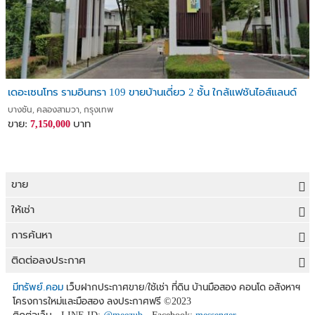
เดอะเซนโทร รามอินทรา 109 ขายบ้านเดี่ยว 2 ชั้น ใกล้แฟชันไอส์แลนด์
บางชัน, คลองสามวา, กรุงเทพ
ขาย:
บาท
7,150,000
ขาย
ขายที่ดิน
ให้เช่า
ขายบ้าน
ให้เช่าที่ดิน
การค้นหา
ขายคอนโด
ให้เช่าบ้าน
ขายที่ดิน
ติดต่อลงประกาศ
ขายทาวน์เฮาส์
ให้เช่าคอนโด
ประกาศขายที่ดิน
ลงประกาศขายฟรี
มีทรัพย์.คอม
เว็บฝากประกาศขาย/ใช้เช่า ที่ดิน บ้านมือสอง คอนโด อสังหาฯ
ขายอาคารพาณิชย์
โครงการใหม่และมือสอง ลงประกาศฟรี
©2023
ให้เช่าทาวน์เฮาส์
ที่ดินราคาถูก
ลงประกาศให้เช่าฟรี