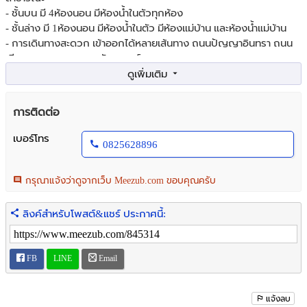
- ชั้นบน มี 4ห้องนอน มีห้องน้ำในตัวทุกห้อง
- ชั้นล่าง มี 1ห้องนอน มีห้องน้ำในตัว มีห้องแม่บ้าน และห้องน้ำแม่บ้าน
- การเดินทางสะดวก เข้าออกได้หลายเส้นทาง ถนนปัญญาอินทรา ถนน
เลียบคลองสอง ถนนหทัยราษฎร์
- สถานที่ใกล้เคียง : ใกล้ซาฟารีเวิลด์ โรงพยาบาลสินแพทย์, แฟชั่นไอส์
แลนด์, โรงเรียนนวมินทราชินูทิศเบญจมราชาลัย. ตลาดมโนรมย์4 ตลาด
หทัยมิตร
การติดต่อ
- ราคา 25,700,000 บาท
- สนใจติดต่อ 082-562-8896
เบอร์โทร
0825628896
For Sale: Two-story detached house in Burasiri Panya Indra Village,
near Safari World, Klong Two Road, Bang Chan Subdistrict, Khlong
Sam Wa District, Bangkok.
กรุณาแจ้งว่าดูจากเว็บ Meezub.com ขอบคุณครับ
- Land area 107.4 square wa. Features 6 bedrooms, 7 bathrooms, 1
kitchen, 1 study room, 2 living rooms, and parking for 2 cars.
ลิงค์สำหรับโพสต์&แชร์ ประกาศนี้:
Excellent location, house facing a public park.
- Upper floor: 4 bedrooms, each with en-suite bathroom.
- Lower floor: 1 bedroom with en-suite bathroom, maid's room, and
FB
LINE
Email
maid's bathroom.
- Convenient access via multiple routes: Panya Indra Road, Klong
Two Road, and Hathairat Road.
แจ้งลบ