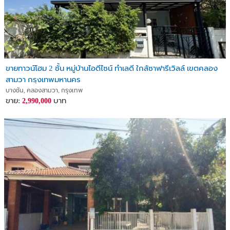
ขายทาวน์โฮม 2 ชั้น หมู่บ้านไอดีไซน์ ทำเลดี ใกล้ซาฟารีเวิลล์ เขตคลอง
สามวา กรุงเทพมหานคร
บางชัน, คลองสามวา, กรุงเทพ
ขาย:
บาท
2,990,000