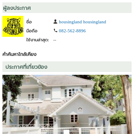
- Nearby places: Safari World, Sinphet Hospital, Fashion Island,
ผู้ลงประกาศ
Nawaminthrachinuthit Benjamarachalai School, Manorom 4 Market,
and Hathaimit Market.
ชื่อ
housingland housingland
- Price: 25,700,000 Baht
- Contact: 082-562-8896
มือถือ
082-562-8896
ใช้งานล่าสุด:
--
คำค้นหาใกล้เคียง
ประกาศที่เกี่ยวข้อง