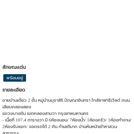
ลักษณะเด่น
พร้อมอยู่
รายละเอียด
ขายบ้านเดี่ยว 2 ชั้น หมู่บ้านบุราสิริ ปัญญาอินทรา ใกล้ซาฟารีเวิลด์ ถนน
เลียบคลองสอง
แขวงบางชัน เขตคลองสามวา กรุงเทพมหานคร
- เนื้อที่ 107.4 ตารางวา มี 6ห้องนอน/ 7ห้องน้ำ/ 1ห้องครัว/ 1ห้องทำงาน/
2ห้องรับแขก/ จอดรถได้ 2 คัน ทำเลดีมาก บ้านหันหน้าเข้าหาสวน
สาธารณะ