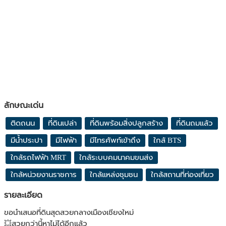
ลักษณะเด่น
ติดถนน
ที่ดินเปล่า
ที่ดินพร้อมสิ่งปลูกสร้าง
ที่ดินถมแล้ว
มีน้ำประปา
มีไฟฟ้า
มีโทรศัพท์เข้าถึง
ใกล้ BTS
ใกล้รถไฟฟ้า MRT
ใกล้ระบบคมนาคมขนส่ง
ใกล้หน่วยงานราชการ
ใกล้แหล่งชุมชน
ใกล้สถานที่ท่องเที่ยว
รายละเอียด
ขอนำเสนอที่ดินสุดสวยกลางเมืองเชียงใหม่
💥สวยกว่านี้หาไม่ได้อีกแล้ว