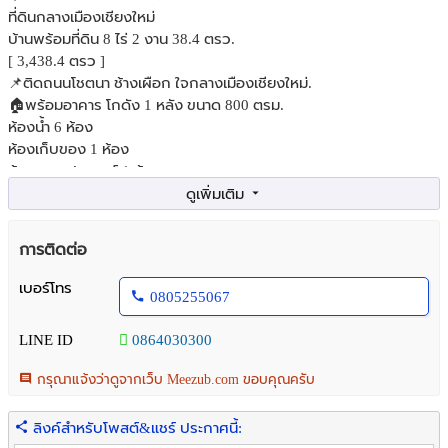
ที่ดินกลางเมืองเชียงใหม่
บ้านพร้อมที่ดิน 8 ไร่ 2 งาน 38.4 ตรว.
[ 3,438.4 ตรว ]
📌ติดถนนโชตนา ช้างเผือก ใจกลางเมืองเชียงใหม่.
🏠พร้อมอาคาร โกดัง 1 หลัง ขนาด 800 ตรม.
ห้องน้ำ 6 ห้อง
ห้องเก็บของ 1 ห้อง
ห้องอเนกประสงค์ 1 ห้อง.
🏠ร้านคาเฟ่ 1 หลัง 80 ตรม.
👉เหมาะสำหรับ
การติดต่อ
สร้างคอนโด อพาร์ทเม้น ปั๊มน้ำมัน สถานบันเทิง
คอมมูลิตี้มอลล์ , โรงพยาบาล , บ้านพัก ทาว์นโฮม และ สำนักงาน
เบอร์โทร
0805255067
หรือ เหมาะสำหรับที่อยู่อาศัย ธุรกิจความงาม คลีนิก สถาบันสอนภาษา
ร้านกาแฟ คาเฟ่ ต่างๆ.
LINE ID
0864030300
👉พื้นที่ใช้สอยกว่า 400 ตารางเมตร+
กรุณาแจ้งว่าดูจากเว็บ Meezub.com ขอบคุณครับ
📌พิกัด ถนนโชตนา ต.ช้างเผือก
อ.เมืองเชียงใหม่
ลิงค์สำหรับโพสต์&แชร์ ประกาศนี้: