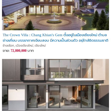
The Crown Villa : Chang Khian's Gem ตั้งอยู่ในเมืองเชียงใหม่ ตำบล
ช่างเคี่ยน บรรยากาศเงียบสงบ มีความเป็นส่วนตัว อยู่ใกล้ชิดธรรมชาติ
เดินทางสะดวก
ช้างเผือก, เมืองเชียงใหม่, เชียงใหม่
ขาย:
บาท
72,800,000