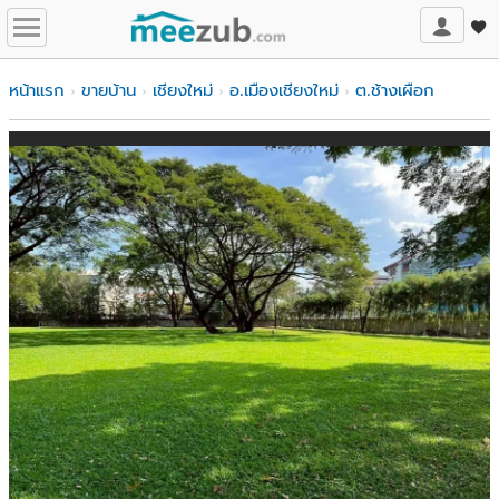
หน้าแรก
ขายบ้าน
เชียงใหม่
อ.เมืองเชียงใหม่
ต.ช้างเผือก