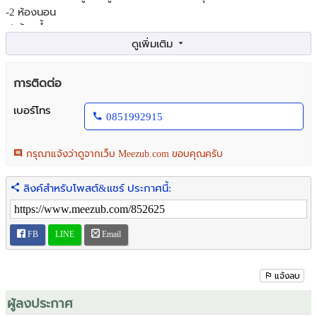
-2 ห้องนอน
-1 ห้องน้ำ
สถานที่ใกล้เคียง
-Big C 800 ม.
การติดต่อ
-ดอนจั่น 3.8 กม
-ตลาดเจริญ
เบอร์โทร
0851992915
ขายราคา 990,000 บาท
สนใจติดต่อ โทร : 089 555 2958
กรุณาแจ้งว่าดูจากเว็บ Meezub.com ขอบคุณครับ
ลิงค์สำหรับโพสต์&แชร์ ประกาศนี้:
FB
LINE
Email
แจ้งลบ
ผู้ลงประกาศ