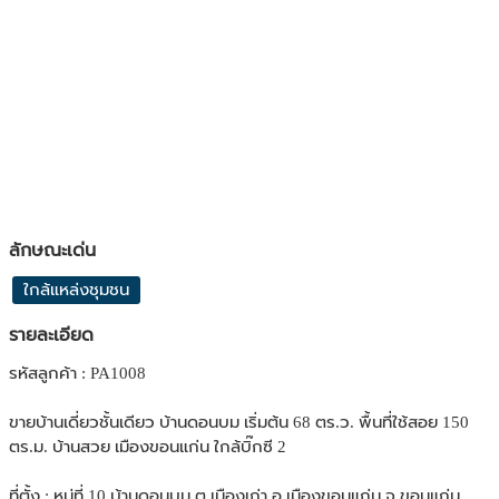
ลักษณะเด่น
ใกล้แหล่งชุมชน
รายละเอียด
รหัสลูกค้า : PA1008
ขายบ้านเดี่ยวชั้นเดียว บ้านดอนบม เริ่มต้น 68 ตร.ว. พื้นที่ใช้สอย 150
ตร.ม. บ้านสวย เมืองขอนแก่น ใกล้บิ๊กซี 2
ที่ตั้ง : หมู่ที่ 10 บ้านดอนบม ต.เมืองเก่า อ.เมืองขอนแก่น จ.ขอนแก่น