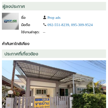
#บ้านขอนแก่น#บ้านเดี่ยวขอนแก่น#บ้านใหม่พร้อมอยู่#บ้านราคาดี#บ้าน
ผู้ลงประกาศ
สวยขอนแก่น#บ้านดอนบม#บ้านใกล้เมือง#บ้าน3ห้องนอน
#บ้านพร้อมอยู่##อสังหาริมทรัพย์ขอนแก่น#ขายบ้านด่วน#บ้านน่า
ชื่อ
Prop ads
อยู่#บ้านทำเลดี#บ้านราคาคุ้ม#บ้านใหม่ขอนแก่น
มือถือ
092-551-8239, 095-309-9524
ใช้งานล่าสุด:
--
คำค้นหาใกล้เคียง
ประกาศที่เกี่ยวข้อง