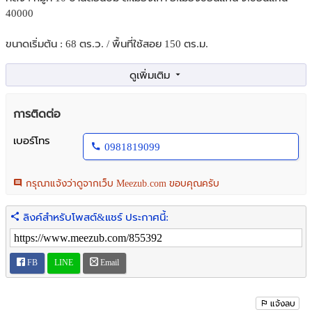
40000
ขนาดเริ่มต้น : 68 ตร.ว. / พื้นที่ใช้สอย 150 ตร.ม.
รายละเอียด :
- บ้านเดี่ยวชั้นเดียว
- 3 ห้องนอน
การติดต่อ
- 2 ห้องน้ำ
- 2 ที่จอดรถ
เบอร์โทร
0981819099
สถานที่ใกล้เคียง :
- ใกล้ทางเลี่ยงเมือง
กรุณาแจ้งว่าดูจากเว็บ Meezub.com ขอบคุณครับ
- ใกล้บิ๊กซี 2
- ใกล้ตลาดชุมชนหลายแห่ง
ลิงค์สำหรับโพสต์&แชร์ ประกาศนี้:
ราคาขาย ( เริ่มต้น ) : 2.69 ล้านบาท
FB
LINE
Email
สนใจติดต่อ :
คุณ นิด : 098-181-9099
แจ้งลบ