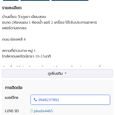
รายละเอียด
บ้านเดี่ยว วิวภูเขา เงียบสงบ
ขนาด 2ห้องนอน 1 ห้องน้ำ แอร์ 2 เครื่อง โต๊ะรับประทานอาหาร
เฟอร์ตามตกลง
ถนน ช่องพลี 4
สถานที่อ่าวนาาง หมู่ 1
ใกล้หาดนพรัตน์ธารา 10-15นาที
บ้านเดี่ยวให้เช่าพร้อมเฟอร์ขนาด 1ห้องนอน ตำบลอ่าวนาง กระบี่
เครื่องทำน้ำอุ่น แอร์ TV กาน้ำร้อน
ตู้เสื้อผ้า
โต๊ะทำงาน เก้าอี้
การติดต่อ
ระเบียงนั่งพักผ่อน
เบอร์โทร
0948237892
ราคาเช่า 15000บาทต่อเดือน
LINE ID
phudis4465
โทร 0983364254