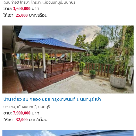
ถนนท่าอิฐ-ไทรม้า, ไทรม้า, เมืองนนทบุรี, นนทบุรี
Nonthaburi District, Nonthaburi 11000
ขาย:
บาท
3,600,000
Map :
https://maps.app.goo.gl/JKYwDAHytSuGcydp7
ให้เช่า:
บาท/เดือน
25,000
Land Size : 68.8 sq.wah (approximately 275.2 sq.m)
Usable Area : 194 sq.m
House Details :
- 4 Bedrooms
- 3 Bathrooms
- 5 Air Conditioners
- 3 Water Heaters
- Shower partitions in all bathrooms
- Octagonal pavilion in the garden
- Front and side lawn areas
- Parking for 3 cars
บ้าน เดี่ยว ริม คลอง ซอย กรุงเทพนนท์ 1 นนทบุรี เช่า
- Fully built-in
บางเขน, เมืองนนทบุรี, นนทบุรี
ขาย:
บาท
7,900,000
Facilities :
ให้เช่า:
บาท/เดือน
32,000
- Clubhouse
- Swimming pool