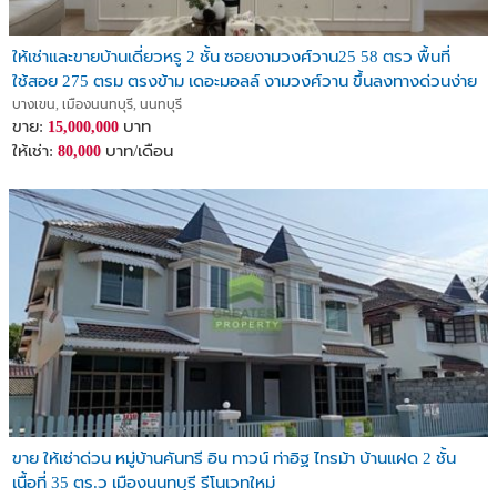
- โรงเรียนเด่นหล้า
- โรงพยาบาลยันฮี
ให้เช่าและขายบ้านเดี่ยวหรู 2 ชั้น ซอยงามวงศ์วาน25 58 ตรว พื้นที่
- Central Westville
ใช้สอย 275 ตรม ตรงข้าม เดอะมอลล์ งามวงศ์วาน ขึ้นลงทางด่วนง่าย
- รร.สตรีนนทบุรี
บางเขน, เมืองนนทบุรี, นนทบุรี
- ม.เทคโนโลยีราชมงคลพระนคร วิทยาเขตพระนครเหนือ
ขาย:
บาท
15,000,000
- ม.เทคโนโลยีพระจอมเกล้าพระนครเหนือ
ให้เช่า:
บาท/เดือน
80,000
- วัดสังฆทาน
ราคาขาย : 9,400,000 บาท (9.4 ล้านบาท)
ราคาเช่า : 45,000 /เดือน
( ** รับเอเจ้น ** สามารถบวกราคาเพิ่มเองได้เลย )
สนใจติดต่อ : คุณ พิชัย
โทร : 087-776-6655
ID : pichai_tl
Single House for Sale – Venue Rama 5, Bang Phai, Nonthaburi
Corner Unit, Fully Built-in, Near MRT Yaek Tiwanon
ขาย ให้เช่าด่วน หมู่บ้านคันทรี อิน ทาวน์ ท่าอิฐ ไทรม้า บ้านแฝด 2 ชั้น
เนื้อที่ 35 ตร.ว เมืองนนทบุรี รีโนเวทใหม่
Location : Nakhon In Road, Bang Phai Subdistrict, Mueang