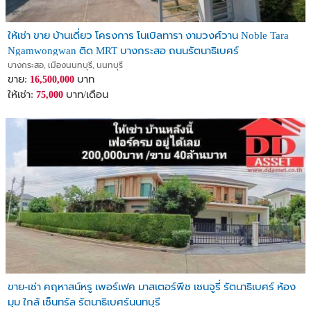
ให้เช่า ขาย บ้านเดี่ยว โครงการ โนเบิลทารา งามวงศ์วาน Noble Tara
Ngamwongwan ติด MRT บางกระสอ ถนนรัตนาธิเบศร์
บางกระสอ, เมืองนนทบุรี, นนทบุรี
ขาย:
บาท
16,500,000
ให้เช่า:
บาท/เดือน
75,000
ขาย-เช่า คฤหาสน์หรู เพอร์เฟค มาสเตอร์พีช เซนจูรี่ รัตนาธิเบศร์ ห้อง
มุม ใกล้ เซ็นทรัล รัตนาธิเบศร์นนทบุรี