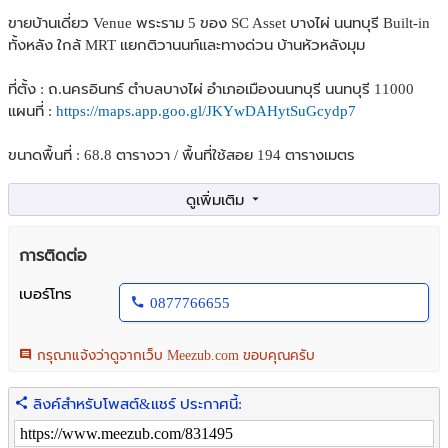
ขายบ้านเดี่ยว Venue พระราม 5 ของ SC Asset บางไผ่ นนทบุรี Built-in
ทั้งหลัง ใกล้ MRT แยกติวานนท์และทางด่วน บ้านหัวหลังมุม
ที่ตั้ง : ถ.นครอินทร์ ตำบลบางไผ่ อำเภอเมืองนนทบุรี นนทบุรี 11000
แผนที่ :
https://maps.app.goo.gl/JKYwDAHytSuGcydp7
ขนาดพื้นที่ : 68.8 ตารางวา / พื้นที่ใช้สอย 194 ตารางเมตร
รายละเอียดบ้าน :
- 4 ห้องนอน
- 3 ห้องน้ำ
การติดต่อ
- แอร์ 5 ตัว
- เครื่องทำน้ำอุ่น 3 เครื่อง
เบอร์โทร
0877766655
- ฉากกั้นห้องอาบน้ำทุกห้อง
- ศาลา 8 เหลี่ยมในสวน
- พื้นที่สนามหญ้าหน้าบ้านและข้างบ้าน
กรุณาแจ้งว่าดูจากเว็บ Meezub.com ขอบคุณครับ
- จอดรถได้ 3 คัน
- สามารถชาร์จไฟรถยนต์ได้ (เดินไฟแยกเพิ่มเรียบร้อย)
ลิงค์สำหรับโพสต์&แชร์ ประกาศนี้:
- ประตูเข้าบ้าน (Digital Door Lock)
- Built-in ทั้งหลัง