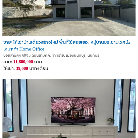
การเดินทาง :
- ทางด่วนศรีรัช
- ถนนราชพฤกษ์
- ถนนรัตนาธิเบศร์
- กรุงเทพฯ-นนทบุรี
- ถนนนครอินทร์
ขาย/ ให้เช่าบ้านเดี่ยวสร้างใหม่ พื้นที่ใช้สอยเยอะ หมู่บ้านประชานิเวศน์2
- ถนนพิบูลสงคราม
เหมาะทำ Home Office
- ถนนบางกรวย-ไทรน้อย
ซอยสามัคคี 60/10 ถนนสามัคคี, ท่าทราย, เมืองนนทบุรี, นนทบุรี
- ถนนบางไผ่พัฒนา
ขาย:
บาท
11,800,000
ให้เช่า:
บาท/เดือน
39,000
สถานที่ใกล้เคียง :
- Makro
- Tesco Lotus
- Big C แยกติวานนท์
- สะพานพระราม 5
- โรงพยาบาลเลอลักษณ์
- Homepro ราชพฤกษ์
- The Crystal ราชพฤกษ์
- MRT แยกติวานนท์
- วิทยาลัยราชพฤกษ์
- The Walk ราชพฤกษ์