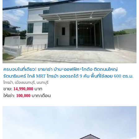
- Fitness center
- Public park
- Access card control
- Security alarm system with magnetic and shock sensors
- 3-meter-high perimeter fence
- 24-hour security
Price: 9,400,000 THB (9.4 million Baht)
Rental price : 45,000 per month
Agents welcome. Commission can be added to the price.
ครบจบในที่เดียว! ขาย/เช่า บ้าน+ออฟฟิศ+โกดัง ติดถนนใหญ่
รัตนาธิเบศร์ ใกล้ MRT ไทรม้า จอดรถได้ 9 คัน พื้นที่ใช้สอย 600 ตร.ม.
Contact :
ไทรม้า, เมืองนนทบุรี, นนทบุรี
Mr. Pichai: 087-776-6655
ขาย:
บาท
14,990,000
ID: pichai_tl
ให้เช่า:
บาท/เดือน
100,000