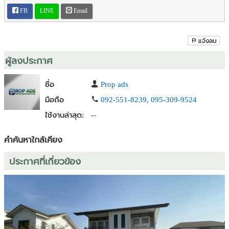
- ครัว Built-in พร้อมเตาไฟฟ้า, เตาแก๊ส และ Hood ดูดควัน
FB
LINE
Email
- กันสาดโรงรถและกันสาดหลังบ้านอย่างดี
- ฟิล์มติดกระจกบ้าน Hi-Kool กันความร้อน
- มุ้งจีบหน้าต่างทุกบาน
แจ้งลบ
- ผ้าม่านคุณภาพสูง
ผู้ลงประกาศ
เพิ่มเติม :
ชื่อ
Prop ads
บ้านหน้าโครงการ แปลงหัวมุมติดวงเวียนน้ำพุ
ห่างจากถนนนครอินทร์เพียง 600 เมตร
มือถือ
092-551-8239, 095-309-9524
ใช้งานล่าสุด:
--
สิ่งอำนวยความสะดวก :
- Club House
คำค้นหาใกล้เคียง
- สระว่ายน้ำ
- Fitness
ประกาศที่เกี่ยวข้อง
- สวนสาธารณะ
- Access Card Control
- สัญญาณกันขโมย Magnetic และ Shock Sensor
- รั้วรอบโครงการสูง 3 เมตร
- รปภ. 24 ชม.