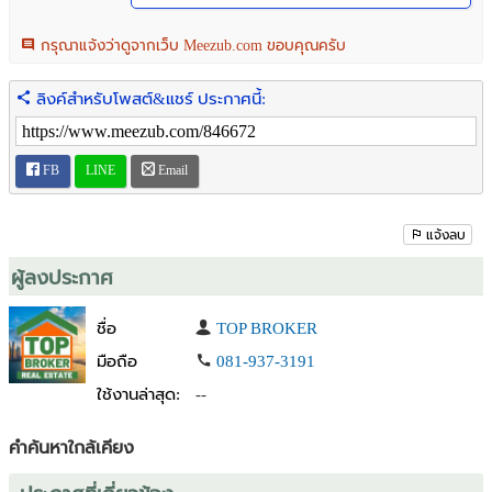
– เชื่อมต่อ ถ.เทพารักษ์, ถ.บางนา-ตราด, ถ.แพรกษา
– เชื่อมต่อ ถ.หนามแดง, ถ.บางพลี-ตําหรุ
กรุณาแจ้งว่าดูจากเว็บ Meezub.com ขอบคุณครับ
– ใกล้วงแหวนกาญจนาภิเษก(ฝั่งใต้)
ลิงค์สำหรับโพสต์&แชร์ ประกาศนี้:
สอบถามข้อมูลเพิ่มเติมหรือนัดชมสถานที่ติดต่อ
คุณสุกัญญา(เตี้ย) โทร : 081-937-6089 ไลน์ไอดี : 0819376089
ติดตามทรัพย์อัปเดทใหม่ของ Topbroker Topbaan ได้ที่
FB
LINE
Email
www.topbaan.com
แจ้งลบ
ผู้ลงประกาศ
ชื่อ
TOP BROKER
มือถือ
081-937-3191
ใช้งานล่าสุด:
--
คำค้นหาใกล้เคียง