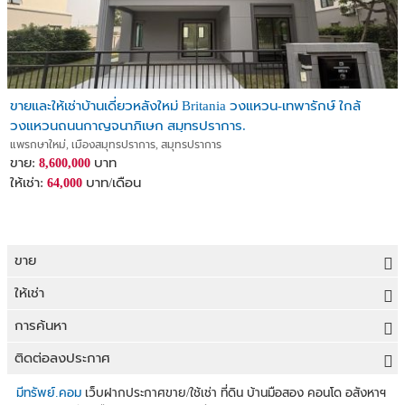
ขายและให้เช่าบ้านเดี่ยวหลังใหม่ Britania วงแหวน-เทพารักษ์ ใกล้
วงแหวนถนนกาญจนาภิเษก สมุทรปราการ.
แพรกษาใหม่, เมืองสมุทรปราการ, สมุทรปราการ
ขาย:
บาท
8,600,000
ให้เช่า:
บาท/เดือน
64,000
ขาย
ขายที่ดิน
ให้เช่า
ขายบ้าน
ให้เช่าที่ดิน
การค้นหา
ขายคอนโด
ให้เช่าบ้าน
ขายที่ดิน
ติดต่อลงประกาศ
ขายทาวน์เฮาส์
ให้เช่าคอนโด
ประกาศขายที่ดิน
ลงประกาศขายฟรี
มีทรัพย์.คอม
เว็บฝากประกาศขาย/ใช้เช่า ที่ดิน บ้านมือสอง คอนโด อสังหาฯ