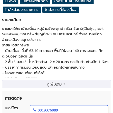
มีไฟฟ้า
มีโทรศัพท์เข้าถึง
ใกล้ระบบคมนาคมขนส่ง
ใกล้หน่วยงานราชการ
ใกล้สถานที่ท่องเที่ยว
รายละเอียด
ขายและให้เช่าบ้านเดี่ยว หมู่บ้านชัยพฤกษ์ ศรีนครินทร์(Chaiyapruek
Srinakarin) ซอยทรัพย์บุญชัย28 ถนนศรีนครินทร์ ตำบลบางเมือง
อำเภอเมือง สมุทรปราการ
รายละเอียดทรัพย์
– บ้านเดี่ยว เนื้อที่ 63.10 ตารางวา พื้นที่ใช้สอย 140 ตารางเมตร ทิศ
ตะวันออกเฉียงเหนือ
– 2 ชั้น 3 นอน 3 น้ำ หน้ากว้าง 12 x 20 เมตร ต่อเติมด้านข้างอีก 1 ห้อง
– บรรยากาศร่มรื่น เงียบสงบ เข้า-ออกได้หลายเส้นทาง
– โครงการแลนด์แอนด์เฮ้าส์
– ให้เช่าเดือนละ 35,000 บาท
สถานที่ใกล้เคียง
– รร.ประภามนตรี
– รพ.เปาโลสมุทรปราการ, รพ.สินแพทย์เทพารักษ์
การติดต่อ
– โลตัสศรีนครินทร์, โรบินสันสมุทรปราการ
การเดินทาง
เบอร์โทร
0819376089
– ตั้งบน ถ.ศรีนครนิทร์