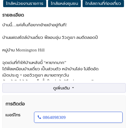
ใกล้หน่วยงานราชการ
ใกล้แหล่งชุมชน
ใกล้สถานที่ท่องเที่ยว
รายละเอียด
บ้านนี้…แค่เห็นก็อยากย้ายเข้าอยู่ทันที!
บ้านแฝดสไตล์บ้านเดี่ยว ฟีลอบอุ่น วิวภูเขา ลมดีตลอดปี
หมู่บ้าน Mornington Hill
จุดเด่นที่ทำให้บ้านหลังนี้ “หายากมาก”
ได้ฟีลเหมือนบ้านเดี่ยว เป็นส่วนตัว หน้าบ้านโล่ง ไม่อึดอัด
เปิดประตู = เจอวิวภูเขา สบายตาทุกวัน
หันหน้าทิศใต้ รับลมเย็นทั้งปี อยู่แล้วรู้สึกผ่อนคลายจริงๆ
รายละเอียดบ้าน
▪ บ้านแฝด 2 ชั้น
การติดต่อ
▪ 51 ตร.วา | พื้นที่ใช้สอย 202 ตร.ม.
▪ 3 ห้องนอน | 2 ห้องน้ำ
เบอร์โทร
0864098309
▪ 1 ห้องครัว
▪ จอดรถ 2 คัน