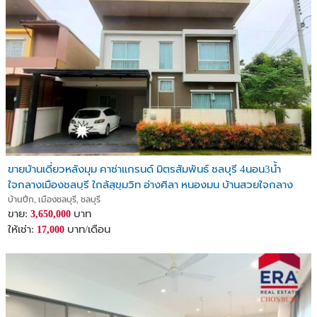
ขายบ้านเดี่ยวหลังมุม คาซ่าแกรนด์ มิตรสัมพันธ์ ชลบุรี 4นอน3น้ำ
ใจกลางเมืองชลบุรี ใกล้สุขุมวิท อ่างศิลา หนองมน บ้านสวยใจกลาง
เมือง ใกล้กรุงเทพฯ ขายถูก
บ้านปึก, เมืองชลบุรี, ชลบุรี
ขาย:
บาท
3,650,000
ให้เช่า:
บาท/เดือน
17,000