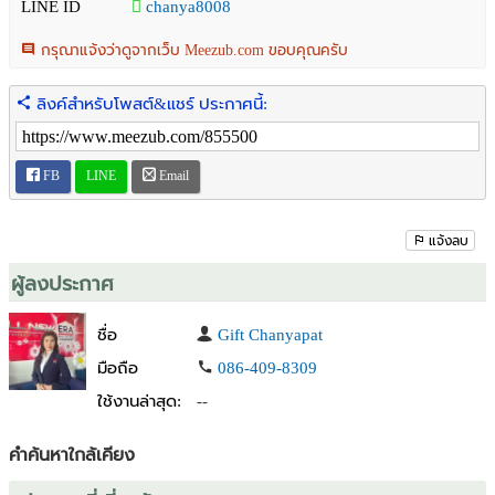
LINE ID
chanya8008
ฟรี! ของแถมแบบไม่ต้องแต่งเพิ่ม
กรุณาแจ้งว่าดูจากเว็บ Meezub.com ขอบคุณครับ
✔ บิ้วอินทั้งหลัง
✔ Walking Closet
ลิงค์สำหรับโพสต์&แชร์ ประกาศนี้:
✔ แอร์ Daikin 4 ตัว
✔ ม่านทั้งหลัง
✔ ไมโครเวฟ
FB
LINE
Email
ทำเลโคตรดี เดินทางง่าย
ห่างบายพาสชลบุรีแค่ 300 เมตร
แจ้งลบ
เข้า-ออกได้หลายทาง เชื่อมสุขุมวิท + มอเตอร์เวย์
ไปกรุงเทพ / พัทยา = สบายมาก
ผู้ลงประกาศ
ใกล้ครบทุกอย่าง
ชื่อ
Gift Chanyapat
✔ เซ็นทรัล ชลบุรี
มือถือ
086-409-8309
✔ ร้านอาหาร คาเฟ่
ใช้งานล่าสุด:
--
✔ โรงเรียน และสิ่งอำนวยความสะดวก
ราคาดีมากในทำเลนี้
คำค้นหาใกล้เคียง
ขายเพียง 4.19 ล้านบาท