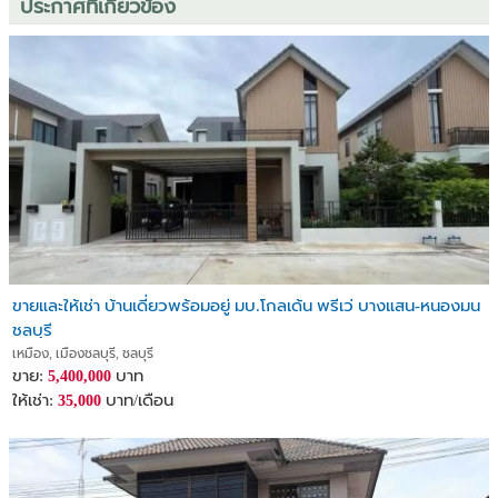
ประกาศที่เกี่ยวข้อง
เช่า 18,000/เดือน
บ้านสภาพนี้ + วิวแบบนี้ + ทำเลแบบนี้
บอกเลยว่า “มีไม่บ่อย” และไปไวมาก
ทักตอนนี้ = ได้สิทธิ์นัดดูบ้านก่อนใคร
086-4098309 (คุณกิ๊ฟ)
Line: chanya8008
#บ้านสวยต้องรีบ #บ้านวิวภูเขา #บ้านชลบุรี #MorningtonHill #บ้าน
พร้อมอยู่ #บ้านดีราคาดี #บ้านหายาก #realestateprobychanyapat
ขายและให้เช่า บ้านเดี่ยวพร้อมอยู่ มบ.โกลเด้น พรีเว่ บางแสน-หนองมน
ชลบุรี
เหมือง, เมืองชลบุรี, ชลบุรี
ขาย:
บาท
5,400,000
ให้เช่า:
บาท/เดือน
35,000