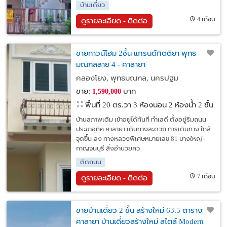
บ้านเดี่ยว
4 เดือน
ดูรายละเอียด - ติดต่อ
ขายทาวน์โฮม 2ชั้น แกรนด์กิตติยา พุทธ
มณฑลสาย 4 - ศาลายา
คลองโยง, พุทธมณฑล, นครปฐม
ขาย:
บาท
1,590,000
พื้นที่ 20 ตร.วา
3 ห้องนอน 2 ห้องน้ำ 2 ชั้น
บ้านสภาพเดิม เข้าอยู่ได้ทันที ทำเลดี ตั้งอยู่ริมถนน
ประชาอุทิศ ศาลายา เดินทางสะดวก การเดินทาง ใกล้
จุดขึ้น-ลง ทางหลวงพิเศษหมายเลข 81 บางใหญ่-
กาญจนบุรี สิ่งอำนวยคว
ติดถนน
7 เดือน
ดูรายละเอียด - ติดต่อ
ขายบ้านเดี่ยว 2 ชั้น สร้างใหม่ 63.5 ตารางวา
ศาลายา บ้านเดี่ยวสร้างใหม่ สไตล์ Modern