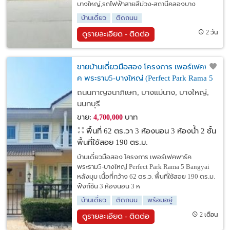
บางใหญ่,รถไฟฟ้าสายสีม่วง-สถานีคลองบาง
บ้านเดี่ยว
ติดถนน
2 วัน
ดูรายละเอียด - ติดต่อ
ขายบ้านเดี่ยวมือสอง โครงการ เพอร์เฟคพาร์
ค พระราม5-บางใหญ่ (Perfect Park Rama 5
Bangyai) หลังมุม เนื้อที่ 62 ตร.ว. ใกล้
ถนนกาญจนาภิเษก, บางแม่นาง, บางใหญ่,
รถไฟฟ้าสายสีม่วงสถานีตลาดบางใหญ่
นนทบุรี
ขาย:
บาท
4,700,000
พื้นที่ 62 ตร.วา
3 ห้องนอน 3 ห้องน้ำ 2 ชั้น
พื้นที่ใช้สอย 190 ตร.ม.
บ้านเดี่ยวมือสอง โครงการ เพอร์เฟคพาร์ค
พระราม5-บางใหญ่ Perfect Park Rama 5 Bangyai
หลังมุม เนื้อที่กว้าง 62 ตร.ว. พื้นที่ใช้สอย 190 ตร.ม.
ฟังก์ชัน 3 ห้องนอน 3 ห
บ้านเดี่ยว
ติดถนน
พร้อมอยู่
2 เดือน
ดูรายละเอียด - ติดต่อ