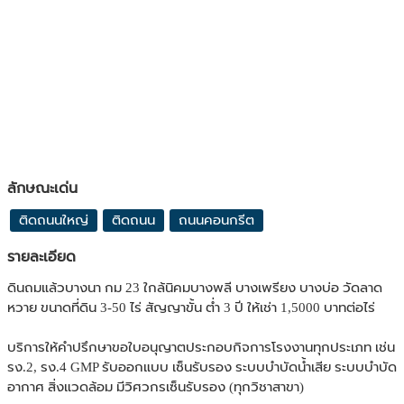
ลักษณะเด่น
ติดถนนใหญ่
ติดถนน
ถนนคอนกรีต
รายละเอียด
ดินถมแล้วบางนา กม 23 ใกล้นิคมบางพลี บางเพรียง บางบ่อ วัดลาด
หวาย ขนาดที่ดิน 3-50 ไร่ สัญญาขั้น ต่ำ 3 ปี ให้เช่า 1,5000 บาทต่อไร่
บริการให้คำปรึกษาขอใบอนุญาตประกอบกิจการโรงงานทุกประเภท เช่น
รง.2, รง.4 GMP รับออกแบบ เซ็นรับรอง ระบบบำบัดน้ำเสีย ระบบบำบัด
อากาศ สิ่งแวดล้อม มีวิศวกรเซ็นรับรอง (ทุกวิชาสาขา)