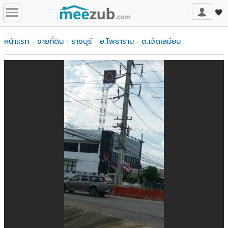
หน้าแรก
ขายที่ดิน
ราชบุรี
อ.โพธาราม
ต.เจ็ดเสมียน