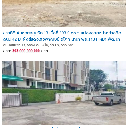
ขายที่ดินในซอยสุขุมวิท 13 เนื้อที่ 393.6 ตร.ว แปลงสวยหน้ากว้างติด
ถนน 42 ม. ผังสีแดงเชิงพาณิชย์ อโศก นานา พระราม4 เหมาะพัฒนา
คอนโด โรงแรม อพาร์ทเม้นท์
ถนนสุขุมวิท 13, คลองเตยเหนือ, วัฒนา, กรุงเทพ
ขาย:
บาท
393,600,000,000