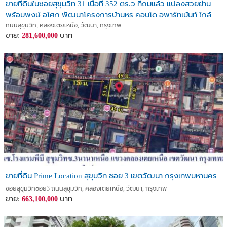
ขายที่ดินในซอยสุขุมวิท 31 เนื้อที่ 352 ตร.ว ที่ถมแล้ว แปลงสวยย่าน
พร้อมพงษ์ อโศก พัฒนาโครงการบ้านหรู คอนโด อพาร์ทเม้นท์ ใกล้
ห้าง โรงเรียนนานาชาติ
ถนนสุขุมวิท, คลองเตยเหนือ, วัฒนา, กรุงเทพ
ขาย:
บาท
281,600,000
ขายที่ดิน Prime Location สุขุมวิท ซอย 3 เขตวัฒนา กรุงเทพมหานคร
ซอยสุขุมวิทซอย3 ถนนสุขุมวิท, คลองเตยเหนือ, วัฒนา, กรุงเทพ
ขาย:
บาท
663,100,000