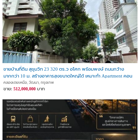
ขายบ้านที่ดิน สุขุมวิท 23 320 ตร.ว อโศก พร้อมพงษ์ ถนนกว้าง
มากกว่า 10 ม. สร้างอาคารสูงขนาดใหญ่ได้ เหมาะทำ Apartment คอน
โด Land for sale Sukhumvit 23
คลองเตยเหนือ, วัฒนา, กรุงเทพ
ขาย:
บาท
512,000,000