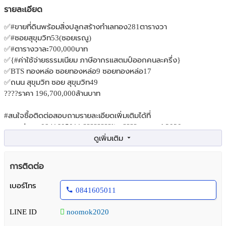
รายละเอียด
✅#ขายที่ดินพร้อมสิ่งปลูกสร้างทำเลทอง281ตารางวา
✅#ซอยสุขุมวิท53(ซอยเรณู)
✅#ตารางวาละ700,000บาท
✅{#ค่าใช้จ่ายธรรมเนียม ภาษีอากรแสตมป์ออกคนละครึ่ง}
✅BTS ทองหล่อ ซอยทองหล่อ9 ซอยทองหล่อ17
✅ถนน สุขุมวิท ซอย สุขุมวิท49
????ราคา 196,700,000ล้านบาท
#สนใจซื้อติดต่อสอบถามรายละเอียดเพิ่มเติมได้ที่
คุณหนุ่ม ☎️.0841605011 ????????line????:noomok2020
https://goo.gl/maps/Z2d41j6WrqD78BRV9
พิกัดแปลง
รับฝากขายอสังหาริมทรัพย์ ทุกประเภท
การติดต่อ
เบอร์โทร
0841605011
LINE ID
noomok2020