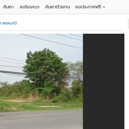
ค้นหา
ลงโฆษณา
ค้นหาตัวแทน
ลงประกาศฟรี
ดิน
ลงประกาศขายฟรี
ต.พรหมณี
าน
ลงประกาศให้เช่าฟรี
คอนโด
าวน์เฮาส์
 / โรงแรม
พาร์ทเม้นท์ / โรงแรม
์ / สำนักงาน
อาคารพาณิชย์ / สำนักงาน
ดัง
รงงาน / โกดัง