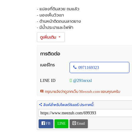
- แปลงที่ดินสวย ถมแล้ว
- มองเห็นวิวเขา
- ด้านหน้าติดถนนลาดยาง
- มีน้ำประปาและไฟฟ้า
- มีเพื่อนบ้าน
- ใกล้ตลาดนัดต้นกระบก
- ใกล้รร.จปร.
- ใกล้ชุมชน , Lotus, Big C และ CJ
การติดต่อ
- เหมาะสำหรับปลูกบ้านพักอาศัย , สร้างบ้านพัก , ร้านก
เบอร์โทร
0971169323
สนใจติดต่อ
โทร.0971169323 , 0849010344
LINE ID
@291nrxxl
Line ID : @291nrxxl
กรุณาแจ้งว่าดูจากเว็บ Meezub.com ขอบคุณครับ
ลิงค์สำหรับโพสต์&แชร์ ประกาศนี้:
FB
LINE
Email