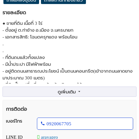
ใกล้แหล่งชุมชน
ใกล้สถานที่ท่องเที่ยว
รายละเอียด
● ขายที่ดิน เนื้อที่ 3 ไร่
- ตั้งอยู่ ต.ท่าช้าง อ.เมือง จ.นครนายก
- เอกสารสิทธิ: โฉนดครุฑแดง พร้อมโอน
.
.
- ที่ดินถมแล้วทั้งแปลง
- มีน้ำประปา มีไฟฟ้าพร้อม
- อยู่ติดถนนสาธารณประโยชน์ เป็นถนนคอนกรีต(เข้าจากถนนลาดยาง
มาประมาณ 300 เมตร)
- ที่ดินเป็นรูปสี่เหลี่ยม หน้ากว้างติดถนน ใช้สอยสะดวก
- บรรยากาศดี เหมาะทำสวนทำเกษตร
- ใกล้แหล่งชุมชน
.
การติดต่อ
.
- ที่ดินอยู่ห่างแยกสามสาว 2.5 กิโลเมตร
เบอร์โทร
0920067705
- ห่างจากถนนหมายเลข 3076 ประมาณ 2 กิโลเมตร
- ใกล้ตลาดนครนายก
LINE ID
arayapro