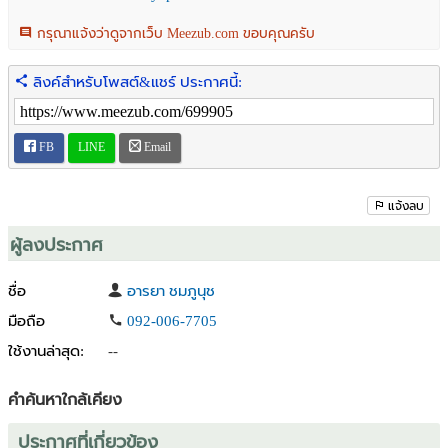
- ใกล้โรงพยาบาลนครนายก
- ใกล้โรงเรียน, สถานที่ราชการ
กรุณาแจ้งว่าดูจากเว็บ Meezub.com ขอบคุณครับ
- ใกล้ห้าง, ร้านอาหาร, ร้านสะดวกซื้อ
- มีเพื่อนบ้านใกล้เคียง
ลิงค์สำหรับโพสต์&แชร์ ประกาศนี้:
.
.
- ขายราคา ไร่ละ 1,200,000 บาท
FB
LINE
Email
- ขายราคารวมทั้งหมด 3,600,000 บาท
- ภาษีค่าโอนที่ดิน ทางผู้ขายเป็นผู้ออกค่าใช้จ่ายทั้งหมดค่ะ
.
แจ้งลบ
.
● สนใจติดต่อสอบถามรายละเอียดเพิ่มเติมได้ที่เบอร์โทรศัพท์ 092-006-
ผู้ลงประกาศ
7705 (อารยา)
● E-mail:
queen-k@msn.com
ชื่อ
อารยา ชมภูนุช
● Line ID: arayapro หรือ
https://bit.ly/3Tpy7RN
มือถือ
092-006-7705
● Page FB: ที่ดิน นครนายก
ใช้งานล่าสุด:
--
● Page FB:
https://www.facebook.com/nakhonnayok.teedin
คำค้นหาใกล้เคียง
ประกาศที่เกี่ยวข้อง