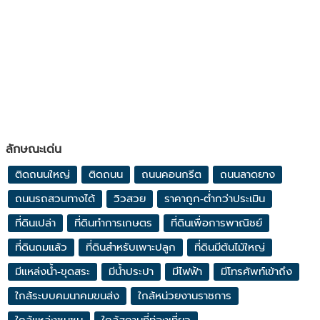
ลักษณะเด่น
ติดถนนใหญ่
ติดถนน
ถนนคอนกรีต
ถนนลาดยาง
ถนนรถสวนทางได้
วิวสวย
ราคาถูก-ต่ำกว่าประเมิน
ที่ดินเปล่า
ที่ดินทำการเกษตร
ที่ดินเพื่อการพาณิชย์
ที่ดินถมแล้ว
ที่ดินสำหรับเพาะปลูก
ที่ดินมีต้นไม้ใหญ่
มีแหล่งน้ำ-ขุดสระ
มีน้ำประปา
มีไฟฟ้า
มีโทรศัพท์เข้าถึง
ใกล้ระบบคมนาคมขนส่ง
ใกล้หน่วยงานราชการ