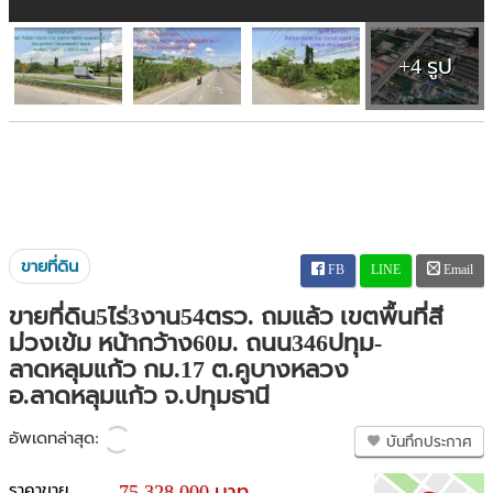
+4 รูป
ขายที่ดิน
FB
LINE
Email
ขายที่ดิน5ไร่3งาน54ตรว. ถมแล้ว เขตพื้นที่สี
ม่วงเข้ม หน้ากว้าง60ม. ถนน346ปทุม-
ลาดหลุมแก้ว กม.17 ต.คูบางหลวง
อ.ลาดหลุมแก้ว จ.ปทุมธานี
อัพเดทล่าสุด:
บันทึกประกาศ
ราคาขาย
75,328,000 บาท