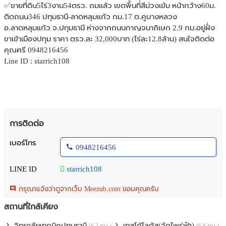
✅ขายที่ดิน5ไร่3งาน54ตรว. ถมแล้ว เขตพื้นที่สีม่วงเข้ม หน้ากว้าง60ม.
ติดถนน346 ปทุมธานี-ลาดหลุมแก้ว กม.17 ต.คูบางหลวง
อ.ลาดหลุมแก้ว จ.ปทุมธานี ห่างจากถนนกาญจนาภิเษก 2.9 กม.อยู่ฝั่ง
ขาเข้าเมืองปทุม ราคา ตรว.ละ 32,000บาท (ไร่ละ12.8ล้าน) สนใจติดต่อ
คุณศรี 0948216456
Line ID : starrich108
การติดต่อ
เบอร์โทร
0948216456
LINE ID
starrich108
กรุณาแจ้งว่าดูจากเว็บ Meezub.com ขอบคุณครับ
สถานที่ใกล้เคียง
วิทยาลัยเทคนิคปทุมธานี
เทสโก้โลตัส(วัดไพร่ฟ้า)