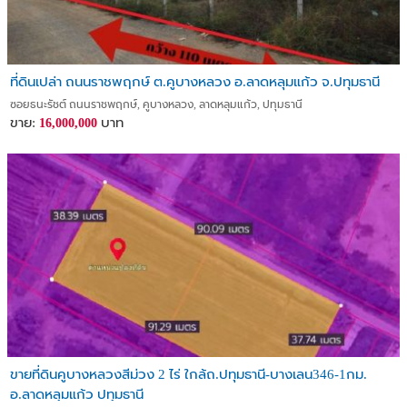
ที่ดินเปล่า ถนนราชพฤกษ์ ต.คูบางหลวง อ.ลาดหลุมแก้ว จ.ปทุมธานี
ซอยธนะรัชต์ ถนนราชพฤกษ์, คูบางหลวง, ลาดหลุมแก้ว, ปทุมธานี
ขาย:
บาท
16,000,000
ขายที่ดินคูบางหลวงสีม่วง 2 ไร่ ใกล้ถ.ปทุมธานี-บางเลน346-1กม.
อ.ลาดหลุมแก้ว ปทุมธานี