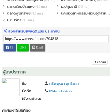
(6.3 กม.)
(6.8 กม.)
ตลาดร้อยปีระแหง
ม.ปทุมธานี
(6.9 กม.)
(7.5 กม.)
ตลาดพูนทรัพย์
นิคมอุตสาหกรรม-สวนอุตสาหกรรมบางกะดี
(8.6 กม.)
ม.ชินวัตร
(9.0 กม.)
ลิงค์สำหรับโพสต์&แชร์ ประกาศนี้:
FB
LINE
Email
แจ้งลบ
ผู้ลงประกาศ
ชื่อ
ศรีพฤฒา ฤทธิลาภ
มือถือ
094-821-6456
ใช้งานล่าสุด:
--
คำค้นหาใกล้เคียง