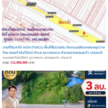
ขายที่ดิน44ไร่ หน้ากว้าง82ม.พื้นที่สีม่วงเข้ม ติดถนนเลียบคลองคูขวาง
ไทย ซอยกำนันวิรัตน์ ตำบล คูบางหลวง อำเภอลาดหลุมแก้ว ปทุมธานี
ถนนซอยกำนันวิรัตน์, คูบางหลวง, ลาดหลุมแก้ว, ปทุมธานี
ขาย:
บาท
132,000,000