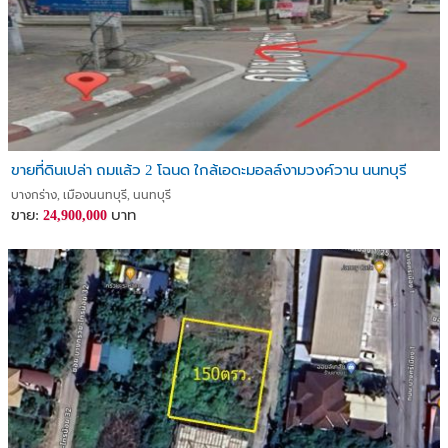
ขายที่ดินเปล่า ถมแล้ว 2 โฉนด ใกล้เอดะมอลล์งามวงค์วาน นนทบุรี
บางกร่าง, เมืองนนทบุรี, นนทบุรี
ขาย:
บาท
24,900,000