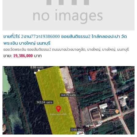
ขายที่2ไร่ 2งาน77วา19386000 ซอยสันติธรรม2 ใกล้คลองปะปา วัด
พระเงิน บางใหญ่ นนทบุรี
ซอยวัดพระเงิน ซอยสันติธรรม2 ถนนบางม่วงบางคูลัด, บางใหญ่, บางใหญ่, นนทบุรี
ขาย:
บาท
19,386,000