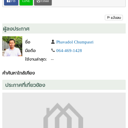
FB
LINE
Email
Line ID : 0644691428
#ขายที่ดินนนทบุรี
แจ้งลบ
#ที่ดินทำหมู่บ้านจัดสรร
#ที่ดินทำสถานดูแลผู้สูงอายุ
ผู้ลงประกาศ
#ที่ดินทำจัดสรร บางใหญ่ นนทบุรี
#ที่ดินใกล้คลองประปามหาสวัสดิ์
ชื่อ
Phavadol Chumpasri
#ที่ดินทำร้านอาหาร ร้านกาแฟ
มือถือ
064-469-1428
#ที่ดินบางใหญ่
#ที่ดินทำศูนย์สุขภาพ wellness
ใช้งานล่าสุด:
--
#ที่ดินภูมิรัฐศาสตร์
#แหล่งอาหาร แหล่งวัตถุดิบ
คำค้นหาใกล้เคียง
ประกาศที่เกี่ยวข้อง