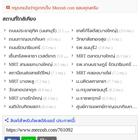
กรุณาแจ้งว่าดูจากเว็บ Meezub.com ขอบคุณครับ
เหมาะทำหมู่บ้านจัดสรร, สถานดูแลผู้สูงอายุ
ร้านอาหาร ร้านกาแฟ ศุนย์สุขภาพ ค้าขายพันธ์ุไม้
สถานที่ใกล้เคียง
ถนนประชาอุทิศ (นนทบุรี)
เทสโก้โลตัส(บางใหญ่)
(2.2 กม.)
(3.0 กม.)
200 ม. จากถนนเลียบคลองประปามหาสวัสดิ์
500 ม. จากแนวถนนตัดใหม่ นครอินทร์ ศาลายา
ถนนกาญจนาภิเษก
วิทยาลัยทองสุข
(4.0 กม.)
(5.4 กม.)
2 กม. จากตลาดชุมพลพาณิชย์
ถนนรัตนาธิเบศร์
รพ.ธนบุรี2
(5.5 กม.)
(5.8 กม.)
3 กม. จากตลาดคุ้มทรัพย์
เซ็นทรัลพลาซา เวสต์เกต
MRT ตลาดบางใหญ่
(5.8 กม.)
(6.1 กม.)
4 กม. จากสถานดูแลผู้สูงอายุ ศิริราช
MRT สามแยกบางใหญ่
รพ.เกษมราษฎร์ รัตนาธิเบศร์
(6.1 กม.)
(6.5
4 กม. จากทางมอเตอร์เวย์บางใหญ่ กาญจนบุรี
สถานีขนส่งสายใต้ใหม่
MRT คลองบางไผ่
5 กม. จากถนนกาญจนาภิเษก
(7.1 กม.)
(7.2 กม.)
5.5 กม. จากโรงพยาบาลบางใหญ่
MRT บางพลู
ม.มหิดลศาลายา
(7.2 กม.)
(7.7 กม.)
5 กม. จากแนวถนนตัดใหม่พุทธมณฑล สาย 3
วัดลาดปลาดุก
ม.กรุงเทพธนบุรี
(8.0 กม.)
(8.2 กม.)
6 กม. จากโลตัส บางใหญ่
MRT บางรักใหญ่
ม.ราชพฤกษ์
(8.3 กม.)
(8.3 กม.)
10 กม. จากเซ็นทรัลเวสต์เกต
เนติบัณฑิตยสภา
ศูนย์การแพทย์กาญจนาภิเษก
(8.4 กม.)
(8.4
ราคาขาย 53,983,500 บาท (14,500 บาท/ตารางวา)
ลิงค์สำหรับโพสต์&แชร์ ประกาศนี้:
รวมค่าใช้จ่ายโอน
ติดต่อ : ภวดล Tel : 0644691428