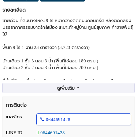
รายละเอียด
ขายด่วน ที่ดินบางใหญ่ 9 ไร่ หน้ากว้างติดถนนคอนกรีต หลังติดคลอง
บรรยากาศธรรมชาติใกล้เมือง เหมาะทำหมู่บ้าน ศูนย์สุขภาพ ค้าขายพันธ์ุ
ไม้
พื้นที่ 9 ไร่ 1 งาน 23 ตารางวา (3,723 ตารางวา)
บ้านเดี่ยว 1 ชั้น 3 นอน 3 น้ำ (พื้นที่ใช้สอย 180 ตรม.)
บ้านเดียว 2 ชั้น 2 นอน 3 น้ำ (พื้นที่ใช้สอย 200 ตรม.)
ที่ตั้งที่ดินและสิ่งปลูกสร้าง ต.บางใหญ่ อ.บางใหญ่ จ.นนทบุรี
https://maps.app.goo.gl/cmvRFa4m8rW8p7Z67
ซอยสันติธรรม2 ถนนเลียบคลองประปามหาสวัสดิ์
การติดต่อ
หน้ากว้าง 44 เมตร ยาว 324 เมตร
ถนนคอนกรีตหน้าแปลงที่ดินกว้าง 8 เมตร
เบอร์โทร
0644691428
ด้านหลังติดคลอง
บรรยากาศธรรมชาติ ใกล้เมือง
LINE ID
0644691428
เดินทางสะดวก สงบ ปลอดภัย อากาศดี