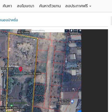
ค้นหา
ลงโฆษณา
ค้นหาตัวแทน
ลงประกาศฟรี
ดิน
ลงประกาศขายฟรี
หนองป่าครั่ง
าน
ลงประกาศให้เช่าฟรี
คอนโด
าวน์เฮาส์
 / โรงแรม
พาร์ทเม้นท์ / โรงแรม
์ / สำนักงาน
อาคารพาณิชย์ / สำนักงาน
ดัง
รงงาน / โกดัง