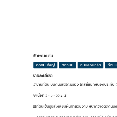
ลักษณะเด่น
ติดถนนใหญ่
ติดถนน
ถนนคอนกรีต
ที่ดินเ
รายละเอียด
🚩ขายที่ดิน บนถนนเจริญเมือง ใกล้สี่เเยกหนองประทีป 
💠เนื้อที่ 3 - 3 - 56.2 ไร่
🟩ที่ดินเป็นรูปสี่เหลี่ยมผืนผ้าสวยงาม หน้ากว้างติดถนน