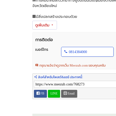
🚗การคมนาคมสะดวกมาก อยู่บนถนนเจริญเมืองตำบลหนอ
จังหวัดเชียงใหม่
🏢มีสิ่งปลูกสร้างประกอบด้วย
1 อาคาร 2 หลัง
2 ลานพื้นคอนกรีต
✅เหมาะสำหรับ
การติดต่อ
คอนโดมิเนียม
อาคารสำนักงาน
เบอร์โทร
0814384000
ศูนย์การค้า
กรุณาแจ้งว่าดูจากเว็บ Meezub.com ขอบคุณครับ
🔷ราคา 210 ล้านบาท ( สองร้อยสิบล้านบาทถ้วน )
ค่าธรรมเนียมต่างๆที่สำนักงานที่ดินฝ่ายละครึ่ง
ลิงค์สำหรับโพสต์&แชร์ ประกาศนี้:
📞สนใจติดต่อ คุณหน่อย 0814384000
FB
LINE
Email