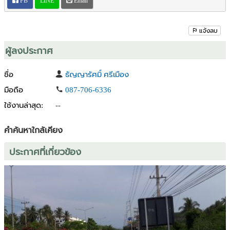
FB
LINE
Email
- ใกล้โลตัส สมุทรสงคราม
- ใกล้มหาวิทยาลัยราชภัฏสวนสุนันทา
แจ้งลบ
สนใจติดต่อโทร
คุณโอ๋ 098-0978715 , 087-7066336
ผู้ลงประกาศ
กดคลิ้กลิ้งค์นี้แอดไลน์ได้เลยค่ะ
ชื่อ
ธัญญารัศมิ์ ศรีเมือง
https://lin.ee/mRtZyqU
มือถือ
087-706-6336
หรือ ไอดีไลน์ : @landforu (มี@ด้านหน้านะคะ)
ใช้งานล่าสุด:
--
เข้าชมเว็ปไซต์ :
https://www.landforu.biz/
คำค้นหาใกล้เคียง
Facebook Page :
https://www.facebook.com/landpakchongkorat
ประกาศที่เกี่ยวข้อง
Youtube :
https://www.youtube.com/channel/UCgyD7cXZFB6tHwJhrxheKhw