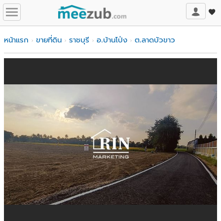
หน้าแรก
ขายที่ดิน
ราชบุรี
อ.บ้านโป่ง
ต.ลาดบัวขาว