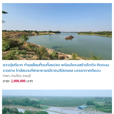
ฮวงจุ้ยดีมาก ทำเลเยี่ยมที่ถมทั้งแปลง พร้อมโครงสร้างโกดัง ติดถนน
ราดยาง ใกล้สนามกีฬาอาคาเดมีราชบุรีมิตรผล บรรยากาศดีแบบ
ธรรมชาติ ติดบึงน้ำขนาดใหญ่ 2ไร่
ท่าผา, บ้านโป่ง, ราชบุรี
ขาย:
บาท
2,000,000