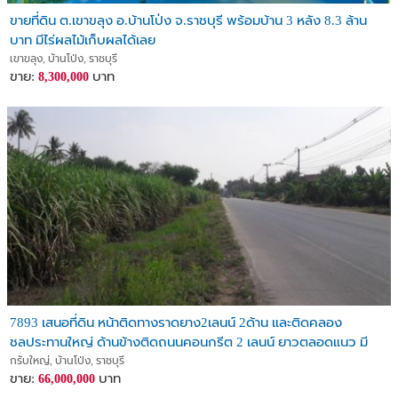
ขายที่ดิน ต.เขาขลุง อ.บ้านโป่ง จ.ราชบุรี พร้อมบ้าน 3 หลัง 8.3 ล้าน
บาท มีไร่ผลไม้เก็บผลได้เลย
เขาขลุง, บ้านโป่ง, ราชบุรี
ขาย:
บาท
8,300,000
7893 เสนอที่ดิน หน้าติดทางราดยาง2เลนน์ 2ด้าน และติดคลอง
ชลประทานใหญ่ ด้านข้างติดถนนคอนกรีต 2 เลนน์ ยาวตลอดแนว มี
ไฟฟ้า 3 เฟรส น้ำประปา ห่างจากทางด่วนขึ้
กรับใหญ่, บ้านโป่ง, ราชบุรี
ขาย:
บาท
66,000,000