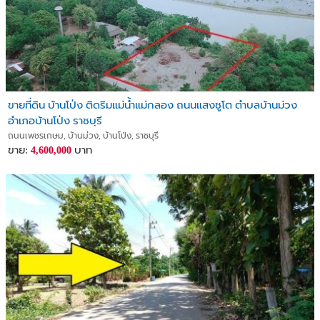
ขายที่ดิน บ้านโป่ง ติดริมแม่น้ำแม่กลอง ถนนแสงชูโต ตำบลบ้านม่วง
อำเภอบ้านโป่ง ราชบุรี
ถนนเพชรเกษม, บ้านม่วง, บ้านโป่ง, ราชบุรี
ขาย:
บาท
4,600,000