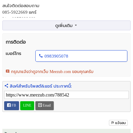
สนใจติดต่อสอบถาม
085-5922669 แคร์
Line 0855922669
การติดต่อ
เบอร์โทร
0983905078
กรุณาแจ้งว่าดูจากเว็บ Meezub.com ขอบคุณครับ
ลิงค์สำหรับโพสต์&แชร์ ประกาศนี้:
FB
LINE
Email
แจ้งลบ