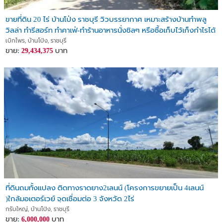
ขายที่ดิน 20 ไร่ บ้านโป่ง ราชบุรี วิวบรรยากาศ เหมาะสร้างบ้านทำพลู
วิลล่า ทำรีสอร์ท ทำคาเฟ่-ทำร้านอาหารนั่งชิลๆ หรือซื้อเก็บไว้เก็งกำไรได้
เบิกไพร, บ้านโป่ง, ราชบุรี
ขาย:
บาท
29,434,375
ที่ดินถมทั้งแปลง ติดทางราดยาง2เลนน์ (โครงการขยายเป็น 4เลนน์
)ใกล้มอเตอร์เวย์ จุดเชื่อมต่อ 3 จังหวัด 2ไร่
กรับใหญ่, บ้านโป่ง, ราชบุรี
ขาย:
บาท
6,000,000