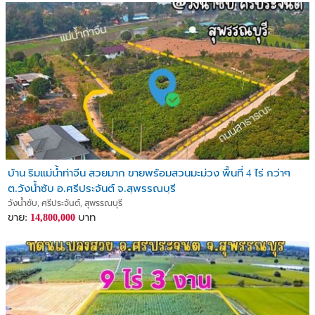
บ้าน ริมแม่น้ำท่าจีน สวยมาก ขายพร้อมสวนมะม่วง พื้นที่ 4 ไร่ กว่าๆ
ต.วังน้ำซับ อ.ศรีประจันต์ จ.สุพรรณบุรี
วังน้ำซับ, ศรีประจันต์, สุพรรณบุรี
ขาย:
บาท
14,800,000