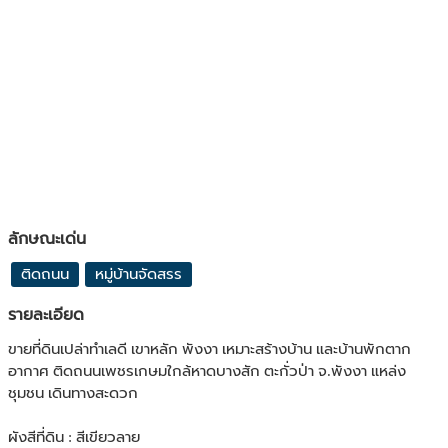
ลักษณะเด่น
ติดถนน
หมู่บ้านจัดสรร
รายละเอียด
ขายที่ดินเปล่าทำเลดี เขาหลัก พังงา เหมาะสร้างบ้าน และบ้านพักตาก
อากาศ ติดถนนเพชรเกษมใกล้หาดบางสัก ตะกั่วป่า จ.พังงา แหล่ง
ชุมชน เดินทางสะดวก
ผังสีที่ดิน : สีเขียวลาย