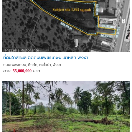
ที่ดินใกล้ทะเล ติดถนนเพชรเกษม เขาหลัก พังงา
ถนนเพชรเกษม, คึกคัก, ตะกั่วป่า, พังงา
ขาย:
บาท
55,000,000