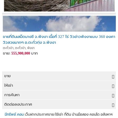
ขายที่ดินเสม็ดนางชี จ.พังงา เนื้อที่ 327 ไร่ วิวอ่าวพังงาแบบ 360 องศา
วิวสวยมากๆ อ.ตะกั่วทุ่ง จ.พังงา
ตะกั่วป่า, ตะกั่วป่า, พังงา
ขาย:
บาท
555,900,000
ขาย
ขายที่ดิน
ให้เช่า
ขายบ้าน
ให้เช่าที่ดิน
การค้นหา
ขายคอนโด
ให้เช่าบ้าน
ขายที่ดิน
ติดต่อลงประกาศ
ขายทาวน์เฮาส์
ให้เช่าคอนโด
ประกาศขายที่ดิน
ลงประกาศขายฟรี
มีทรัพย์.คอม
เว็บฝากประกาศขาย/ใช้เช่า ที่ดิน บ้านมือสอง คอนโด อสังหาฯ