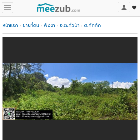
หน้าแรก
ขายที่ดิน
พังงา
อ.ตะกั่วป่า
ต.คึกคัก