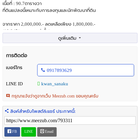
เนื้อที่ : 90.7ตารางวา
ที่ดินแปลงนี้เหมาะกับการลงทุนและนักพัฒนาที่ดิน
จากราคา 2,000,000.- ลดเหลือเพียง 1,800,000.-
(19,845/ตารางวา เท่านั้น)
สถานที่ใกล้เคียง :
- ธนาคารเพื่อการเกษตรและสหกรณ์ สาขาย่อย เขาหลัก 73เมตร
การติดต่อ
- เขาหลักฟอเรสรีรอส์ท 100เมตร
- พิพิธภัณฑ์สินามึระหว่างประเทศ 1กม.
เบอร์โทร
0917893629
- ตลาดสดบางเนียง 1.6กม.
- หจก.ปรเมษฐ์ อลูมิเนียม 4.5กม.
LINE ID
kwan_sanaku
- หาดบางสัก 12.5กม.
กรุณาแจ้งว่าดูจากเว็บ Meezub.com ขอบคุณครับ
ต้องการพิกัดแผนที่ หรือ ข้อมูลเพิ่มเติม
แชท/โทร มาคุยได้
ลิงค์สำหรับโพสต์&แชร์ ประกาศนี้:
PATCHA : 091-7893629
Line :
https://line.me/ti/p/PJC140n5G4
MAIL :
Ddestinycontact@gmail.com
FB
LINE
Email