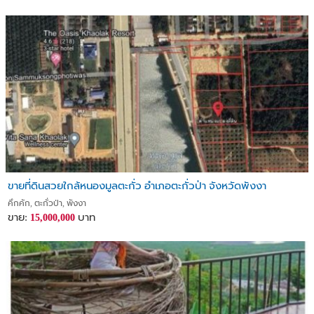
ขายที่ดินสวยใกล้หนองมูลตะกั่ว อำเภอตะกั่วป่า จังหวัดพังงา
คึกคัก, ตะกั่วป่า, พังงา
ขาย:
บาท
15,000,000