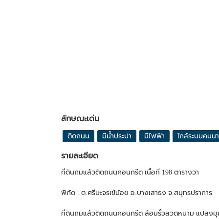
ลักษณะเด่น
ติดถนน
มีน้ำประปา
มีไฟฟ้า
ใกล้ระบบคมน
รายละเอียด
ที่ดินถมแล้วติดถนนคอนกรีต เนื้อที่ 198 ตารางวา
พิกัด : ต.ศรีษะจรเข้น้อย อ.บางเสาธง จ.สมุทรปราการ
ที่ดินถมแล้วติดถนนคอนกรีต ล้อมรั้วลวดหนาม แปลงมุ