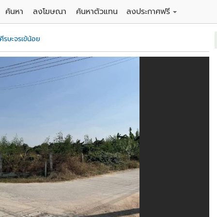
ค้นหา
ลงโฆษณา
ค้นหาตัวแทน
ลงประกาศฟรี
ดิน
ลงประกาศขายฟรี
ศีรษะจรเข้น้อย
าน
ลงประกาศให้เช่าฟรี
คอนโด
าวน์เฮาส์
 / โรงแรม
พาร์ทเม้นท์ / โรงแรม
์ / สำนักงาน
อาคารพาณิชย์ / สำนักงาน
ดัง
รงงาน / โกดัง