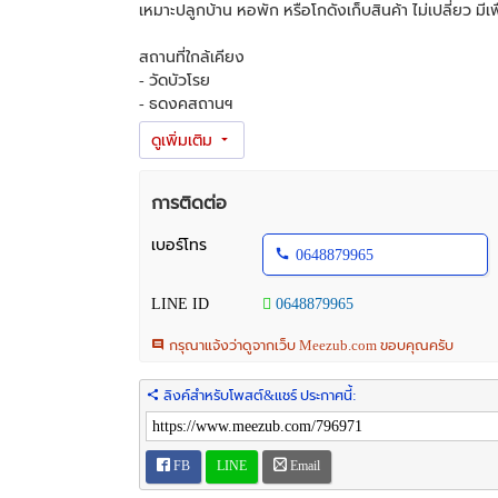
เหมาะปลูกบ้าน หอพัก หรือโกดังเก็บสินค้า ไม่เปลี่ยว มีเ
สถานที่ใกล้เคียง
- วัดบัวโรย
- ธุดงคสถานฯ
- โรงเรียนละมูลรอดศิริ
- วัดศรีวารีน้อย
- คิงเพาเวอร์ ศรีวารี
- สนาบินสุวรรณภูมิ
การติดต่อ
- มหาวิทยาลัยหัวเฉียวเฉลิมพระเกียรติ
เบอร์โทร
0648879965
ราคาขาย 2,500,000 บาท
LINE ID
0648879965
โทร : 064-8879965
Line : 0648879965
กรุณาแจ้งว่าดูจากเว็บ Meezub.com ขอบคุณครับ
ลิงค์สำหรับโพสต์&แชร์ ประกาศนี้:
FB
LINE
Email