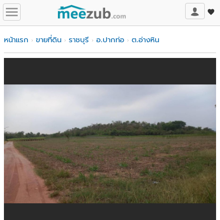
หน้าแรก
ขายที่ดิน
ราชบุรี
อ.ปากท่อ
ต.อ่างหิน