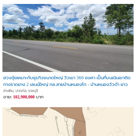
ฮวงจุ้ยเหมาะกับธุรกิจขนาดใหญ่ วิวเขา 360 องศา เป็นที่บนเนินเขาติด
ทางราดยาง 2 เลนน์ใหญ่ ทล.สายบ้านหนองโก - บ้านหนองวัวดำ ยาว
491 เมตร 294ไร่
อ่างหิน, ปากท่อ, ราชบุรี
ขาย:
บาท
102,900,000