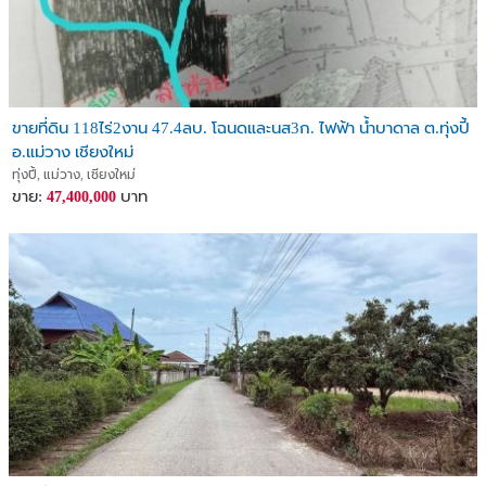
ขายที่ดิน 118ไร่2งาน 47.4ลบ. โฉนดและนส3ก. ไฟฟ้า น้ำบาดาล ต.ทุ่งปี้
อ.แม่วาง เชียงใหม่
ทุ่งปี้, แม่วาง, เชียงใหม่
ขาย:
บาท
47,400,000