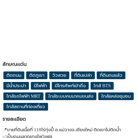
ลักษณะเด่น
ติดถนน
ติดภูเขา
วิวสวย
ที่ดินเปล่า
ที่ดินถมแล้ว
มีน้ำประปา
มีไฟฟ้า
มีโทรศัพท์เข้าถึง
ใกล้ BTS
ใกล้รถไฟฟ้า MRT
ใกล้ระบบคมนาคมขนส่ง
ใกล้แหล่งชุมชน
ใกล้สถานที่ท่องเที่ยว
รายละเอียด
📍ขายที่ดินเนื้อที่ 118ไร่ทุ่งปี้ อ.แม่วางจ.เชียงใหม่ ติดเขาไม่ติดน้ำ
✅เป็นถนนลาดยางไฟ3เฟส