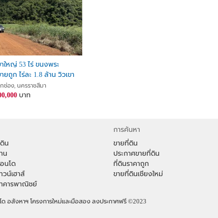
เขาใหญ่ 53 ไร่ ขนงพระ
ยถูก ไร่ละ 1.8 ล้าน วิวเขา
ี่ดินติดภูเขา วิวเขาล้อมรอบ
กช่อง, นครราชสีมา
ดินกว้าง 12 เมตร ที่ดินมี
00,000
บาท
การค้นหา
่ดิน
ขายที่ดิน
้าน
ประกาศขายที่ดิน
าคอนโด
ที่ดินราคาถูก
ทาวน์เฮาส์
ขายที่ดินเชียงใหม่
าอาคารพาณิชย์
คอนโด อสังหาฯ โครงการใหม่และมือสอง ลงประกาศฟรี
©2023