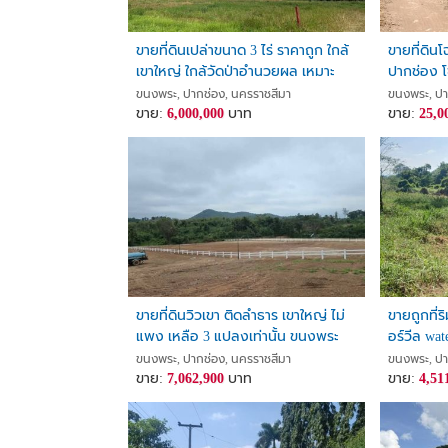
ขายที่ดินเปล่าขนาด 3 ไร่ ราคาถูก ใกล้
ขายที่ดิน
เขาใหญ่ ใกล้วัดป่าอำนวยผล เหมาะ
ปากช่อง โ
ปลูกบ้าน ทำสวนเกษตร อยู่ในชุมชน ไม่
ละ 2.5 ล้า
ขนงพระ, ปากช่อง, นครราชสีมา
ขนงพระ, ปา
เปลี่ยว ขนงพระ ปากช่อง นครราชสีมา
ขาย:
6,000,000
บาท
ขาย:
25,0
ขายที่ดินวิวเขา ติดลำธาร เขาใหญ่ ไม่
ขายถูกที่
แพง เหลือ 3 แปลงเท่านั้น ขนงพระ
อร์วีล wat
ปากช่อง นครราชสีมา ห่างจากถนน
แปลง 156ต
ขนงพระ, ปากช่อง, นครราชสีมา
ขนงพระ, ปา
มิตรภาพ 13.40 กม.
ขาย:
7,062,900
บาท
ต้นไม้เยอะ
ขาย:
4,51