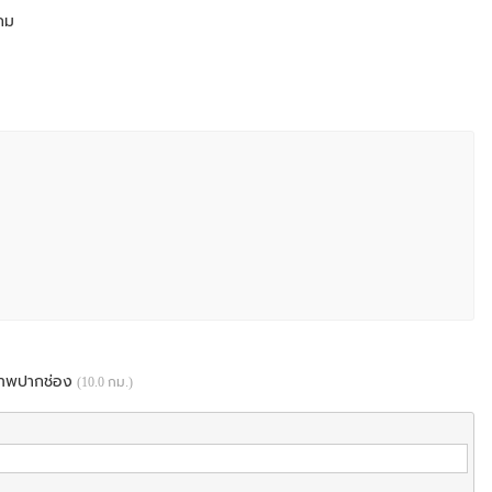
3กม
เทพปากช่อง
(10.0 กม.)