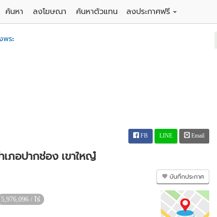
ค้นหา
ลงโฆษณา
ค้นหาตัวแทน
ลงประกาศฟรี
ดิน
ลงประกาศขายฟรี
งพระ
าน
ลงประกาศให้เช่าฟรี
คอนโด
าวน์เฮาส์
 / โรงแรม
พาร์ทเม้นท์ / โรงแรม
์ / สำนักงาน
อาคารพาณิชย์ / สำนักงาน
ดัง
รงงาน / โกดัง
FB
LINE
Email
อำเภอปากช่อง เขาใหญ๋
บันทึกประกาศ
5,976,096 / ไร่