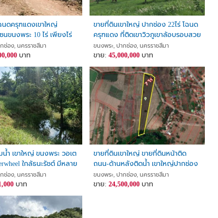
โฉนดครุฑแดงเขาใหญ่
ขายที่ดินเขาใหญ่ ปากช่อง 22ไร่ โฉนด
ซนขนงพระ 10 ไร่ เพียงไร่
ครุฑแดง ที่ติดเขาวิวภูเขาล้อบรอบสวย
น ราคาดีถูกที่สุด
มาก หน้ากว้างติดถนนสาธารณะ ที่สูง
กช่อง, นครราชสีมา
ขนงพระ, ปากช่อง, นครราชสีมา
00,000
บาท
เทควิวเขาใหญ่ เหมาะทำโรงแรมพัฒนา
ขาย:
45,000,000
บาท
แบ่งแปลง ขายถูก
ริมน้ำ เขาใหญ่ ขนงพระ วอเต
ขายที่ดินเขาใหญ่ ขายที่ดินหน้าติด
erwheel ใกล้ธนะรัชต์ มีหลาย
ถนน-ด้านหลังติดน้ำ เขาใหญ่ปากช่อง
ร.ว ถึง 1ไร่ บรรยากาศดี
ต.ขนงพระ อ.ปากช่อง จ.นครราชสีมา
กช่อง, นครราชสีมา
ขนงพระ, ปากช่อง, นครราชสีมา
ร่มรื่น หน้าโครงการมีเซเว่น
1,000
บาท
ขาย:
24,500,000
บาท