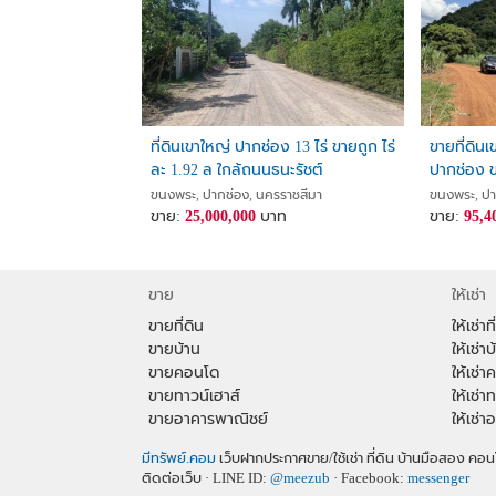
ที่ดินเขาใหญ่ ปากช่อง 13 ไร่ ขายถูก ไร่
ขายที่ดิน
ละ 1.92 ล ใกล้ถนนธนะรัชต์
ปากช่อง ขา
มอเตอร์เวย์ M6 ที่สวนปลูกไม้หลาย
ใหญ่สวย ท
ขนงพระ, ปากช่อง, นครราชสีมา
ขนงพระ, ปา
พันธุ์ ทำเลไข่แดง น้ำประปา ไฟฟ้าครบ
ขาย:
25,000,000
บาท
ถนนหน้าที่
ขาย:
95,4
ต้องการขายด่วน
อนาคต
ขาย
ให้เช่า
ขายที่ดิน
ให้เช่าที
ขายบ้าน
ให้เช่าบ
ขายคอนโด
ให้เช่
ขายทาวน์เฮาส์
ให้เช่า
ขายอาคารพาณิชย์
ให้เช่
มีทรัพย์.คอม
เว็บฝากประกาศขาย/ใช้เช่า ที่ดิน บ้านมือสอง 
ติดต่อเว็บ · LINE ID:
@meezub
· Facebook:
messenger