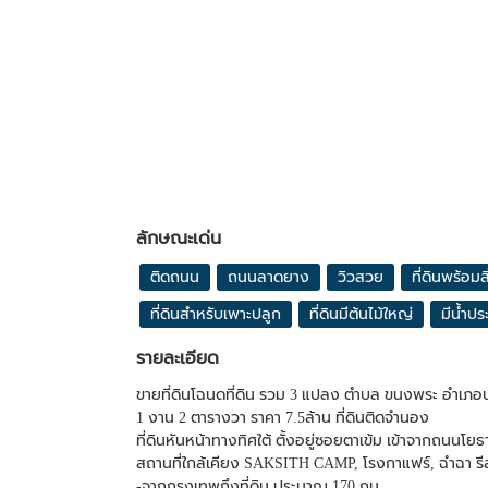
ลักษณะเด่น
ติดถนน
ถนนลาดยาง
วิวสวย
ที่ดินพร้อมส
ที่ดินสำหรับเพาะปลูก
ที่ดินมีต้นไม้ใหญ่
มีน้ำปร
รายละเอียด
ขายที่ดินโฉนดที่ดิน รวม 3 แปลง ตำบล ขนงพระ อำเภอปากช
1 งาน 2 ตารางวา ราคา 7.5ล้าน ที่ดินติดจำนอง
ที่ดินหันหน้าทางทิศใต้ ตั้งอยู่ซอยตาเข้ม เข้าจากถนนโย
สถานที่ใกล้เคียง SAKSITH CAMP, โรงกาแฟร์, ฉำฉา รี
-จากกรุงเทพถึงที่ดิน ประมาณ 170 กม