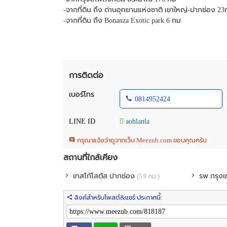
-จากที่ดิน ถึง ด่านอุทยานแห่งชาติ เขาใหญ่-ปากช่อง 2
-จากที่ดิน ถึง Bonanza Exotic park 6 กม
การติดต่อ
เบอร์โทร
0814952424
LINE ID
aohlanla
กรุณาแจ้งว่าดูจากเว็บ Meezub.com ขอบคุณครับ
สถานที่ใกล้เคียง
เทสโก้โลตัส ปากช่อง
รพ.กรุง
(5.9 กม.)
ลิงค์สำหรับโพสต์&แชร์ ประกาศนี้: