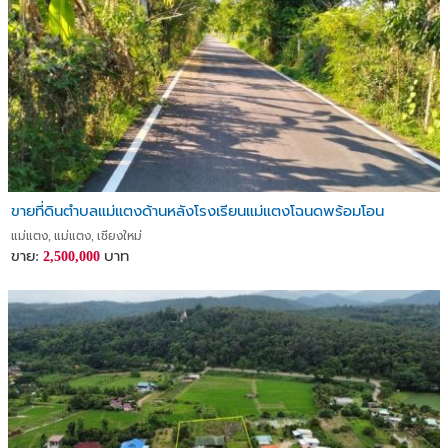
ขายที่ดินตำบลแม่แตงด้านหลังโรงเรียนแม่แตงโฉนดพร้อมโอน
แม่แตง, แม่แตง, เชียงใหม่
ขาย:
บาท
2,500,000