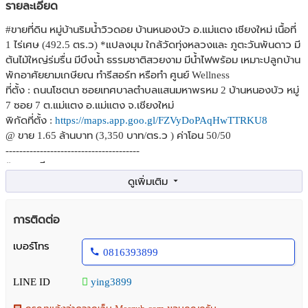
รายละเอียด
#ขายที่ดิน หมู่บ้านริมน้ำวิวดอย บ้านหนองบัว อ.แม่แตง เชียงใหม่ เนื้อที่
1 ไร่เศษ (492.5 ตร.ว) *แปลงมุม ใกล้วัดทุ่งหลวงและ ภูตะวันพันดาว มี
ต้นไม้ใหญ่ร่มรื่น มีบึงน้ำ ธรรมชาติสวยงาม มีน้ำไฟพร้อม เหมาะปลูกบ้าน
พักอาศัยยามเกษียณ ทำรีสอร์ท หรือทำ ศูนย์ Wellness
ที่ตั้ง : ถนนโชตนา ซอยเทศบาลตำบลแสนมหาพรหม 2 บ้านหนองบัว หมู่
7 ซอย 7 ต.แม่แตง อ.แม่แตง จ.เชียงใหม่
พิกัดที่ตั้ง :
https://maps.app.goo.gl/FZVyDoPAqHwTTRKU8
@ ขาย 1.65 ล้านบาท (3,350 บาท/ตร.ว ) ค่าโอน 50/50
---------------------------------------
#รายละเอียด
- โฉนด น.ส. 4จ. ขนาดที่ดิน 492.5 ตร.ว. รูปแปลงสี่เหลี่ยมผืนผ้า (แปลง
มุม) **ที่ดินติดบึงน้ำใหญ่ในโครงการ
- ที่ดินหน้ากว้างประมาณ 28 เมตร ลึก 62 เมตร (หน้าที่ดินติดบึงน้ำทิศ
การติดต่อ
ตะวันออกเฉียงเหนือ)
- ที่ดินถมแล้วเป็นเนินสูง มีต้นไม้ใหญ่ปลูกไว้ร่มรื่นมาก มีน้ำประปา และ
เบอร์โทร
0816393899
ไฟฟ้า พร้อมปลูกบ้านอาศัย
- บริเวณโครงการมีบ้านพักหลังใหญ่ตรงข้ามที่ดิน และบริเวณใกล้เคียง
LINE ID
ying3899
ก็เป็นชุมชนน่าอยู่ เงียบสงบ ไม่เปลี่ยว
#การเดินทาง และสถานที่ใกล้เคียง