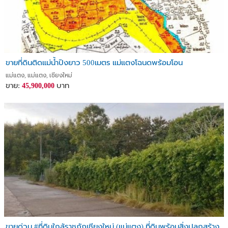
ขายที่ดินติดแม่น้ำปิงยาว 500เมตร แม่แตงโฉนดพร้อมโอน
แม่แตง, แม่แตง, เชียงใหม่
ขาย:
บาท
45,900,000
ขายด่วน #ที่ดินใกล้ราชภัฏเชียงใหม่ (แม่แตง) ที่ดินพร้อมสิ่งปลูกสร้าง