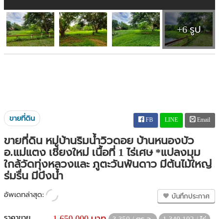
+6 รูป
ขายที่ดิน
FB
LINE
Email
ขายที่ดิน หมู่บ้านริมน้ำวิวดอย บ้านหนองบัว
อ.แม่แตง เชียงใหม่ เนื้อที่ 1 ไร่เศษ *แปลงมุม
ใกล้วัดทุ่งหลวงและ ภูตะวันพันดาว มีต้นไม้ใหญ่
ร่มรื่น มีบึงน้ำ
อัพเดทล่าสุด:
บันทึกประกาศ
ราคาขาย
1,650,000 บาท