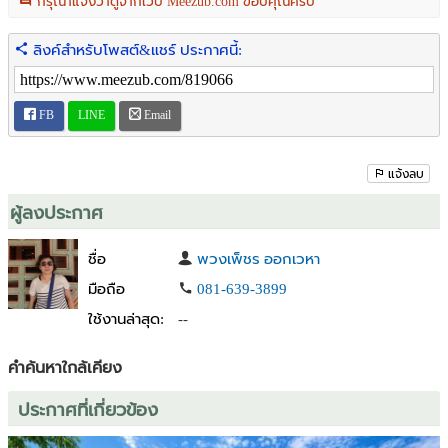
กรุณาแจ้งว่าดูจากเว็บ Meezub.com ขอบคุณครับ
- ถนนหลักเป็นถนนใหญ่คือ ถนนโชตนา ถึงแปลงที่ดินประมาณ 2.3 กม.
(ไม่ลึก เดินทางสะดวก)
ลิงค์สำหรับโพสต์&แชร์ ประกาศนี้:
- จากถนนหลักโชตนาเข้าถนน ซ.เทศบาลตำบลแสนมหาพรหม 2 (วัดทุ่ง
หลวง) เป็นถนนลาดยางอย่างดี 2 เลน
- จากปากซอยบ้านหนองบัว หมู่ 7 ซอย 7 ถึงแปลงที่ดินประมาณ 450
FB
LINE
Email
เมตร
- ใกล้แหล่งที่พักและสถานที่ท่องเที่ยวมากมาย เช่น ภูตะวันพันดาว (1.7 )
วัดบ้านเด่น (9.5) แดนเทวดา (4.8)
แจ้งลบ
- ใกล้วัดทุ่งหลวง (1.2 ) วัดธาราทิพย์ชัยประดิษฐ์ (1)
- ใกล้ตลาดแม่มาลัย (7) และสำนักงานขนส่งแม่แตง (2.8)
ผู้ลงประกาศ
--------------------------------------------------------
ติดต่อ : หญิง 081-639-3899, Line id : ying3899
ชื่อ
พวงเพ็ชร ออกเวหา
บริการฝาก ขาย /เช่า อสังหาริมทรัพย์ ฟรีค่าการตลาด
มือถือ
081-639-3899
Winner Estate Co.,Ltd.
ใช้งานล่าสุด:
--
#ริมน้ำวิวดอย #บ้านหนองบัว #แม่แตง #วัดทุ่งหลวง #ภูตะวันพันดาว
#ติดริมน้ำ #ที่ดินสวย
คำค้นหาใกล้เคียง
ประกาศที่เกี่ยวข้อง